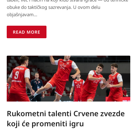
obuke do taktičkog sazrevanja. U ovom delu
objašnjavam…
READ MORE
Rukometni talenti Crvene zvezde
koji će promeniti igru