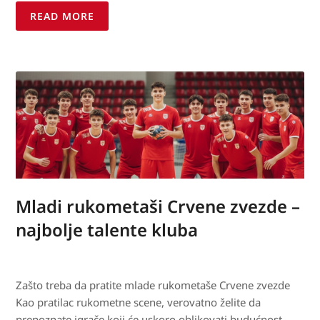
READ MORE
Mladi rukometaši Crvene zvezde –
najbolje talente kluba
Zašto treba da pratite mlade rukometaše Crvene zvezde
Kao pratilac rukometne scene, verovatno želite da
prepoznate igrače koji će uskoro oblikovati budućnost