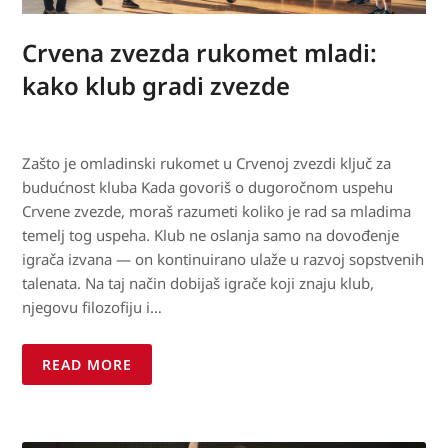
Crvena zvezda rukomet mladi:
kako klub gradi zvezde
Zašto je omladinski rukomet u Crvenoj zvezdi ključ za
budućnost kluba Kada govoriš o dugoročnom uspehu
Crvene zvezde, moraš razumeti koliko je rad sa mladima
temelj tog uspeha. Klub ne oslanja samo na dovođenje
igrača izvana — on kontinuirano ulaže u razvoj sopstvenih
talenata. Na taj način dobijaš igrače koji znaju klub,
njegovu filozofiju i…
READ MORE