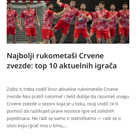
Najbolji rukometaši Crvene
zvezde: top 10 aktuelnih igrača
Zašto ti treba vodič kroz aktuelne rukometaše Crvene
zvezde Ako pratiš rukomet i želiš dublje da razumeš snagu
Crvene zvezde u sezoni koja je u toku, ovaj vodič će ti
pomoći da razlikuješ prave nosioce igre od solidnih
pojedinaca. Ne radi se samo o statistikama — radi se o
ulozi koju igrač ima u timu,…