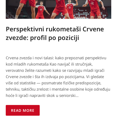
Perspektivni rukometaši Crvene
zvezde: profil po poziciji
Crvena zvezda i novi talasi: kako prepoznati perspektivu
kod mladih rukometaša Kao navijač ili stručnjak,
verovatno želite razumeti kako se razvijaju mladi igrači
Crvene zvezde i šta ih izdvaja po pozicijama. Vi gledate
više od statistike — posmatrate fizičke predispozicije,
tehniku, taktičku zrelost i mentalne osobine koje određuju
hoće li igrači napraviti skok u seniorski…
READ MORE