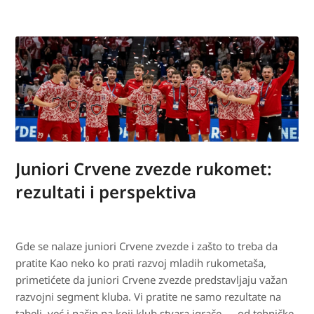
Juniori Crvene zvezde rukomet:
rezultati i perspektiva
Gde se nalaze juniori Crvene zvezde i zašto to treba da
pratite Kao neko ko prati razvoj mladih rukometaša,
primetićete da juniori Crvene zvezde predstavljaju važan
razvojni segment kluba. Vi pratite ne samo rezultate na
tabeli, već i način na koji klub stvara igrače — od tehničke