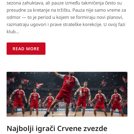
sezona zahuktava, ali pauze između takmičenja često su
presudne za kretanje na tržištu. Pauza nije samo vreme za
odmor — to je period u kojem se formiraju novi planovi,
razmatraju ugovori i prave strateške korekcije. U ovoj fazi
klub…
READ MORE
Najbolji igrači Crvene zvezde