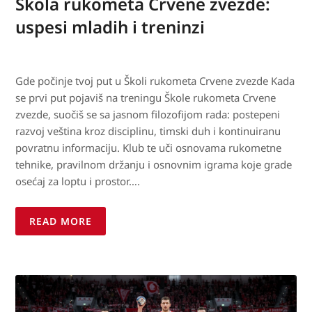
Škola rukometa Crvene zvezde:
uspesi mladih i treninzi
Gde počinje tvoj put u Školi rukometa Crvene zvezde Kada
se prvi put pojaviš na treningu Škole rukometa Crvene
zvezde, suočiš se sa jasnom filozofijom rada: postepeni
razvoj veština kroz disciplinu, timski duh i kontinuiranu
povratnu informaciju. Klub te uči osnovama rukometne
tehnike, pravilnom držanju i osnovnim igrama koje grade
osećaj za loptu i prostor….
READ MORE