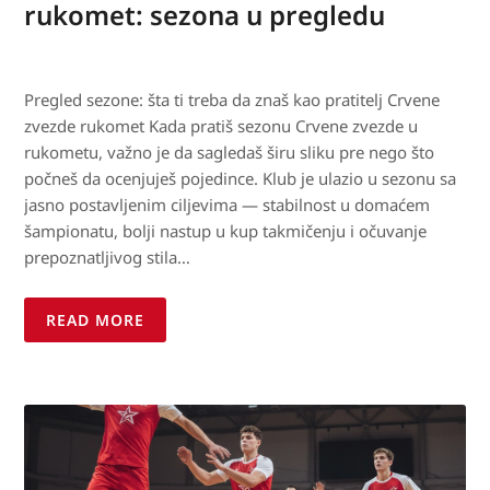
rukomet: sezona u pregledu
Pregled sezone: šta ti treba da znaš kao pratitelj Crvene
zvezde rukomet Kada pratiš sezonu Crvene zvezde u
rukometu, važno je da sagledaš širu sliku pre nego što
počneš da ocenjuješ pojedince. Klub je ulazio u sezonu sa
jasno postavljenim ciljevima — stabilnost u domaćem
šampionatu, bolji nastup u kup takmičenju i očuvanje
prepoznatljivog stila…
READ MORE