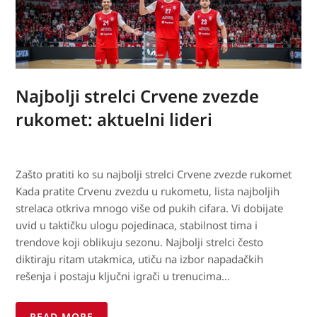
Najbolji strelci Crvene zvezde
rukomet: aktuelni lideri
Zašto pratiti ko su najbolji strelci Crvene zvezde rukomet
Kada pratite Crvenu zvezdu u rukometu, lista najboljih
strelaca otkriva mnogo više od pukih cifara. Vi dobijate
uvid u taktičku ulogu pojedinaca, stabilnost tima i
trendove koji oblikuju sezonu. Najbolji strelci često
diktiraju ritam utakmica, utiču na izbor napadačkih
rešenja i postaju ključni igrači u trenucima…
READ MORE