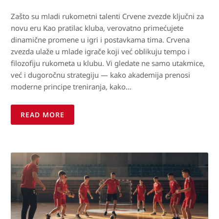
Zašto su mladi rukometni talenti Crvene zvezde ključni za
novu eru Kao pratilac kluba, verovatno primećujete
dinamične promene u igri i postavkama tima. Crvena
zvezda ulaže u mlade igrače koji već oblikuju tempo i
filozofiju rukometa u klubu. Vi gledate ne samo utakmice,
već i dugoročnu strategiju — kako akademija prenosi
moderne principe treniranja, kako…
READ MORE