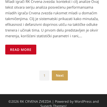
Mladi igrači RK Crvena zvezda: kontekst i cilj analize Ovaj
tekst otvara seriju analiza posvećenu performansama
mladih igrača Crvena zvezda rukomet mladi u domaćim
takmičenjima. Cilj je sistematski prikazati kako minutaža,
efikasnost i defanzivni doprinos utiču na taktičke odluke
trenera i učinak tima. U prvom delu predstavljen je okvir
merenja, korišćeni statistički parametri i rani,…
READ MORE
1
Next
©2026 RK CRVENA ZVEZDA
| Powered by WordPress and
Superb Themes!