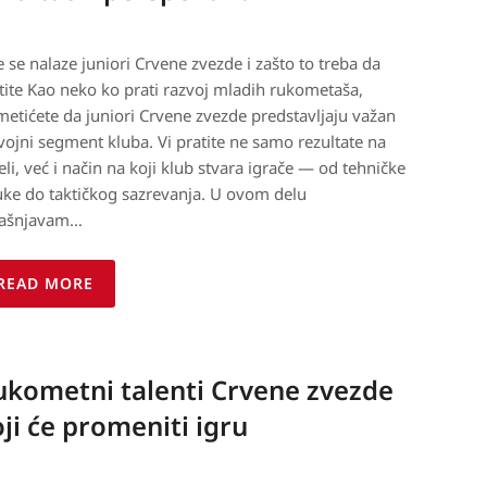
 se nalaze juniori Crvene zvezde i zašto to treba da
tite Kao neko ko prati razvoj mladih rukometaša,
metićete da juniori Crvene zvezde predstavljaju važan
vojni segment kluba. Vi pratite ne samo rezultate na
eli, već i način na koji klub stvara igrače — od tehničke
ke do taktičkog sazrevanja. U ovom delu
jašnjavam…
READ MORE
ukometni talenti Crvene zvezde
ji će promeniti igru