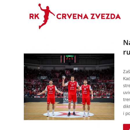
Na
ru
Zaš
Kad
str
uvi
tre
dik
i p