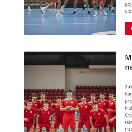
poj
ulo
M
na
Zaš
Kao
pre
klu
Crv
tak
tra