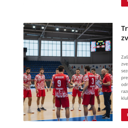
T
z
Zaš
zve
sez
pre
odm
raz
kl