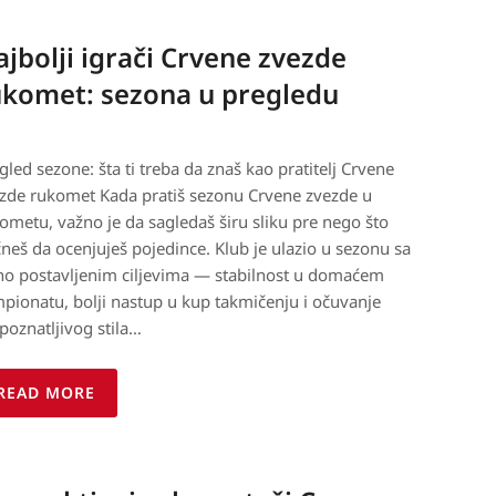
jbolji igrači Crvene zvezde
ukomet: sezona u pregledu
gled sezone: šta ti treba da znaš kao pratitelj Crvene
zde rukomet Kada pratiš sezonu Crvene zvezde u
ometu, važno je da sagledaš širu sliku pre nego što
neš da ocenjuješ pojedince. Klub je ulazio u sezonu sa
no postavljenim ciljevima — stabilnost u domaćem
pionatu, bolji nastup u kup takmičenju i očuvanje
poznatljivog stila…
READ MORE