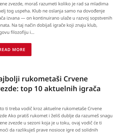
ene zvezde, moraš razumeti koliko je rad sa mladima
elj tog uspeha. Klub ne oslanja samo na dovođenje
ača izvana — on kontinuirano ulaže u razvoj sopstvenih
enata. Na taj način dobijaš igrače koji znaju klub,
govu filozofiju i…
READ MORE
ajbolji rukometaši Crvene
ezde: top 10 aktuelnih igrača
to ti treba vodič kroz aktuelne rukometaše Crvene
zde Ako pratiš rukomet i želiš dublje da razumeš snagu
ene zvezde u sezoni koja je u toku, ovaj vodič će ti
oći da razlikuješ prave nosioce igre od solidnih