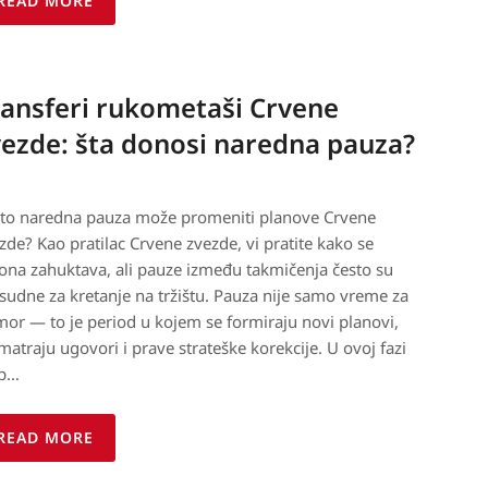
READ MORE
ransferi rukometaši Crvene
vezde: šta donosi naredna pauza?
to naredna pauza može promeniti planove Crvene
zde? Kao pratilac Crvene zvezde, vi pratite kako se
ona zahuktava, ali pauze između takmičenja često su
sudne za kretanje na tržištu. Pauza nije samo vreme za
or — to je period u kojem se formiraju novi planovi,
matraju ugovori i prave strateške korekcije. U ovoj fazi
ub…
READ MORE