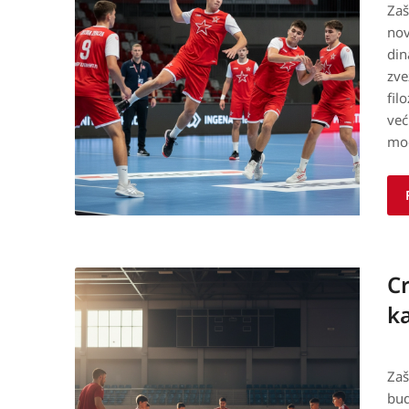
Zaš
nov
din
zve
fil
već
mod
C
ka
Zaš
bud