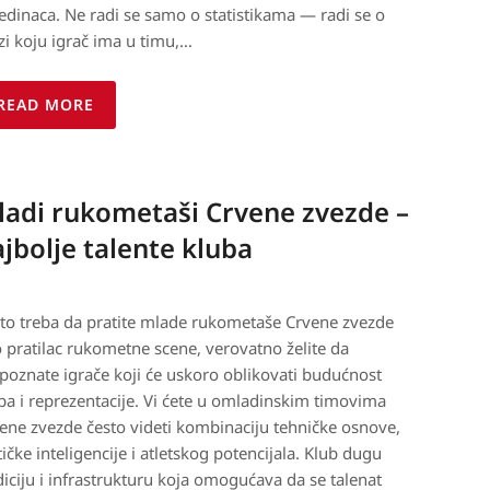
edinaca. Ne radi se samo o statistikama — radi se o
zi koju igrač ima u timu,…
READ MORE
ladi rukometaši Crvene zvezde –
jbolje talente kluba
to treba da pratite mlade rukometaše Crvene zvezde
 pratilac rukometne scene, verovatno želite da
poznate igrače koji će uskoro oblikovati budućnost
ba i reprezentacije. Vi ćete u omladinskim timovima
ene zvezde često videti kombinaciju tehničke osnove,
tičke inteligencije i atletskog potencijala. Klub dugu
diciju i infrastrukturu koja omogućava da se talenat