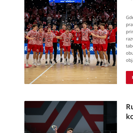
Gde
pra
pri
raz
tab
obu
ob
R
ko