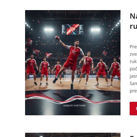
Na
r
Pre
zve
ruk
poč
jas
šam
pre