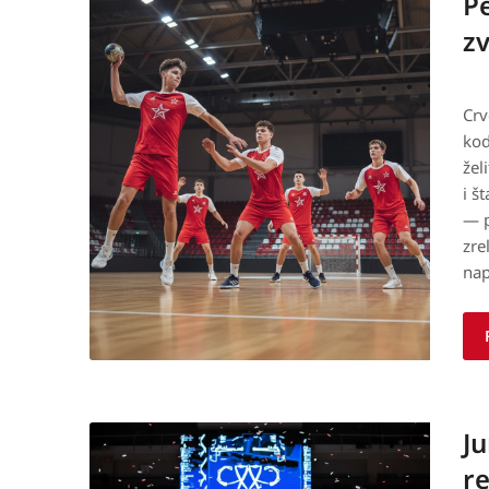
P
zv
Crv
kod
žel
i š
— p
zre
nap
Ju
re