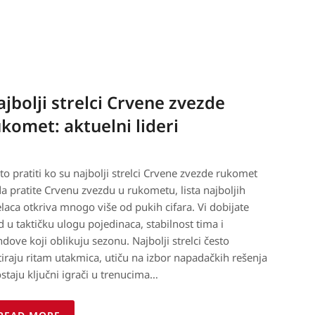
jbolji strelci Crvene zvezde
komet: aktuelni lideri
to pratiti ko su najbolji strelci Crvene zvezde rukomet
a pratite Crvenu zvezdu u rukometu, lista najboljih
elaca otkriva mnogo više od pukih cifara. Vi dobijate
d u taktičku ulogu pojedinaca, stabilnost tima i
ndove koji oblikuju sezonu. Najbolji strelci često
tiraju ritam utakmica, utiču na izbor napadačkih rešenja
ostaju ključni igrači u trenucima…