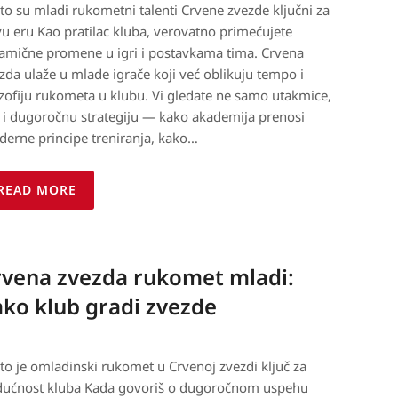
to su mladi rukometni talenti Crvene zvezde ključni za
u eru Kao pratilac kluba, verovatno primećujete
amične promene u igri i postavkama tima. Crvena
zda ulaže u mlade igrače koji već oblikuju tempo i
ozofiju rukometa u klubu. Vi gledate ne samo utakmice,
 i dugoročnu strategiju — kako akademija prenosi
erne principe treniranja, kako…
READ MORE
rvena zvezda rukomet mladi:
ko klub gradi zvezde
to je omladinski rukomet u Crvenoj zvezdi ključ za
ućnost kluba Kada govoriš o dugoročnom uspehu