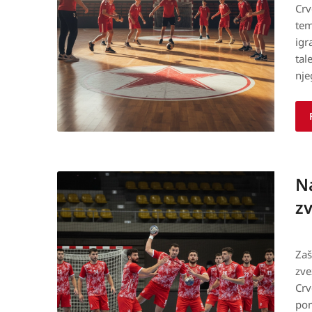
Crv
tem
igr
tal
nje
N
zv
Zaš
zve
Crv
pom