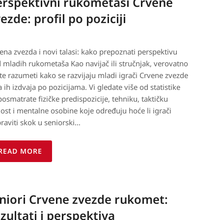
erspektivni rukometaši Crvene
ezde: profil po poziciji
ena zvezda i novi talasi: kako prepoznati perspektivu
 mladih rukometaša Kao navijač ili stručnjak, verovatno
ite razumeti kako se razvijaju mladi igrači Crvene zvezde
ta ih izdvaja po pozicijama. Vi gledate više od statistike
osmatrate fizičke predispozicije, tehniku, taktičku
lost i mentalne osobine koje određuju hoće li igrači
raviti skok u seniorski…
READ MORE
niori Crvene zvezde rukomet:
zultati i perspektiva