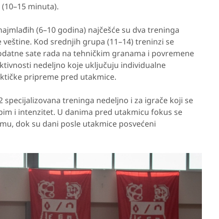
 (10–15 minuta).
 najmlađih (6–10 godina) najčešće su dva treninga
veštine. Kod srednjih grupa (11–14) treninzi se
 dodatne sate rada na tehničkim granama i povremene
aktivnosti nedeljno koje uključuju individualne
taktičke pripreme pred utakmice.
specijalizovana treninga nedeljno i za igrače koji se
im i intenzitet. U danima pred utakmicu fokus se
emu, dok su dani posle utakmice posvećeni