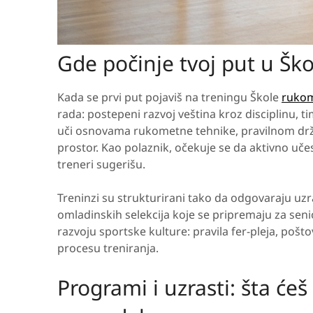
Gde počinje tvoj put u Šk
Kada se prvi put pojaviš na treningu Škole
ruko
rada: postepeni razvoj veština kroz disciplinu, t
uči osnovama rukometne tehnike, pravilnom drža
prostor. Kao polaznik, očekuje se da aktivno učes
treneri sugerišu.
Treninzi su strukturirani tako da odgovaraju uz
omladinskih selekcija koje se pripremaju za senio
razvoju sportske kulture: pravila fer-pleja, poš
procesu treniranja.
Programi i uzrasti: šta ćeš