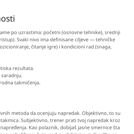
nosti
me po uzrastima: početni (osnovne tehnike), srednji
istup). Svaki nivo ima definisane ciljeve — tehničke
ozicioniranje, čitanje igre) i kondicioni rad (snaga,
tiska rezultata.
u saradnju.
arodna takmičenja.
tivnih metoda da ocenjuju napredak. Objektivno, to su
a utakmica. Subjektivno, trener prati tvoj napredak kroz
unapređenja. Kao polaznik, dobijaš jasne smernice šta