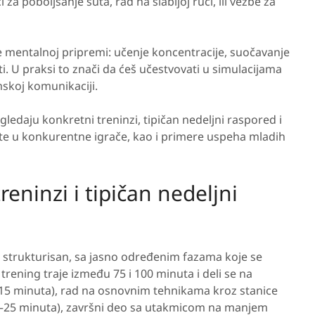
a poboljšanje šuta, rad na slabijoj ruci, ili vežbe za
 mentalnoj pripremi: učenje koncentracije, suočavanje
. U praksi to znači da ćeš učestvovati u simulacijama
skoj komunikaciji.
ledaju konkretni treninzi, tipičan nedeljni raspored i
ente u konkurentne igrače, kao i primere uspeha mladih
eninzi i tipičan nedeljni
 strukturisan, sa jasno određenim fazama koje se
trening traje između 75 i 100 minuta i deli se na
15 minuta), rad na osnovnim tehnikama kroz stanice
(20–25 minuta), završni deo sa utakmicom na manjem