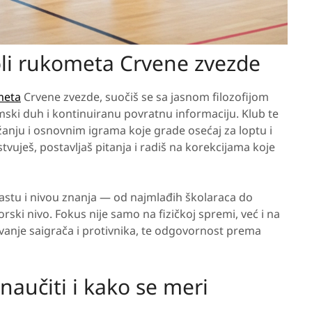
oli rukometa Crvene zvezde
meta
Crvene zvezde, suočiš se sa jasnom filozofijom
imski duh i kontinuiranu povratnu informaciju. Klub te
nju i osnovnim igrama koje grade osećaj za loptu i
tvuješ, postavljaš pitanja i radiš na korekcijama koje
rastu i nivou znanja — od najmlađih školaraca do
rski nivo. Fokus nije samo na fizičkoj spremi, već i na
tovanje saigrača i protivnika, te odgovornost prema
 naučiti i kako se meri