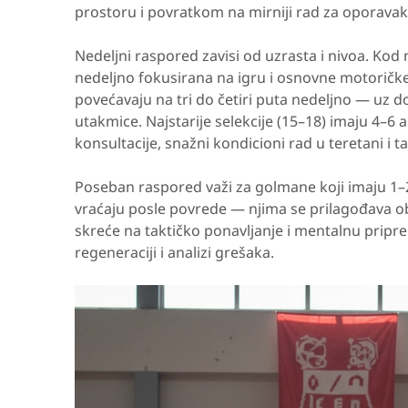
prostoru i povratkom na mirniji rad za oporavak
Nedeljni raspored zavisi od uzrasta i nivoa. Kod
nedeljno fokusirana na igru i osnovne motoričke 
povećavaju na tri do četiri puta nedeljno — uz
utakmice. Najstarije selekcije (15–18) imaju 4–6 
konsultacije, snažni kondicioni rad u teretani i 
Poseban raspored važi za golmane koji imaju 1–2 
vraćaju posle povrede — njima se prilagođava ob
skreće na taktičko ponavljanje i mentalnu pripr
regeneraciji i analizi grešaka.