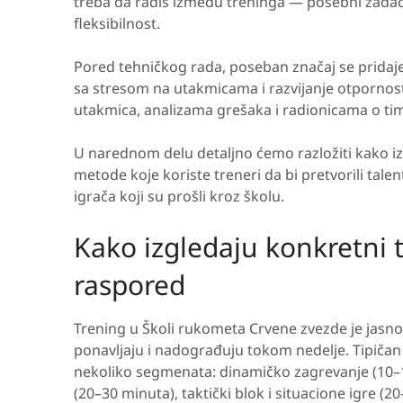
treba da radiš između treninga — posebni zadaci z
fleksibilnost.
Pored tehničkog rada, poseban značaj se pridaje
sa stresom na utakmicama i razvijanje otpornosti
utakmica, analizama grešaka i radionicama o tim
U narednom delu detaljno ćemo razložiti kako izg
metode koje koriste treneri da bi pretvorili tal
igrača koji su prošli kroz školu.
Kako izgledaju konkretni tr
raspored
Trening u Školi rukometa Crvene zvezde je jasno
ponavljaju i nadograđuju tokom nedelje. Tipičan 
nekoliko segmenata: dinamičko zagrevanje (10–
(20–30 minuta), taktički blok i situacione igre 