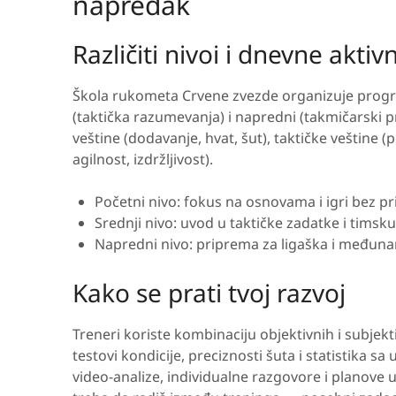
napredak
Različiti nivoi i dnevne aktiv
Škola rukometa Crvene zvezde organizuje progra
(taktička razumevanja) i napredni (takmičarski pr
veštine (dodavanje, hvat, šut), taktičke veštine (p
agilnost, izdržljivost).
Početni nivo: fokus na osnovama i igri bez pri
Srednji nivo: uvod u taktičke zadatke i timsk
Napredni nivo: priprema za ligaška i međun
Kako se prati tvoj razvoj
Treneri koriste kombinaciju objektivnih i subjek
testovi kondicije, preciznosti šuta i statistika s
video-analize, individualne razgovore i planove 