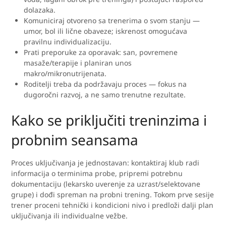
dolazaka.
Komuniciraj otvoreno sa trenerima o svom stanju —
umor, bol ili lične obaveze; iskrenost omogućava
pravilnu individualizaciju.
Prati preporuke za oporavak: san, povremene
masaže/terapije i planiran unos
makro/mikronutrijenata.
Roditelji treba da podržavaju proces — fokus na
dugoročni razvoj, a ne samo trenutne rezultate.
Kako se priključiti treninzima i
probnim seansama
Proces uključivanja je jednostavan: kontaktiraj klub radi
informacija o terminima probe, pripremi potrebnu
dokumentaciju (lekarsko uverenje za uzrast/selektovane
grupe) i dođi spreman na probni trening. Tokom prve sesije
trener proceni tehnički i kondicioni nivo i predloži dalji plan
uključivanja ili individualne vežbe.