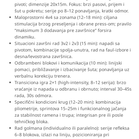
pivoti; dimenzije 20x15m. Fokus: brzi pasovi, prijem i
šut u pokretu; serije po 8–12 ponavljanja, kratki odmor.
Maloprostorni 4v4 sa zonama (12–18 min): ciljana
stimulacija brzog preseljenja i obrane press-om; pravilo
“maksimum 3 dodavanja pre završnice” forsira
dinamiku.
Situacioni završni rad 3v2 i 2v3 (15 min): napadi sa
pivotom, kombinacije spolja-unutra, rad na faul-izbore i
desna/levostrana završnica.
Odbrambeni blokovi i komunikacija (10 min): linijski
pomaci, približavanje i izbacivanje šuta; ponavljanja uz
verbalnu korekciju trenera.
Transiciona igra 2×1 (high-intensity, 8–12 serija): brzo
vraćanje iz napada u odbranu i obrnuto; interval 30–45s
rada, 30s odmora.
Specifični kondicioni krug (12–20 min): kombinacija
pliometrije, sprintova 15–25m i funkcionalnog jačanja
za stabilnost ramena i trupa; integrisan pre ili posle
tehničkog bloka.
Rad golmana (individualno ili paralelno): serije refleksa
6–8 blokova, izlazi na liniju, pozicioniranja pri