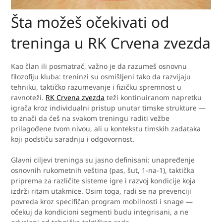
Šta možeš očekivati od
treninga u RK Crvena zvezda
Kao član ili posmatrač, važno je da razumeš osnovnu
filozofiju kluba: treninzi su osmišljeni tako da razvijaju
tehniku, taktičko razumevanje i fizičku spremnost u
ravnoteži.
RK Crvena zvezda
teži kontinuiranom napretku
igrača kroz individualni pristup unutar timske strukture —
to znači da ćeš na svakom treningu raditi vežbe
prilagođene tvom nivou, ali u kontekstu timskih zadataka
koji podstiču saradnju i odgovornost.
Glavni ciljevi treninga su jasno definisani: unapređenje
osnovnih rukometnih veština (pas, šut, 1-na-1), taktička
priprema za različite sisteme igre i razvoj kondicije koja
izdrži ritam utakmice. Osim toga, radi se na prevenciji
povreda kroz specifičan program mobilnosti i snage —
očekuj da kondicioni segmenti budu integrisani, a ne