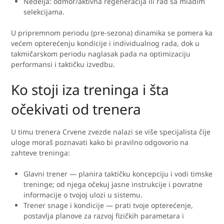
Nedelja: odmor/aktivna regeneracija ili rad sa mlađim
selekcijama.
U pripremnom periodu (pre-sezona) dinamika se pomera ka
većem opterećenju kondicije i individualnog rada, dok u
takmičarskom periodu naglasak pada na optimizaciju
performansi i taktičku izvedbu.
Ko stoji iza treninga i šta
očekivati od trenera
U timu trenera Crvene zvezde nalazi se više specijalista čije
uloge moraš poznavati kako bi pravilno odgovorio na
zahteve treninga:
Glavni trener — planira taktičku koncepciju i vodi timske
treninge; od njega očekuj jasne instrukcije i povratne
informacije o tvojoj ulozi u sistemu.
Trener snage i kondicije — prati tvoje opterećenje,
postavlja planove za razvoj fizičkih parametara i