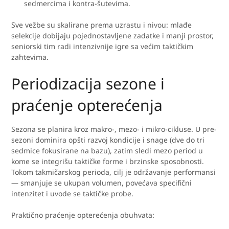
sedmercima i kontra-šutevima.
Sve vežbe su skalirane prema uzrastu i nivou: mlađe
selekcije dobijaju pojednostavljene zadatke i manji prostor,
seniorski tim radi intenzivnije igre sa većim taktičkim
zahtevima.
Periodizacija sezone i
praćenje opterećenja
Sezona se planira kroz makro-, mezo- i mikro-cikluse. U pre-
sezoni dominira opšti razvoj kondicije i snage (dve do tri
sedmice fokusirane na bazu), zatim sledi mezo period u
kome se integrišu taktičke forme i brzinske sposobnosti.
Tokom takmičarskog perioda, cilj je održavanje performansi
— smanjuje se ukupan volumen, povećava specifični
intenzitet i uvode se taktičke probe.
Praktično praćenje opterećenja obuhvata: