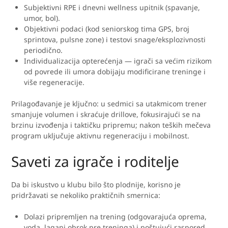
Subjektivni RPE i dnevni wellness upitnik (spavanje,
umor, bol).
Objektivni podaci (kod seniorskog tima GPS, broj
sprintova, pulsne zone) i testovi snage/eksplozivnosti
periodično.
Individualizacija opterećenja — igrači sa većim rizikom
od povrede ili umora dobijaju modificirane treninge i
više regeneracije.
Prilagođavanje je ključno: u sedmici sa utakmicom trener
smanjuje volumen i skraćuje drillove, fokusirajući se na
brzinu izvođenja i taktičku pripremu; nakon teških mečeva
program uključuje aktivnu regeneraciju i mobilnost.
Saveti za igrače i roditelje
Da bi iskustvo u klubu bilo što plodnije, korisno je
pridržavati se nekoliko praktičnih smernica:
Dolazi pripremljen na trening (odgovarajuća oprema,
voda, lagani obrok pre treninga) i poštujući raspored