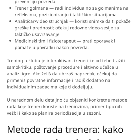
prevenciju povreda.
Trener golmana — radi individualno sa golmanima na
refleksima, pozicioniranju i taktičkim situacijama.
Analitičar/video stručnjak — koristi snimke da ti pokaže
greške i prednosti; očekuj redovne video-sesije za
taktičko usavršavanje.
Medicinski tim i fizioterapeut — prati oporavak i
pomaže u povratku nakon povreda.
Trening u klubu je interaktivan: treneri će od tebe tražiti
samokritiku, poštovanje procedure i aktivno učešće u
analizi igre. Ako želiš da ubrzaš napredak, očekuj da
primeniš povratne informacije i radiš dodatno na
individualnim zadacima koje ti dodeljuju.
U narednom delu detaljno ću objasniti konkretne metode
rada koje treneri koriste na treninzima, primer tipičnih
vežbi i kako se planira periodizacija u sezoni.
Metode rada trenera: kako