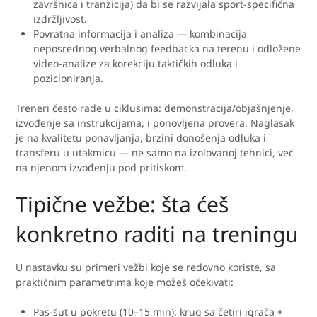
završnica i tranzicija) da bi se razvijala sport-specifična
izdržljivost.
Povratna informacija i analiza — kombinacija
neposrednog verbalnog feedbacka na terenu i odložene
video-analize za korekciju taktičkih odluka i
pozicioniranja.
Treneri često rade u ciklusima: demonstracija/objašnjenje,
izvođenje sa instrukcijama, i ponovljena provera. Naglasak
je na kvalitetu ponavljanja, brzini donošenja odluka i
transferu u utakmicu — ne samo na izolovanoj tehnici, već
na njenom izvođenju pod pritiskom.
Tipične vežbe: šta ćeš
konkretno raditi na treningu
U nastavku su primeri vežbi koje se redovno koriste, sa
praktičnim parametrima koje možeš očekivati:
Pas-šut u pokretu (10–15 min): krug sa četiri igrača +