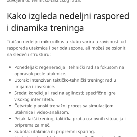
odvojeni od tehničko-taktičkog rada.
Kako izgleda nedeljni raspored
i dinamika treninga
Tipičan nedeljni mikrocilkus u klubu varira u zavisnosti od
rasporeda utakmica i perioda sezone, ali možeš se osloniti
na sledeću strukturu:
Ponedeljak: regeneracija i tehnički rad sa fokusom na
oporavak posle utakmice.
Utorak: intenzivan taktičko-tehnički trening; rad u
linijama i završnice.
Sreda: kondicija i rad na agilnosti; specifične igre
visokog intenziteta.
Četvrtak: planski trenažni proces sa simulacijom
utakmice i video-analisom.
Petak: lakši trening, taktička proba osnovnih situacija i
priprema za meč.
Subota: utakmica ili pripremni sparing.