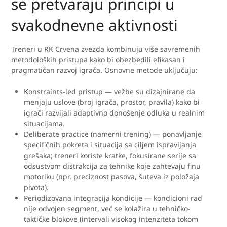
se pretvaraju principi u
svakodnevne aktivnosti
Treneri u RK Crvena zvezda kombinuju više savremenih
metodoloških pristupa kako bi obezbedili efikasan i
pragmatičan razvoj igrača. Osnovne metode uključuju:
Konstraints-led pristup — vežbe su dizajnirane da
menjaju uslove (broj igrača, prostor, pravila) kako bi
igrači razvijali adaptivno donošenje odluka u realnim
situacijama.
Deliberate practice (namerni trening) — ponavljanje
specifičnih pokreta i situacija sa ciljem ispravljanja
grešaka; treneri koriste kratke, fokusirane serije sa
odsustvom distrakcija za tehnike koje zahtevaju finu
motoriku (npr. preciznost pasova, šuteva iz položaja
pivota).
Periodizovana integracija kondicije — kondicioni rad
nije odvojen segment, već se kolažira u tehničko-
taktičke blokove (intervali visokog intenziteta tokom