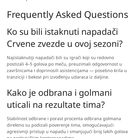
Frequently Asked Questions
Ko su bili istaknuti napadači
Crvene zvezde u ovoj sezoni?
Najistaknutiji napadači bili su igrači koji su redovno
postizali 4–5 golova po meču, preuzimali odgovornost u
završnicama i doprinosili asistencijama — posebno krila u
tranziciji i bekovi pri izvođenju udaraca iz daljine.
Kako je odbrana i golmani
uticali na rezultate tima?
Stabilnost odbrane i porast procenta odbrana golmana
direktno su podizali poverenje tima, omogućavajući
agresivniji pristup u napadu i smanjujući broj lakih golova
na protivničkim kontranapadima.