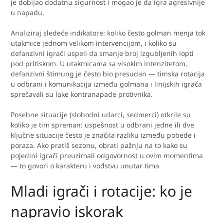
je dobijao dodatnu sigurnost i mogao je da igra agresivnije
u napadu.
Analiziraj sledeće indikatore: koliko često golman menja tok
utakmice jednom velikom intervencijom, i koliko su
defanzivni igrači uspeli da smanje broj izgubljenih lopti
pod pritiskom. U utakmicama sa visokim intenzitetom,
defanzivni štimung je često bio presudan — timska rotacija
u odbrani i komunikacija između golmana i linijskih igrača
sprečavali su lake kontranapade protivnika.
Posebne situacije (slobodni udarci, sedmerci) otkrile su
koliko je tim spreman: uspešnost u odbrani jedne ili dve
ključne situacije često je značila razliku između pobede i
poraza. Ako pratiš sezonu, obrati pažnju na to kako su
pojedini igrači preuzimali odgovornost u ovim momentima
— to govori o karakteru i vođstvu unutar tima.
Mladi igrači i rotacije: ko je
napravio iskorak