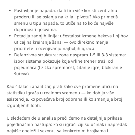
Postavljanje napada: da li tim više koristi centralnu
prodoru ili se oslanja na krila i pivotu? Ako primetiš
smenu u tipu napada, to utiče na to ko će najviše
doprinositi golovima.
Rotacija zadnjih linija: učestalost izmene bekova i njihov
uticaj na kreiranje šansi — ovo direktno menja
prioritete u ocenjivanju najboljih igrača.
Defanzivna struktura: zona naspram 1-5 ili 3-3 sistema;
izbor sistema pokazuje koje vrline trener traži od
pojedinaca (fizička spremnost, čitanje igre, blokiranje
šuteva).
Kao čitalac i analitičar, prati kako ove promene utiču na
statistiku igrača u realnom vremenu — ko dobija više
asistencija, ko povećava broj odbrana ili ko smanjuje broj
izgubljenih lopti.
U sledećem delu analize preći ćemo na detaljnije prikaze
pojedinačnih nastupa: ko su igrači čiji su učinak i napredak
najviše obeležili sezonu, sa konkretnim brojkama i