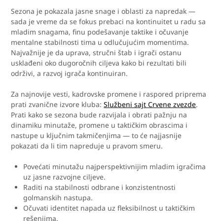
Sezona je pokazala jasne snage i oblasti za napredak —
sada je vreme da se fokus prebaci na kontinuitet u radu sa
mladim snagama, finu podešavanje taktike i očuvanje
mentalne stabilnosti tima u odlučujućim momentima.
Najvažnije je da uprava, stručni štab i igrači ostanu
usklađeni oko dugoročnih ciljeva kako bi rezultati bili
održivi, a razvoj igrača kontinuiran.
Za najnovije vesti, kadrovske promene i raspored priprema
prati zvanične izvore kluba:
Službeni sajt Crvene zvezde
.
Prati kako se sezona bude razvijala i obrati pažnju na
dinamiku minutaže, promene u taktičkim obrascima i
nastupe u ključnim takmičenjima — to će najjasnije
pokazati da li tim napreduje u pravom smeru.
Povećati minutažu najperspektivnijim mladim igračima
uz jasne razvojne ciljeve.
Raditi na stabilnosti odbrane i konzistentnosti
golmanskih nastupa.
Očuvati identitet napada uz fleksibilnost u taktičkim
rešenjima.