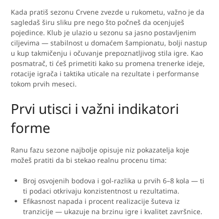
Kada pratiš sezonu Crvene zvezde u rukometu, važno je da
sagledaš širu sliku pre nego što počneš da ocenjuješ
pojedince. Klub je ulazio u sezonu sa jasno postavljenim
ciljevima — stabilnost u domaćem šampionatu, bolji nastup
u kup takmičenju i očuvanje prepoznatljivog stila igre. Kao
posmatrač, ti ćeš primetiti kako su promena trenerke ideje,
rotacije igrača i taktika uticale na rezultate i performanse
tokom prvih meseci.
Prvi utisci i važni indikatori
forme
Ranu fazu sezone najbolje opisuje niz pokazatelja koje
možeš pratiti da bi stekao realnu procenu tima:
Broj osvojenih bodova i gol-razlika u prvih 6–8 kola — ti
ti podaci otkrivaju konzistentnost u rezultatima.
Efikasnost napada i procent realizacije šuteva iz
tranzicije — ukazuje na brzinu igre i kvalitet završnice.