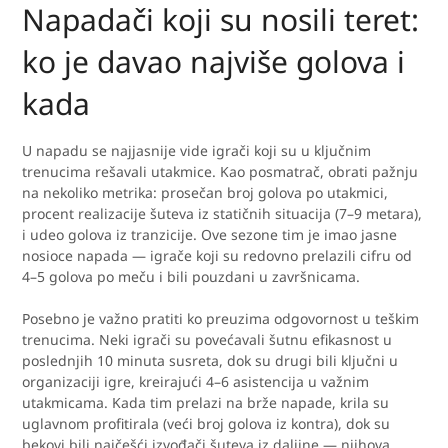
Napadači koji su nosili teret:
ko je davao najviše golova i
kada
U napadu se najjasnije vide igrači koji su u ključnim
trenucima rešavali utakmice. Kao posmatrač, obrati pažnju
na nekoliko metrika: prosečan broj golova po utakmici,
procent realizacije šuteva iz statičnih situacija (7–9 metara),
i udeo golova iz tranzicije. Ove sezone tim je imao jasne
nosioce napada — igrače koji su redovno prelazili cifru od
4–5 golova po meču i bili pouzdani u završnicama.
Posebno je važno pratiti ko preuzima odgovornost u teškim
trenucima. Neki igrači su povećavali šutnu efikasnost u
poslednjih 10 minuta susreta, dok su drugi bili ključni u
organizaciji igre, kreirajući 4–6 asistencija u važnim
utakmicama. Kada tim prelazi na brže napade, krila su
uglavnom profitirala (veći broj golova iz kontra), dok su
bekovi bili najčešći izvođači šuteva iz daljine — njihova