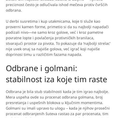
preciznost često je odlučivala ishod mečeva protiv čvršćih
odbrana.
U derbi susretima i kup utakmicama, koje ti služe kao
proverni kamen forme, primetio si da su najbolji napadači
podizali nivo—ne samo kroz golove, već i kroz pametne
povratne lopte i povlačenja protivničkih branilaca,
stvarajući prostor za pivota. To pokazuje da ‘najbolji strelac’
nije uvek onaj sa najviše golova, već igrač koji najviše
doprinosi timu u različitim fazama napada.
Odbrane i golmani:
stabilnost iza koje tim raste
Odbrana je bila stub stabilnosti kada je tim igrao najbolje.
Mera uspeha ovde su procenat odbrana golmana, broj
presretanja i uspešnih blokova u ključnim momentima.
Golmani su imali upravo tu ulogu – kada je njihov prosečni
procenat odbranjenih šuteva rastao za par procenata, tim