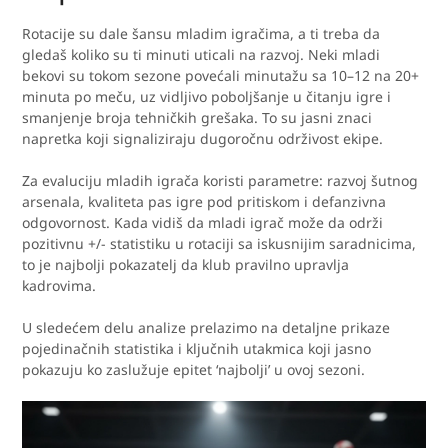
Rotacije su dale šansu mladim igračima, a ti treba da
gledaš koliko su ti minuti uticali na razvoј. Neki mladi
bekovi su tokom sezone povećali minutažu sa 10–12 na 20+
minuta po meču, uz vidljivo poboljšanje u čitanju igre i
smanjenje broja tehničkih grešaka. To su jasni znaci
napretka koji signaliziraju dugoročnu održivost ekipe.
Za evaluciju mladih igrača koristi parametre: razvoj šutnog
arsenala, kvaliteta pas igre pod pritiskom i defanzivna
odgovornost. Kada vidiš da mladi igrač može da održi
pozitivnu +/- statistiku u rotaciji sa iskusnijim saradnicima,
to je najbolji pokazatelj da klub pravilno upravlja
kadrovima.
U sledećem delu analize prelazimo na detaljne prikaze
pojedinačnih statistika i ključnih utakmica koji jasno
pokazuju ko zaslužuje epitet ‘najbolji’ u ovoj sezoni.