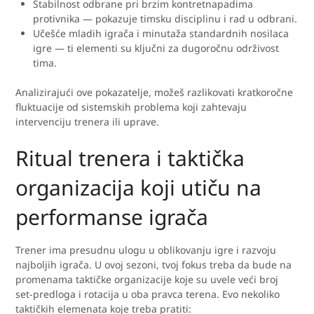
Stabilnost odbrane pri brzim kontretnapadima
protivnika — pokazuje timsku disciplinu i rad u odbrani.
Učešće mladih igrača i minutaža standardnih nosilaca
igre — ti elementi su ključni za dugoročnu održivost
tima.
Analizirajući ove pokazatelje, možeš razlikovati kratkoročne
fluktuacije od sistemskih problema koji zahtevaju
intervenciju trenera ili uprave.
Ritual trenera i taktička
organizacija koji utiču na
performanse igrača
Trener ima presudnu ulogu u oblikovanju igre i razvoju
najboljih igrača. U ovoj sezoni, tvoj fokus treba da bude na
promenama taktičke organizacije koje su uvele veći broj
set-predloga i rotacija u oba pravca terena. Evo nekoliko
taktičkih elemenata koje treba pratiti: