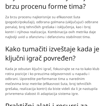
brzu procenu forme tima?
Za brzu procenu najkorisnije su efikasnost šuta
(pogodci/pokušaji), odbrana golmana (uključujući odbrane
penala), broj tehničkih grešaka i isključenja, kao i broj
kontri i njihova realizacija. Kombinacija ovih metrika daje
najbolji uvid u ofanzivnu i defanzivnu stabilnost tima.
Kako tumačiti izveštaje kada je
ključni igrač povređen?
Kada je odsutan ključni igrač, fokusirajte se na to kako klub
rotira pozicije i ko preuzima odgovornosti u napadu i
odbrani. Uporedite performanse tima u narednim
mečevima kroz metrike (efikasnost šuta, broj tehničkih
grešaka, realizacija kontri) da biste videli da li je nastupila
privremena slabost ili adaptacija sistema igre.
Praktični alati i resursi za