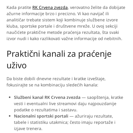
Kada pratite
RK Crvena zvezda
, verovatno želite da dobijate
ažurne informacije brzo i precizno. Vi kao navijač ili
analitičar trebate sistem koji kombinuje službene izvore
kluba, sportske portale i društvene mreže. U ovoj sekciji
naučićete praktične metode praćenja rezultata, šta svaki
izvor nudi i kako razlikovati važne informacije od nebitnih.
Praktični kanali za praćenje
uživo
Da biste dobili dnevne rezultate i kratke izveštaje,
fokusirajte se na kombinaciju sledećih kanala:
Službeni kanal RK Crvena zvezda
— saopštenja, kratke
vesti i eventualni live streamovi daju najpouzdanije
podatke o rezultatima i sastavu.
Nacionalni sportski portali
— ažuriraju rezultate,
tabele i statistiku utakmica; često imaju reportaže i
izjave trenera.