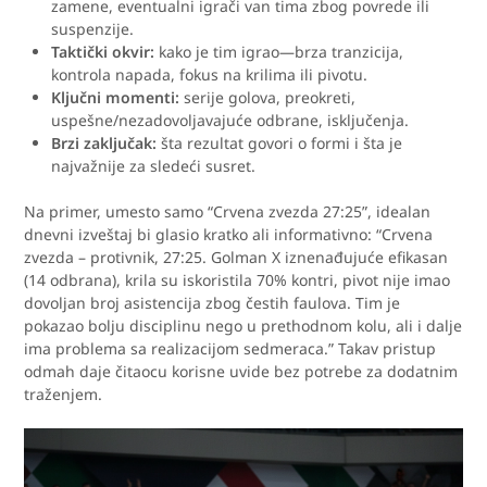
zamene, eventualni igrači van tima zbog povrede ili
suspenzije.
Taktički okvir:
kako je tim igrao—brza tranzicija,
kontrola napada, fokus na krilima ili pivotu.
Ključni momenti:
serije golova, preokreti,
uspešne/nezadovoljavajuće odbrane, isključenja.
Brzi zaključak:
šta rezultat govori o formi i šta je
najvažnije za sledeći susret.
Na primer, umesto samo “Crvena zvezda 27:25”, idealan
dnevni izveštaj bi glasio kratko ali informativno: “Crvena
zvezda – protivnik, 27:25. Golman X iznenađujuće efikasan
(14 odbrana), krila su iskoristila 70% kontri, pivot nije imao
dovoljan broj asistencija zbog čestih faulova. Tim je
pokazao bolju disciplinu nego u prethodnom kolu, ali i dalje
ima problema sa realizacijom sedmeraca.” Takav pristup
odmah daje čitaocu korisne uvide bez potrebe za dodatnim
traženjem.