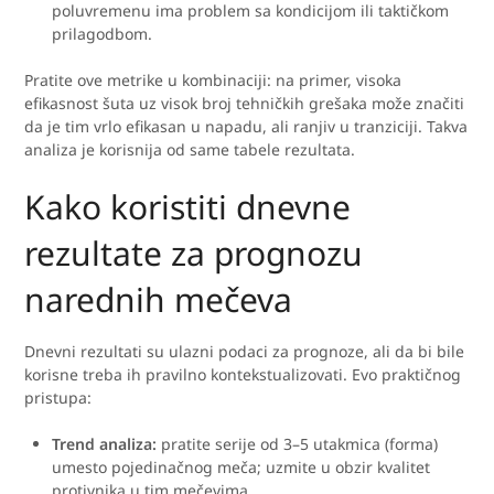
poluvremenu ima problem sa kondicijom ili taktičkom
prilagodbom.
Pratite ove metrike u kombinaciji: na primer, visoka
efikasnost šuta uz visok broj tehničkih grešaka može značiti
da je tim vrlo efikasan u napadu, ali ranjiv u tranziciji. Takva
analiza je korisnija od same tabele rezultata.
Kako koristiti dnevne
rezultate za prognozu
narednih mečeva
Dnevni rezultati su ulazni podaci za prognoze, ali da bi bile
korisne treba ih pravilno kontekstualizovati. Evo praktičnog
pristupa:
Trend analiza:
pratite serije od 3–5 utakmica (forma)
umesto pojedinačnog meča; uzmite u obzir kvalitet
protivnika u tim mečevima.