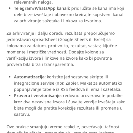
relevantnih naloga.
Telegram/WhatsApp kanali:
pridružite se kanalima koji
dele brze izveštaje i obavezno kreirajte sopstveni kanal
za arhiviranje sažetaka i linkova ka izvorima.
Za arhiviranje i dalju obradu rezultata preporučujemo
jednostavan spreadsheet (Google Sheets ili Excel) sa
kolonama za datum, protivnika, rezultat, sastav, ključne
momente i metričke vrednosti. Dodajte kolone za
verifikaciju izvora i linkove na izvore kako bi povratna
provera bila brza i transparentna.
Automatizacija:
koristite jednostavne skripte ili
integracione servise (npr. Zapier, Make) za automatsko
popunjavanje tabele iz RSS feedova ili email sažetaka.
Provera i verzionisanje:
redovno proveravajte podatke
kroz dva nezavisna izvora i čuvajte verzije izveštaja kako
biste mogli da pratite korekcije rezultata ili promena u
sastavu.
Ove prakse smanjuju vreme reakcije, povećavaju tačnost
dnevnih izveštaja i omogućavaju vam da brzo kreirate