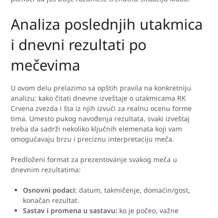
Analiza poslednjih utakmica
i dnevni rezultati po
mečevima
U ovom delu prelazimo sa opštih pravila na konkretniju
analizu: kako čitati dnevne izveštaje o utakmicama RK
Crvena zvezda i šta iz njih izvući za realnu ocenu forme
tima. Umesto pukog navođenja rezultata, svaki izveštaj
treba da sadrži nekoliko ključnih elemenata koji vam
omogućavaju brzu i preciznu interpretaciju meča.
Predloženi format za prezentovanje svakog meča u
dnevnim rezultatima:
Osnovni podaci:
datum, takmičenje, domaćin/gost,
konačan rezultat.
Sastav i promena u sastavu:
ko je počeo, važne