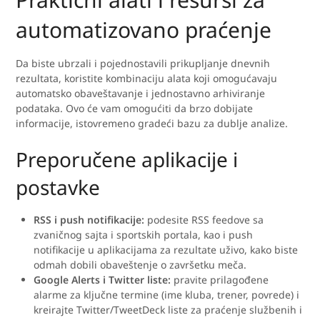
automatizovano praćenje
Da biste ubrzali i pojednostavili prikupljanje dnevnih
rezultata, koristite kombinaciju alata koji omogućavaju
automatsko obaveštavanje i jednostavno arhiviranje
podataka. Ovo će vam omogućiti da brzo dobijate
informacije, istovremeno gradeći bazu za dublje analize.
Preporučene aplikacije i
postavke
RSS i push notifikacije:
podesite RSS feedove sa
zvaničnog sajta i sportskih portala, kao i push
notifikacije u aplikacijama za rezultate uživo, kako biste
odmah dobili obaveštenje o završetku meča.
Google Alerts i Twitter liste:
pravite prilagođene
alarme za ključne termine (ime kluba, trener, povrede) i
kreirajte Twitter/TweetDeck liste za praćenje službenih i