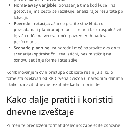
Home/away varijable:
ponašanje tima kod kuće i na
gostovanjima često se razlikuje; analizirajte rezultate po
lokaciji.
Povrede i rotacija:
ažurno pratite stav kluba o
povredama i planiranoj rotaciji—manji broj raspoloživih
igrača utiče na verovatnoću povremenih padova
performansi.
Scenario planning:
za naredni meč napravite dva do tri
scenarija (optimistični, realistični, pesimistični) na
osnovu satišnje forme i statistike.
Kombinovanjem ovih pristupa dobićete realniju sliku o
tome šta očekivati od RK Crvena zvezda u narednim danima
i kako tumačiti dnevne rezultate kada ih primite.
Kako dalje pratiti i koristiti
dnevne izveštaje
Primenite predloženi format dosledno: zabeležite osnovne