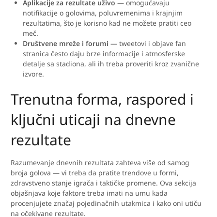
Aplikacije za rezultate uživo
— omogućavaju
notifikacije o golovima, poluvremenima i krajnjim
rezultatima, što je korisno kad ne možete pratiti ceo
meč.
Društvene mreže i forumi
— tweetovi i objave fan
stranica često daju brze informacije i atmosferske
detalje sa stadiona, ali ih treba proveriti kroz zvanične
izvore.
Trenutna forma, raspored i
ključni uticaji na dnevne
rezultate
Razumevanje dnevnih rezultata zahteva više od samog
broja golova — vi treba da pratite trendove u formi,
zdravstveno stanje igrača i taktičke promene. Ova sekcija
objašnjava koje faktore treba imati na umu kada
procenjujete značaj pojedinačnih utakmica i kako oni utiču
na očekivane rezultate.