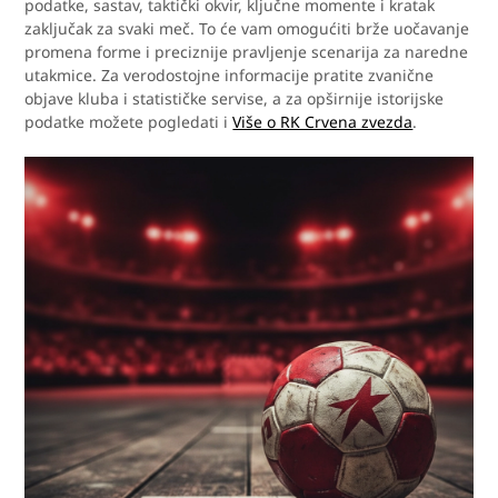
podatke, sastav, taktički okvir, ključne momente i kratak
zaključak za svaki meč. To će vam omogućiti brže uočavanje
promena forme i preciznije pravljenje scenarija za naredne
utakmice. Za verodostojne informacije pratite zvanične
objave kluba i statističke servise, a za opširnije istorijske
podatke možete pogledati i
Više o RK Crvena zvezda
.