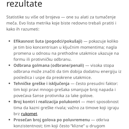
rezultate
Statistike su više od brojeva — one su alati za tumačenje
meča. Evo lista metrika koje biste redovno trebali pratiti i
kako ih razumeti:
Efikasnost šuta (pogodci/pokušaji)
— pokazuje koliko
je tim bio koncentrisan u ključnim momentima; nagla
promena u odnosu na prethodne utakmice ukazuje na
formu ili protivničku odbranu.
Odbrana golmana (odbrane/penali)
— visoka stopa
odbrana može značiti da tim dobija dodatnu energiju iz
posledica i uspe da preokrene utakmice.
Tehničke greške i isključenja
— često presudni faktor:
tim koji pravi mnogo grešaka smanjuje broj napada i
povećava šanse protivnika za lake golove.
Broj kontri i realizacija polukontri
— meri sposobnost
tima da kazni greške rivala; važno za timove koji igraju
brz
rukomet
.
Prosečan broj golova po poluvremenu
— otkriva
konzistentnost; tim koji često “klizne” u drugom