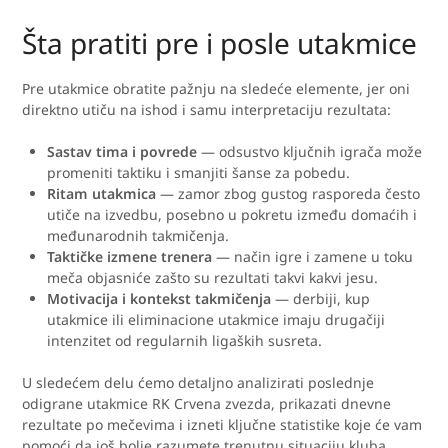
Šta pratiti pre i posle utakmice
Pre utakmice obratite pažnju na sledeće elemente, jer oni
direktno utiču na ishod i samu interpretaciju rezultata:
Sastav tima i povrede
— odsustvo ključnih igrača može
promeniti taktiku i smanjiti šanse za pobedu.
Ritam utakmica
— zamor zbog gustog rasporeda često
utiče na izvedbu, posebno u pokretu između domaćih i
međunarodnih takmičenja.
Taktičke izmene trenera
— način igre i zamene u toku
meča objasniće zašto su rezultati takvi kakvi jesu.
Motivacija i kontekst takmičenja
— derbiji, kup
utakmice ili eliminacione utakmice imaju drugačiji
intenzitet od regularnih ligaških susreta.
U sledećem delu ćemo detaljno analizirati poslednje
odigrane utakmice RK Crvena zvezda, prikazati dnevne
rezultate po mečevima i izneti ključne statistike koje će vam
pomoći da još bolje razumete trenutnu situaciju kluba.