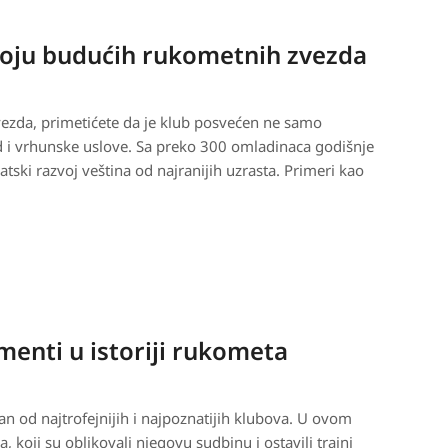
voju budućih rukometnih zvezda
ezda, primetićete da je klub posvećen ne samo
d i vrhunske uslove. Sa preko 300 omladinaca godišnje
atski razvoj veština od najranijih uzrasta. Primeri kao
enti u istoriji rukometa
n od najtrofejnijih i najpoznatijih klubova. U ovom
a, koji su oblikovali njegovu sudbinu i ostavili trajni