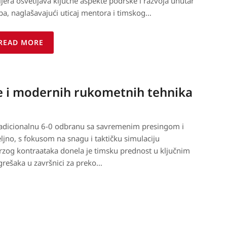
ijera osvetljava ključne aspekte podrške i razvoja unutar
ba, naglašavajući uticaj mentora i timskog…
READ MORE
je i modernih rukometnih tehnika
tradicionalnu 6-0 odbranu sa savremenim presingom i
ljno, s fokusom na snagu i taktičku simulaciju
rzog kontraataka donela je timsku prednost u ključnim
rešaka u završnici za preko…