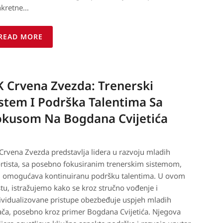
nkretne…
READ MORE
K Crvena Zvezda: Trenerski
stem I Podrška Talentima Sa
okusom Na Bogdana Cvijetića
Crvena Zvezda predstavlja lidera u razvoju mladih
rtista, sa posebno fokusiranim trenerskim sistemom,
i omogućava kontinuiranu podršku talentima. U ovom
tu, istražujemo kako se kroz stručno vođenje i
ividualizovane pristupe obezbeđuje uspjeh mladih
ača, posebno kroz primer Bogdana Cvijetića. Njegova