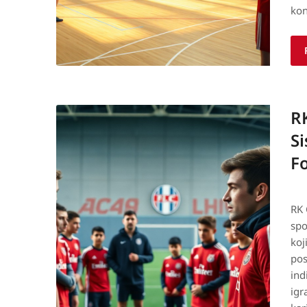
ko
R
Si
F
RK 
spo
koj
pos
ind
igr