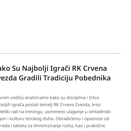
ko Su Najbolji Igrači RK Crvena
ezda Gradili Tradiciju Pobednika
vom vodiču analiziramo kako su disciplina i žrtva
boljih igrača postali temelj RK Crvena Zvezda, kroz
ateški rad na treningu, usmereno ulaganje u omladinski
on i kulturu timskog duha. Obradićemo i opasnost od
reda i taktika za minimiziranje rizika, kao i praktične