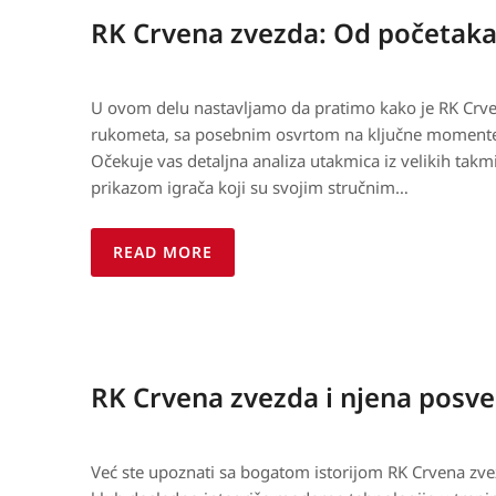
RK Crvena zvezda: Od početaka
U ovom delu nastavljamo da pratimo kako je RK Crven
rukometa, sa posebnim osvrtom na ključne momente i
Očekuje vas detaljna analiza utakmica iz velikih takm
prikazom igrača koji su svojim stručnim…
READ MORE
RK Crvena zvezda i njena posveć
Već ste upoznati sa bogatom istorijom RK Crvena zvezd