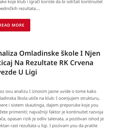
ake koje klub i igrači koriste da bi održali kontinuitet
edničkih rezultata….
READ MORE
aliza Omladinske škole I Njen
icaj Na Rezultate RK Crvena
ezde U Ligi
roz ovu analizu I iznosim jasne uvide o tome kako
adinska škola utiče na klub: I ocenjujem strukturu,
nere i sistem skautinga, dajem preporuke koje you
ete primeniti; najvažniji faktor je kontinuitet razvoja
ača, opasan rizik je odliv talenata, a pozitivan ishod je
ektan rast rezultata u ligi. I pozivam you da pratite