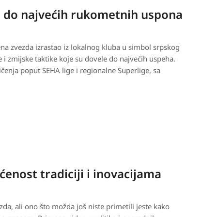
 do najvećih rukometnih uspona
a zvezda izrastao iz lokalnog kluba u simbol srpskog
 zmijske taktike koje su dovele do najvećih uspeha.
ičenja poput SEHA lige i regionalne Superlige, sa
enost tradiciji i inovacijama
a, ali ono što možda još niste primetili jeste kako