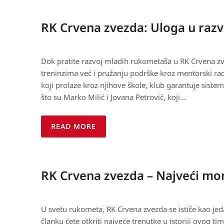
RK Crvena zvezda: Uloga u raz
Dok pratite razvoj mladih rukometaša u RK Crvena zv
treninzima već i pružanju podrške kroz mentorski ra
koji prolaze kroz njihove škole, klub garantuje sistem
što su Marko Milić i Jovana Petrović, koji…
READ MORE
RK Crvena zvezda – Najveći mom
U svetu rukometa, RK Crvena zvezda se ističe kao jeda
članku ćete otkriti najveće trenutke u istoriji ovog tim