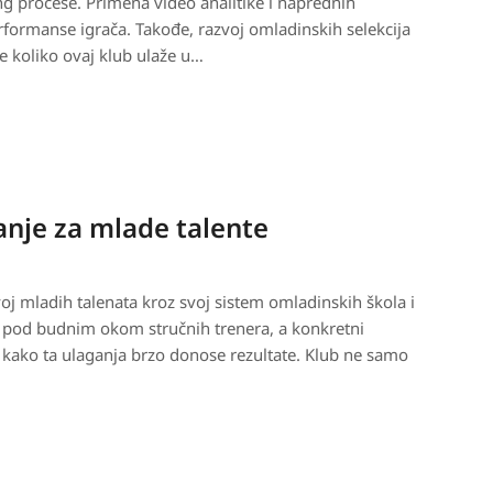
g procese. Primena video analitike i naprednih
formanse igrača. Takođe, razvoj omladinskih selekcija
e koliko ovaj klub ulaže u…
anje za mlade talente
voj mladih talenata kroz svoj sistem omladinskih škola i
a pod budnim okom stručnih trenera, a konkretni
 kako ta ulaganja brzo donose rezultate. Klub ne samo