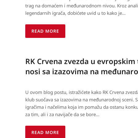
trag na domaćem i međunarodnom nivou. Kroz analiz
legendarnih igrača, dobićete uvid u to kako je…
READ MORE
RK Crvena zvezda u evropskim 
nosi sa izazovima na međunaro
U ovom blog postu, istražićete kako RK Crvena zvezda
klub suočava sa izazovima na međunarodnoj sceni. S
igračima i načelima koja im pomažu da ostanu konku
za tim, ali i za navijače da se bore…
READ MORE