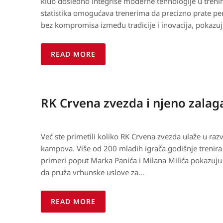
klub dosledno integriše moderne tehnologije u trenin
statistika omogućava trenerima da precizno prate per
bez kompromisa između tradicije i inovacija, pokazuj
READ MORE
RK Crvena zvezda i njeno zalag
Već ste primetili koliko RK Crvena zvezda ulaže u raz
kampova. Više od 200 mladih igrača godišnje trenir
primeri poput Marka Panića i Milana Milića pokazuju
da pruža vrhunske uslove za…
READ MORE