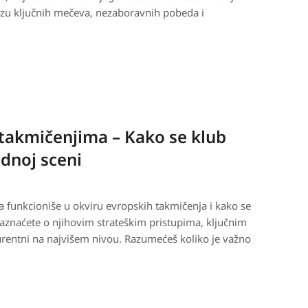
u ključnih mečeva, nezaboravnih pobeda i
takmičenjima – Kako se klub
dnoj sceni
 funkcioniše u okviru evropskih takmičenja i kako se
aznaćete o njihovim strateškim pristupima, ključnim
rentni na najvišem nivou. Razumećeš koliko je važno