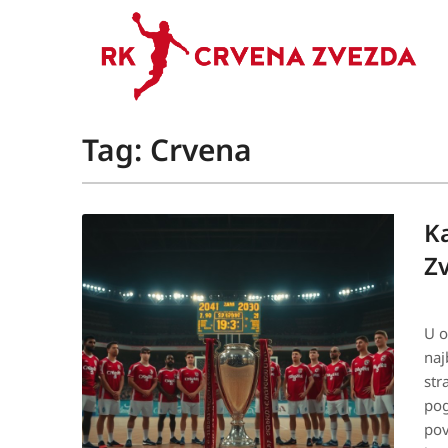
Tag:
Crvena
Ka
Zv
U o
naj
str
pog
pov