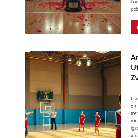
kor
pob
An
Ut
Zv
I k
oml
tre
mož
igr
dir