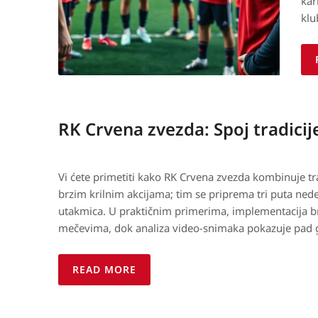
kar
klu
RK Crvena zvezda: Spoj tradici
Vi ćete primetiti kako RK Crvena zvezda kombinuje 
brzim krilnim akcijama; tim se priprema tri puta nede
utakmica. U praktičnim primerima, implementacija b
mečevima, dok analiza video-snimaka pokazuje pad g
READ MORE