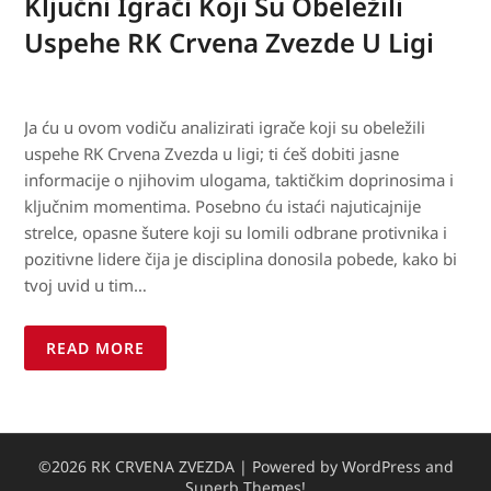
Ključni Igrači Koji Su Obeležili
Uspehe RK Crvena Zvezde U Ligi
Ja ću u ovom vodiču analizirati igrače koji su obeležili
uspehe RK Crvena Zvezda u ligi; ti ćeš dobiti jasne
informacije o njihovim ulogama, taktičkim doprinosima i
ključnim momentima. Posebno ću istaći najuticajnije
strelce, opasne šutere koji su lomili odbrane protivnika i
pozitivne lidere čija je disciplina donosila pobede, kako bi
tvoj uvid u tim…
READ MORE
©2026 RK CRVENA ZVEZDA
| Powered by WordPress and
Superb Themes!