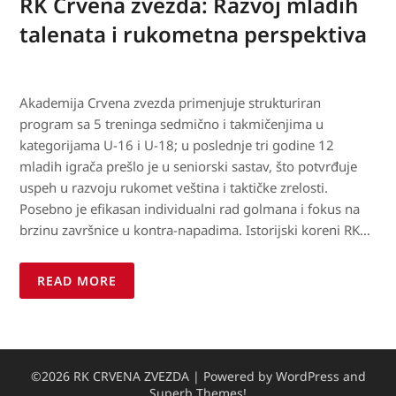
RK Crvena zvezda: Razvoj mladih
talenata i rukometna perspektiva
Akademija Crvena zvezda primenjuje strukturiran
program sa 5 treninga sedmično i takmičenjima u
kategorijama U-16 i U-18; u poslednje tri godine 12
mladih igrača prešlo je u seniorski sastav, što potvrđuje
uspeh u razvoju rukomet veština i taktičke zrelosti.
Posebno je efikasan individualni rad golmana i fokus na
brzinu završnice u kontra-napadima. Istorijski koreni RK…
READ MORE
©2026 RK CRVENA ZVEZDA
| Powered by WordPress and
Superb Themes!