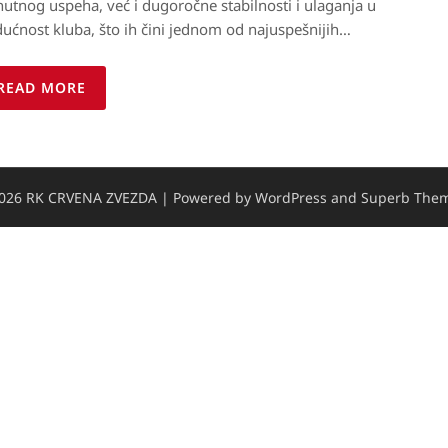
nutnog uspeha, već i dugoročne stabilnosti i ulaganja u
ućnost kluba, što ih čini jednom od najuspešnijih…
READ MORE
026 RK CRVENA ZVEZDA
| Powered by WordPress and
Superb Them