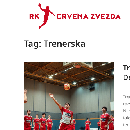
Tag:
Trenerska
Tr
D
Tre
raz
Nji
tal
tem