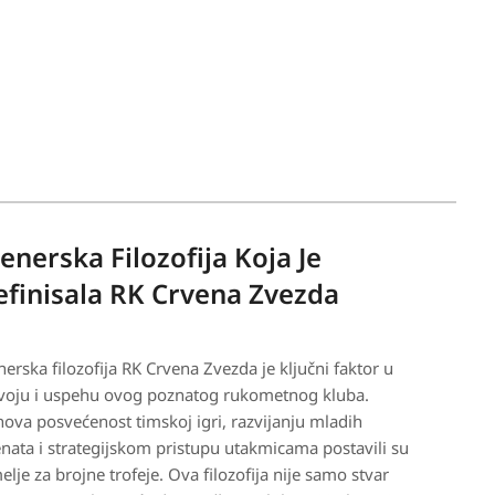
enerska Filozofija Koja Je
efinisala RK Crvena Zvezda
nerska filozofija RK Crvena Zvezda je ključni faktor u
voju i uspehu ovog poznatog rukometnog kluba.
hova posvećenost timskoj igri, razvijanju mladih
enata i strategijskom pristupu utakmicama postavili su
elje za brojne trofeje. Ova filozofija nije samo stvar