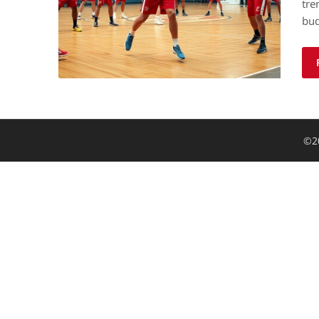
tre
bud
©2