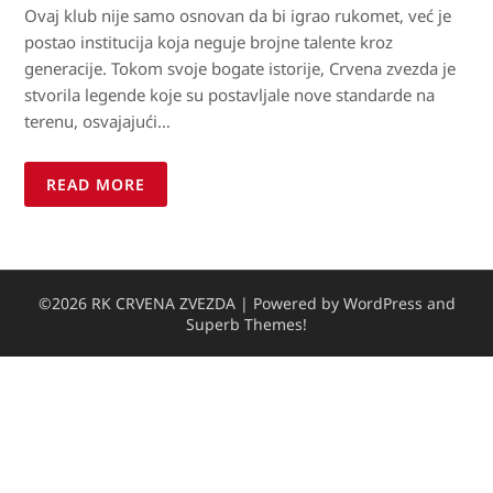
Ovaj klub nije samo osnovan da bi igrao rukomet, već je
postao institucija koja neguje brojne talente kroz
generacije. Tokom svoje bogate istorije, Crvena zvezda je
stvorila legende koje su postavljale nove standarde na
terenu, osvajajući…
READ MORE
©2026 RK CRVENA ZVEZDA
| Powered by WordPress and
Superb Themes!