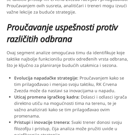
Proučavanjem ovih susreta, analitičari i treneri mogu izvući
važne lekcije za buduće strategije.
Proučavanje uspešnosti protiv
različitih odbrana
Ovaj segment analize omogućava timu da identifikuje koje
taktike najbolje funkcionišu protiv određenih vrsta odbrana,
što je ključno za planiranje budućih utakmica i sezona.
Evolucija napadačke strategije:
Proučavanjem kako se
tim prilagođavao i menjao svoju taktiku, RK Crvena
Zvezda može da nastavi sa inovacijama u napadu.
Uticaj promena igračkog kadra:
Dolasci i odlasci igrača
direktno utiču na mogućnosti tima na terenu, te je
važno analizirati kako se tim prilagođavao ovim
promenama.
Pristupi i inovacije trenera:
Svaki trener donosi svoju
filozofiju i pristup, čija analiza može pružiti uvide u
najefikasnije strategije.