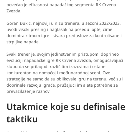
povećao je efikasnost napadačkog segmenta RK Crvena
Zvezda.
Goran Đukić, najnoviji u nizu trenera, u sezoni 2022/2023,
uvodi visoki presing i naglasak na posedu lopte, čime
dominira ritmom igre i stvara preduslove za kontrolisane i
strpljive napade.
Svaki trener je, svojim jedinstvenim pristupom, doprineo
evoluciji napadačke igre RK Crvena Zvezda, omogućavajući
klubu da se prilagodi različitim izazovima i ostane
konkurentan na domaćoj i međunarodnoj sceni. Ove
strategije ne samo da su oblikovale igru na terenu, već su i
doprinele razvoju igrača, pružajući im alate potrebne za
prevazilaženje raznov
Utakmice koje su definisale
taktiku