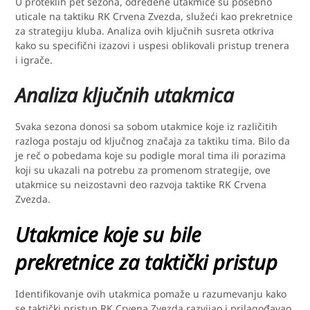
U proteklih pet sezona, određene utakmice su posebno
uticale na taktiku RK Crvena Zvezda, služeći kao prekretnice
za strategiju kluba. Analiza ovih ključnih susreta otkriva
kako su specifični izazovi i uspesi oblikovali pristup trenera
i igrače.
Analiza ključnih utakmica
Svaka sezona donosi sa sobom utakmice koje iz različitih
razloga postaju od ključnog značaja za taktiku tima. Bilo da
je reč o pobedama koje su podigle moral tima ili porazima
koji su ukazali na potrebu za promenom strategije, ove
utakmice su neizostavni deo razvoja taktike RK Crvena
Zvezda.
Utakmice koje su bile
prekretnice za taktički pristup
Identifikovanje ovih utakmica pomaže u razumevanju kako
se taktički pristup RK Crvena Zvezda razvijao i prilagođavao.