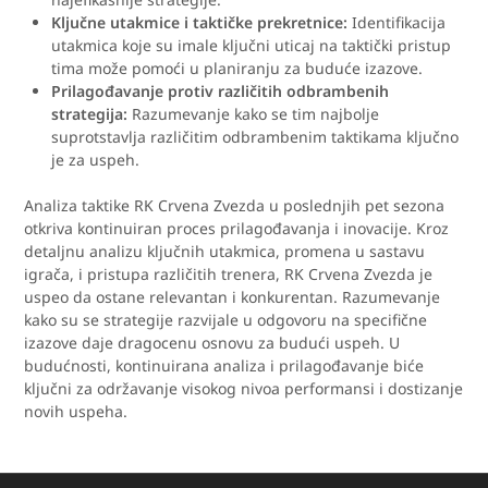
Ključne utakmice i taktičke prekretnice:
Identifikacija
utakmica koje su imale ključni uticaj na taktički pristup
tima može pomoći u planiranju za buduće izazove.
Prilagođavanje protiv različitih odbrambenih
strategija:
Razumevanje kako se tim najbolje
suprotstavlja različitim odbrambenim taktikama ključno
je za uspeh.
Analiza taktike RK Crvena Zvezda u poslednjih pet sezona
otkriva kontinuiran proces prilagođavanja i inovacije. Kroz
detaljnu analizu ključnih utakmica, promena u sastavu
igrača, i pristupa različitih trenera, RK Crvena Zvezda je
uspeo da ostane relevantan i konkurentan. Razumevanje
kako su se strategije razvijale u odgovoru na specifične
izazove daje dragocenu osnovu za budući uspeh. U
budućnosti, kontinuirana analiza i prilagođavanje biće
ključni za održavanje visokog nivoa performansi i dostizanje
novih uspeha.