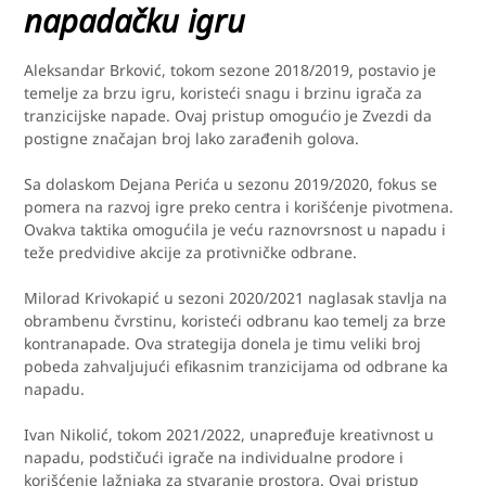
napadačku igru
Aleksandar Brković, tokom sezone 2018/2019, postavio je
temelje za brzu igru, koristeći snagu i brzinu igrača za
tranzicijske napade. Ovaj pristup omogućio je Zvezdi da
postigne značajan broj lako zarađenih golova.
Sa dolaskom Dejana Perića u sezonu 2019/2020, fokus se
pomera na razvoj igre preko centra i korišćenje pivotmena.
Ovakva taktika omogućila je veću raznovrsnost u napadu i
teže predvidive akcije za protivničke odbrane.
Milorad Krivokapić u sezoni 2020/2021 naglasak stavlja na
obrambenu čvrstinu, koristeći odbranu kao temelj za brze
kontranapade. Ova strategija donela je timu veliki broj
pobeda zahvaljujući efikasnim tranzicijama od odbrane ka
napadu.
Ivan Nikolić, tokom 2021/2022, unapređuje kreativnost u
napadu, podstičući igrače na individualne prodore i
korišćenje lažnjaka za stvaranje prostora. Ovaj pristup