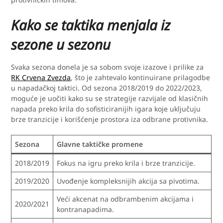
Kako se taktika menjala iz
sezone u sezonu
Svaka sezona donela je sa sobom svoje izazove i prilike za
RK Crvena Zvezda
, što je zahtevalo kontinuirane prilagodbe
u napadačkoj taktici. Od sezona 2018/2019 do 2022/2023,
moguće je uočiti kako su se strategije razvijale od klasičnih
napada preko krila do sofisticiranijih igara koje uključuju
brze tranzicije i korišćenje prostora iza odbrane protivnika.
Sezona
Glavne taktičke promene
2018/2019
Fokus na igru preko krila i brze tranzicije.
2019/2020
Uvođenje kompleksnijih akcija sa pivotima.
Veći akcenat na odbrambenim akcijama i
2020/2021
kontranapadima.