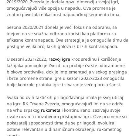
2019/2020, Zvezda je dodala novu dimenziju svojoj igri,
omogućavajući više opcija u napadu. Ova promena je
znatno povećala efikasnost napadačkog segmenta tima.
Sezona 2020/2021 donela je veći fokus na odbranu, sa
idejom da se snažna odbrana koristi kao platforma za
efikasne kontranapade. Ova strategija je omogućila timu da
postigne veliki broj lakih golova iz brzih kontranapada.
U sezoni 2021/2022,
razvoj igre
kroz sredinu i korišćenje
lažnjaka pomoglo je Zvezdi da probije čvrste odbrambene
blokove protivnika, dok je implementacija visokog presinga
i brze promene strane igre u sezoni 2022/2023 omogućila
bolje kontrole protoka igre i stvaranje većeg broja šansi.
Svaka od ovih taktičkih prilagođavanja imala je svoj uticaj
na igru RK Crvena Zvezda, omogućavajući im da se održe
na vrhu srpskog
rukometa
i kontinuirano izazivaju svoje
rivale novim i inovativnim pristupima igri. Ove promene su
pokazatelj sposobnosti tima da se prilagodi, evoluira i
ostane relevantan u dinamičnom okruženju rukometnog
sporta.