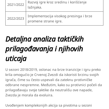
Razvoj igre kroz sredinu i korišćenje
2021/2022
lažnjaka.
Implementacija visokog presinga i brze
2022/2023
promene strane igre.
Detaljna analiza taktičkih
prilagođavanja i njihovih
uticaja
U sezoni 2018/2019, oslonac na brze tranzicije i igru preko
krila omogućio je Crvenoj Zvezdi da iskoristi brzinu svojih
igrača, čime su često uspevali da zateknu protivničke
odbrane nespremne. Međutim, kako su protivnici počeli da
prilagođavaju svoje taktike da neutrališu ove napade,
Zvezda je morala da evoluira.
Uvođenjem kompleksnijih akcija sa pivotima u sezoni