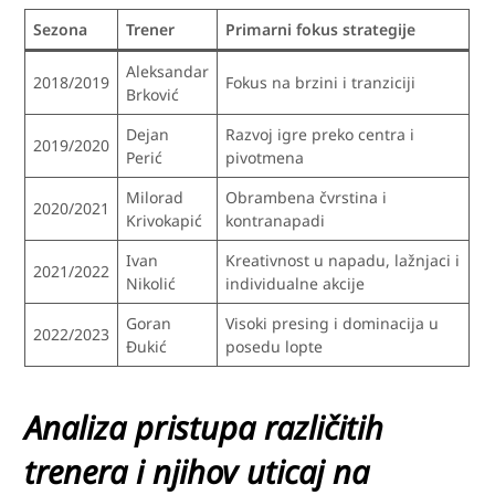
Sezona
Trener
Primarni fokus strategije
Aleksandar
2018/2019
Fokus na brzini i tranziciji
Brković
Dejan
Razvoj igre preko centra i
2019/2020
Perić
pivotmena
Milorad
Obrambena čvrstina i
2020/2021
Krivokapić
kontranapadi
Ivan
Kreativnost u napadu, lažnjaci i
2021/2022
Nikolić
individualne akcije
Goran
Visoki presing i dominacija u
2022/2023
Đukić
posedu lopte
Analiza pristupa različitih
trenera i njihov uticaj na