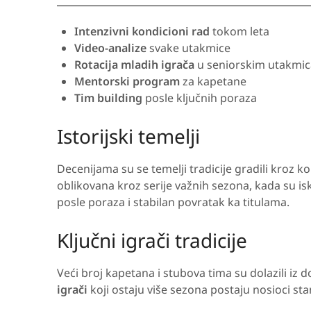
Intenzivni kondicioni rad
tokom leta
Video-analize
svake utakmice
Rotacija mladih igrača
u seniorskim utakmi
Mentorski program
za kapetane
Tim building
posle ključnih poraza
Istorijski temelji
Decenijama su se temelji tradicije gradili kroz ko
oblikovana kroz serije važnih sezona, kada su is
posle poraza i stabilan povratak ka titulama.
Ključni igrači tradicije
Veći broj kapetana i stubova tima su dolazili iz 
igrači
koji ostaju više sezona postaju nosioci sta