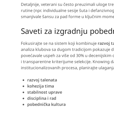
Detaljnije, veterani su često preuzimali uloge t
rutine (npr. individualne sesije šuta i defanzivn
smanjivale šansu za pad forme u ključnim mom
Saveti za izgradnju pobedn
Fokusirajte se na sistem koji kombinuje
razvoj t
analiza klubova sa dugom tradicijom pokazuje da
povećavale uspeh za više od 30% u decenijskim 
i transparentne kriterijume selekcije. Knowing
institucionalizovanih procesa, planirajte ulagan
razvoj talenata
kohezija tima
stabilnost uprave
disciplina i rad
pobednička kultura