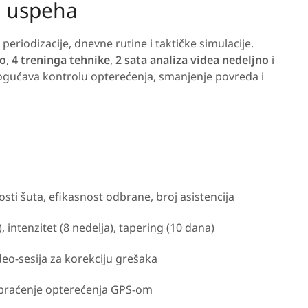
o uspeha
eriodizacije, dnevne rutine i taktičke simulacije.
no
,
4 treninga tehnike
,
2 sata analiza videa nedeljno
i
ogućava kontrolu opterećenja, smanjenje povreda i
sti šuta, efikasnost odbrane, broj asistencija
), intenzitet (8 nedelja), tapering (10 dana)
deo-sesija za korekciju grešaka
; praćenje opterećenja GPS-om