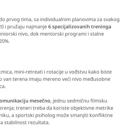
 do prvog tima, sa individualnim planovima za svakog
20 i pružaju najmanje
6 specijalizovanih treninga
niorski nivo, dok mentorski programi i stalne
 20%.
mica, mini-retreati i rotacije u vođstvu kako biste
ovno van terena imaju mereno veći nivo međusobne
ca.
 komunikaciju mesečno
, jednu sedmičnu filmsku
erenja; treneri treba da koriste objektivne metrike
miku, a sportski psiholog može smanjiti konfliktne
na stabilnost rezultata.