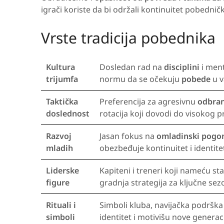
igrači koriste da bi održali kontinuitet pobedničk
Vrste tradicija pobednika
Kultura
Dosledan rad na
disciplini
i ment
trijumfa
normu da se očekuju
pobede
u v
Taktička
Preferencija za agresivnu
odbra
doslednost
rotacija koji dovodi do visokog p
Razvoj
Jasan fokus na
omladinski pogo
mladih
obezbeđuje kontinuitet i identite
Liderske
Kapiteni i treneri koji nameću s
figure
gradnja strategija za ključne sez
Rituali i
Simboli kluba, navijačka podrška 
simboli
identitet i motivišu nove generaci