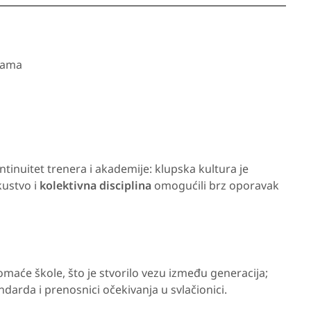
cama
ntinuitet trenera i akademije: klupska kultura je
kustvo i
kolektivna disciplina
omogućili brz oporavak
domaće škole, što je stvorilo vezu između generacija;
ndarda i prenosnici očekivanja u svlačionici.