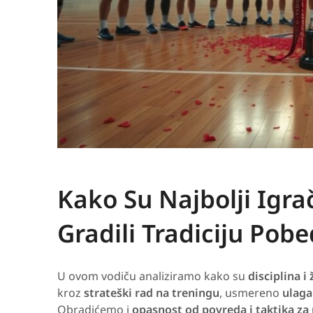
Kako Su Najbolji Igra
Gradili Tradiciju Pob
U ovom vodiču analiziramo kako su
disciplina i
kroz
strateški rad na treningu
, usmereno
ulaga
Obradićemo i
opasnost od povreda i taktika za 