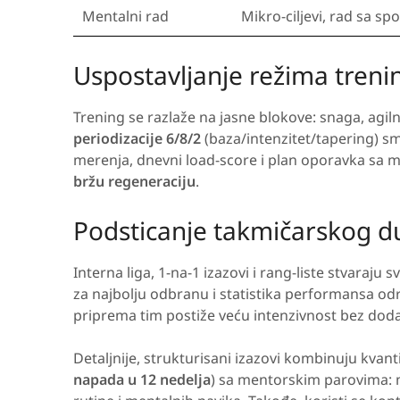
Mentalni rad
Mikro-ciljevi, rad sa s
Uspostavljanje režima treni
Trening se razlaže na jasne blokove: snaga, agiln
periodizacije 6/8/2
(baza/intenzitet/tapering) s
merenja, dnevni load-score i plan oporavka sa 
bržu regeneraciju
.
Podsticanje takmičarskog d
Interna liga, 1-na-1 izazovi i rang-liste stvaraj
za najbolju odbranu i statistika performansa o
priprema tim postiže veću intenzivnost bez do
Detaljnije, strukturisani izazovi kombinuju kvantita
napada u 12 nedelja
) sa mentorskim parovima: m