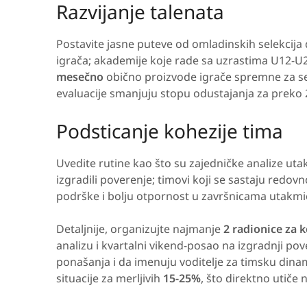
Razvijanje talenata
Postavite jasne puteve od omladinskih selekcija
igrača; akademije koje rade sa uzrastima U12-U
mesečno
obično proizvode igrače spremne za se
evaluacije smanjuju stopu odustajanja za preko
Podsticanje kohezije tima
Uvedite rutine kao što su zajedničke analize utak
izgradili poverenje; timovi koji se sastaju red
podrške i bolju otpornost u završnicama utakmi
Detaljnije, organizujte najmanje
2 radionice za
analizu i kvartalni vikend-posao na izgradnji pov
ponašanja i da imenuju voditelje za timsku dina
situacije za merljivih
15-25%
, što direktno utiče 