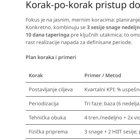
Korak-po-korak pristup d
Fokus je na jasnim, mernim koracima: planiranje p
Konkretno, kombinuju se
3 sesije snage nedelj
10 dana taperinga
pre ključnih utakmica; to om
rast realizacije napada za definisane periode.
Plan koraka i primeri
Korak
Primer / Metod
Postavljanje ciljeva
Kvartalni KPI: % uspešno
Periodizacija
Tri faze: baza (6 nedelja
Tehnička obuka
4 tren./nedeljno + 2x vi
Fizička priprema
3 snage + 2 HIIT sesije