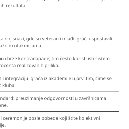
ih rezultata.
alnoj snazi, gde su veteran i mlađi igrači uspostavili
ažnim utakmicama.
nu
i brze kontranapade; tim često koristi isti sistem
rocenta realizovanih prilika.
n
i integraciju igrača iz akademije u prvi tim, čime se
t kluba.
tandard: preuzimanje odgovornosti u završnicama i
one.
i ceremonije posle pobeda koji štite kolektivni
je.