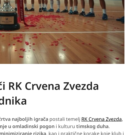
či RK Crvena Zvezda
ednika
 žrtva najboljih igrača
postali temelj
RK Crvena Zvezda
,
nje u omladinski pogon
i kulturu
timskog duha
.
minimiziranje rizika
, kao i praktične korake koje klub i