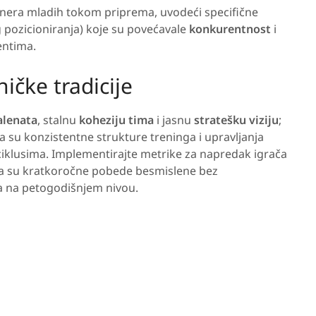
renera mladih tokom priprema, uvodeći specifične
og pozicioniranja) koje su povećavale
konkurentnost
i
entima.
ičke tradicije
alenata
, stalnu
koheziju tima
i jasnu
stratešku viziju
;
 su konzistentne strukture treninga i upravljanja
ciklusima. Implementirajte metrike za napredak igrača
 da su kratkoročne pobede besmislene bez
ja na petogodišnjem nivou.