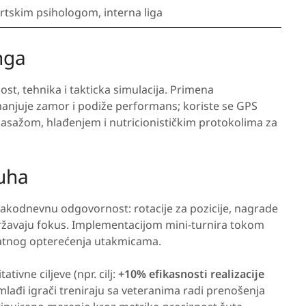
portskim psihologom, interna liga
nga
ost, tehnika i takticka simulacija. Primena
manjuje zamor i podiže performans; koriste se GPS
masažom, hlađenjem i nutricionističkim protokolima za
uha
u svakodnevnu odgovornost: rotacije za pozicije, nagrade
državaju fokus. Implementacijom mini-turnira tokom
datnog opterećenja utakmicama.
tivne ciljeve (npr. cilj:
+10% efikasnosti realizacije
lađi igrači treniraju sa veteranima radi prenošenja