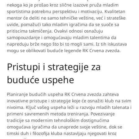
nekoga ko je prošao kroz slične izazove pruža mladim
sportistima potrebnu perspektivu i motivaciju. Kvalitetan
mentor će deliti ne samo tehničke veštine, već i strateške
uvide, pomažući tako mladim igračima da se suoče sa
pritiscima takmičenja. Ovakvi odnosi osnažuju
samopouzdanje i omogućavaju mladim talentima da
napreduju brže nego što bi to mogli sami. Iz tih iskustava
mogu se oblikovati buduće legende RK Crvena zvezda.
Pristupi i strategije za
buduće uspehe
Planiranje budućih uspeha RK Crvena zvezda zahteva
inovativne pristupe i strategije koje će osnažiti klub na svim
nivoima. Ključ vašeg uspeha leži u razvoju mladih talenata i
primeni savremenih metoda treniranja. Povezivanje
tradicije sa modernim tehnološkim dostignućima
omogućava igračima da unaprede svoje veštine, dok se
timski duh i filozofija kluba nastavljaju njegovati kroz