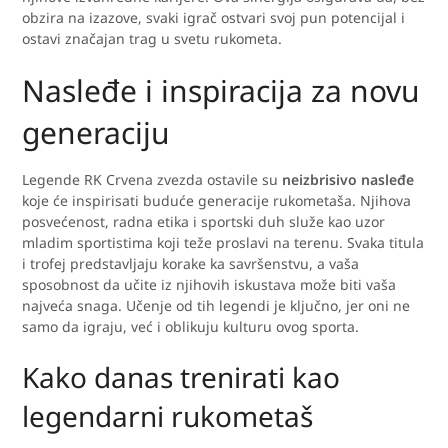
obzira na izazove, svaki igrač ostvari svoj pun potencijal i
ostavi značajan trag u svetu rukometa.
Nasleđe i inspiracija za novu
generaciju
Legende RK Crvena zvezda ostavile su
neizbrisivo nasleđe
koje će inspirisati buduće generacije rukometaša. Njihova
posvećenost, radna etika i sportski duh služe kao uzor
mladim sportistima koji teže proslavi na terenu. Svaka titula
i trofej predstavljaju korake ka savršenstvu, a vaša
sposobnost da učite iz njihovih iskustava može biti vaša
najveća snaga. Učenje od tih legendi je ključno, jer oni ne
samo da igraju, već i oblikuju kulturu ovog sporta.
Kako danas trenirati kao
legendarni rukometaš