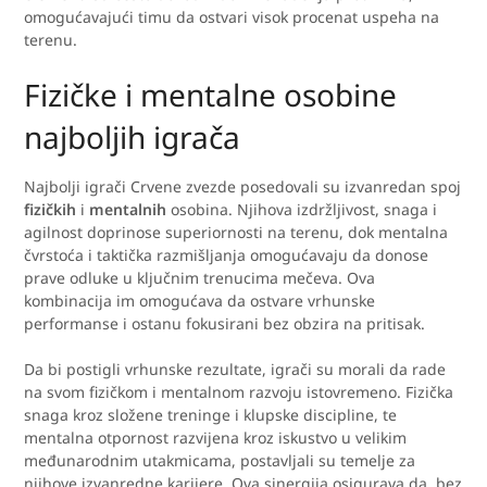
omogućavajući timu da ostvari visok procenat uspeha na
terenu.
Fizičke i mentalne osobine
najboljih igrača
Najbolji igrači Crvene zvezde posedovali su izvanredan spoj
fizičkih
i
mentalnih
osobina. Njihova izdržljivost, snaga i
agilnost doprinose superiornosti na terenu, dok mentalna
čvrstoća i taktička razmišljanja omogućavaju da donose
prave odluke u ključnim trenucima mečeva. Ova
kombinacija im omogućava da ostvare vrhunske
performanse i ostanu fokusirani bez obzira na pritisak.
Da bi postigli vrhunske rezultate, igrači su morali da rade
na svom fizičkom i mentalnom razvoju istovremeno. Fizička
snaga kroz složene treninge i klupske discipline, te
mentalna otpornost razvijena kroz iskustvo u velikim
međunarodnim utakmicama, postavljali su temelje za
njihove izvanredne karijere. Ova sinergija osigurava da, bez