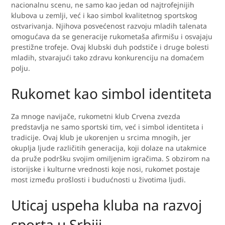
nacionalnu scenu, ne samo kao jedan od najtrofejnijih
klubova u zemlji, već i kao simbol kvalitetnog sportskog
ostvarivanja. Njihova posvećenost razvoju mladih talenata
omogućava da se generacije rukometaša afirmišu i osvajaju
prestižne trofeje. Ovaj klubski duh podstiče i druge bolesti
mladih, stvarajući tako zdravu konkurenciju na domaćem
polju.
Rukomet kao simbol identiteta
Za mnoge navijače, rukometni klub Crvena zvezda
predstavlja ne samo sportski tim, već i simbol identiteta i
tradicije. Ovaj klub je ukorenjen u srcima mnogih, jer
okuplja ljude različitih generacija, koji dolaze na utakmice
da pruže podršku svojim omiljenim igračima. S obzirom na
istorijske i kulturne vrednosti koje nosi, rukomet postaje
most između prošlosti i budućnosti u životima ljudi.
Uticaj uspeha kluba na razvoj
sporta u Srbiji