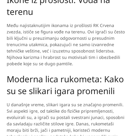
terenu
Među najistaknutijim ikonama iz prošlosti RK Crvena
zvezda, ističe se figura vođe na terenu. Ovi igrači su često
bili ključni u preuzimanju odgovornosti u presudnim
trenucima utakmica, pokazujući ne samo izvanredne
tehničke veštine, već i izuzetnu sposobnost liderstva.
Njihova karizma i hrabrost su motivisali tim i obezbedili
pobede koje su se dugo pamtile.
Moderna lica rukometa: Kako
su se slikari igara promenili
U današnje vreme, slikari igara su se značajno promenili.
Svi aspekti igre, od taktike do fizičke pripremljenosti,
evoluirali su, a igrači su postali svestrani junaci, sposobni
da savladaju različite stilove igre. Danas, rukometaši
moraju biti brži, jači i pametniji, koristeći modernu