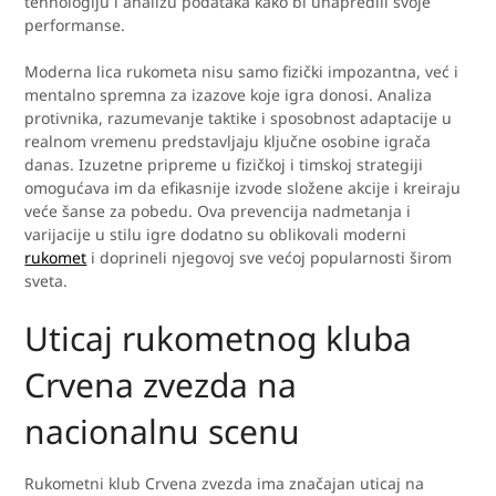
tehnologiju i analizu podataka kako bi unapredili svoje
performanse.
Moderna lica rukometa nisu samo fizički impozantna, već i
mentalno spremna za izazove koje igra donosi. Analiza
protivnika, razumevanje taktike i sposobnost adaptacije u
realnom vremenu predstavljaju ključne osobine igrača
danas. Izuzetne pripreme u fizičkoj i timskoj strategiji
omogućava im da efikasnije izvode složene akcije i kreiraju
veće šanse za pobedu. Ova prevencija nadmetanja i
varijacije u stilu igre dodatno su oblikovali moderni
rukomet
i doprineli njegovoj sve većoj popularnosti širom
sveta.
Uticaj rukometnog kluba
Crvena zvezda na
nacionalnu scenu
Rukometni klub Crvena zvezda ima značajan uticaj na