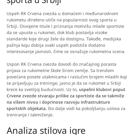
Uspeh RK Crvena zvezda u domaćem i međunarodnom
rukometu direktno utiče na popularnost ovog sporta u
Srbiji. Osvojene titule i priznanja motivišu mlade sportiste
da se upuste u rukomet, dok klub postavlja visoke
standarde koje drugi žele da dostignu. Takođe, medijska
pažnja koju dobija svaki uspeh podstiče dodatno
interesovanje javnosti, čime se osnažuje rukometna scena.
Uspon RK Crvena zvezda dovodi do značajnog porasta
prijava za rukometne škole širom zemlje. Sa trendom
povećane posete utakmicama i rastućim brojem mladih koji
se prijavljuju za treninge, jasno je da se rukomet u Srbiji
kreće ka svetlijoj budućnosti. Uz to,
uspešni klubovi poput
Crvene zvezde stvaraju prilike za sportiste da se takmiče
na višem nivou i doprinose razvoju infrastrukture
sportskih objekata
, što dalje vodi ka poboljšanju uslova za
treniranje i takmičenje.
Analiza stilova igre