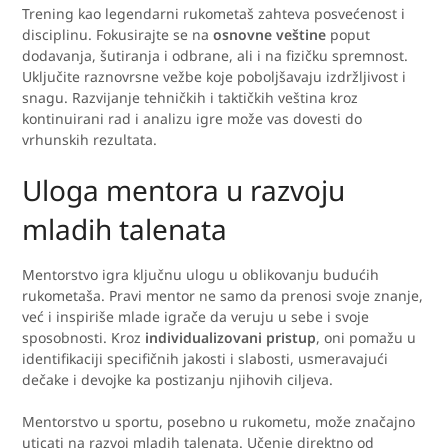
Trening kao legendarni rukometaš zahteva posvećenost i
disciplinu. Fokusirajte se na
osnovne veštine
poput
dodavanja, šutiranja i odbrane, ali i na fizičku spremnost.
Uključite raznovrsne vežbe koje poboljšavaju izdržljivost i
snagu. Razvijanje tehničkih i taktičkih veština kroz
kontinuirani rad i analizu igre može vas dovesti do
vrhunskih rezultata.
Uloga mentora u razvoju
mladih talenata
Mentorstvo igra ključnu ulogu u oblikovanju budućih
rukometaša. Pravi mentor ne samo da prenosi svoje znanje,
već i inspiriše mlade igrače da veruju u sebe i svoje
sposobnosti. Kroz
individualizovani pristup
, oni pomažu u
identifikaciji specifičnih jakosti i slabosti, usmeravajući
dečake i devojke ka postizanju njihovih ciljeva.
Mentorstvo u sportu, posebno u rukometu, može značajno
uticati na razvoj mladih talenata. Učenje direktno od