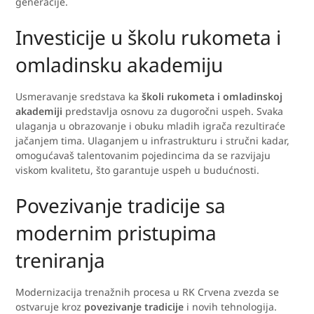
generacije.
Investicije u školu rukometa i
omladinsku akademiju
Usmeravanje sredstava ka
školi rukometa i omladinskoj
akademiji
predstavlja osnovu za dugoročni uspeh. Svaka
ulaganja u obrazovanje i obuku mladih igrača rezultiraće
jačanjem tima. Ulaganjem u infrastrukturu i stručni kadar,
omogućavaš talentovanim pojedincima da se razvijaju
viskom kvalitetu, što garantuje uspeh u budućnosti.
Povezivanje tradicije sa
modernim pristupima
treniranja
Modernizacija trenažnih procesa u RK Crvena zvezda se
ostvaruje kroz
povezivanje tradicije
i novih tehnologija.