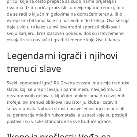
priču, koja se često prepliće sa sudbinama prijatelja i
rivalima. Iz tih priča proizašli su nevjerojatni trenuci, bilo
da se radi o ključnim golovima na domaćem terenu, ili o
evropskim bitkama koje su nas vodile do trofeja. Ova sekcija
daje uvid u to kako su ovi izvanredni sportisti oblikovali
svoju karijeru, kroz izazove i pobede, dok su istovremeno
osvajali srca navijača i gradili legende koje žive i danas.
Legendarni igrači i njihovi
trenuci slave
Svaki legendarni igrač RK Crvena zvezda ima svoje trenutke
slave, koji se prepričavaju i pamte među navijačima. Od
nezaboravnih golova u ključnim utakmicama do osvojenih
trofeja, ovi trenuci oblikovali su istoriju kluba i ostavili
snažan utisak. Njihova strast i posvećenost igri inspirisali
su generacije mladih rukometaša, a uspesi koje su postigli
postavili su visoke standarde za sve buduće igrače.
Ikone iz prošlosti: Vođa na