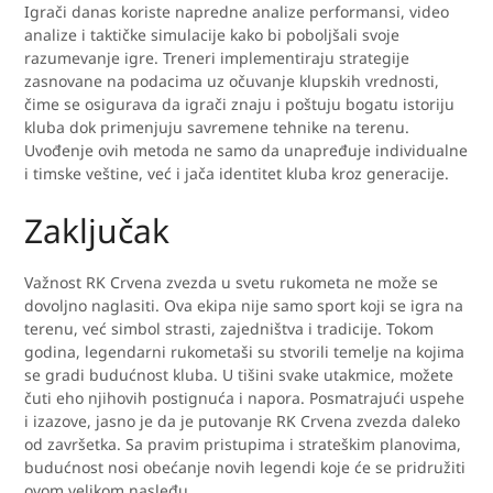
Igrači danas koriste napredne analize performansi, video
analize i taktičke simulacije kako bi poboljšali svoje
razumevanje igre. Treneri implementiraju strategije
zasnovane na podacima uz očuvanje klupskih vrednosti,
čime se osigurava da igrači znaju i poštuju bogatu istoriju
kluba dok primenjuju savremene tehnike na terenu.
Uvođenje ovih metoda ne samo da unapređuje individualne
i timske veštine, već i jača identitet kluba kroz generacije.
Zaključak
Važnost RK Crvena zvezda u svetu rukometa ne može se
dovoljno naglasiti. Ova ekipa nije samo sport koji se igra na
terenu, već simbol strasti, zajedništva i tradicije. Tokom
godina, legendarni rukometaši su stvorili temelje na kojima
se gradi budućnost kluba. U tišini svake utakmice, možete
čuti eho njihovih postignuća i napora. Posmatrajući uspehe
i izazove, jasno je da je putovanje RK Crvena zvezda daleko
od završetka. Sa pravim pristupima i strateškim planovima,
budućnost nosi obećanje novih legendi koje će se pridružiti
ovom velikom nasleđu.