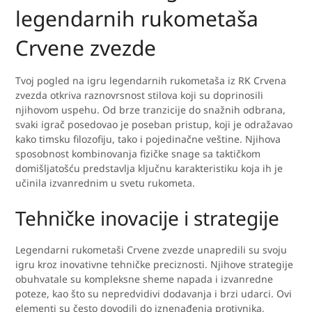
legendarnih rukometaša
Crvene zvezde
Tvoj pogled na igru legendarnih rukometaša iz RK Crvena
zvezda otkriva raznovrsnost stilova koji su doprinosili
njihovom uspehu. Od brze tranzicije do snažnih odbrana,
svaki igrač posedovao je poseban pristup, koji je odražavao
kako timsku filozofiju, tako i pojedinačne veštine. Njihova
sposobnost kombinovanja fizičke snage sa taktičkom
domišljatošću predstavlja ključnu karakteristiku koja ih je
učinila izvanrednim u svetu rukometa.
Tehničke inovacije i strategije
Legendarni rukometaši Crvene zvezde unapredili su svoju
igru kroz inovativne tehničke preciznosti. Njihove strategije
obuhvatale su kompleksne sheme napada i izvanredne
poteze, kao što su nepredvidivi dodavanja i brzi udarci. Ovi
elementi su često dovodili do iznenađenja protivnika,