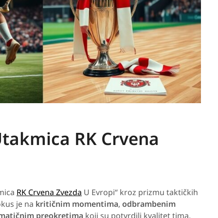
Utakmica RK Crvena
kmica
RK Crvena Zvezda
U Evropi“ kroz prizmu taktičkih
okus je na
kritičnim momentima
,
odbrambenim
matičnim preokretima
koji su potvrdili kvalitet tima.