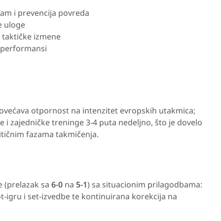
ram i prevencija povreda
ne uloge
1, taktičke izmene
e performansi
ovećava otpornost na intenzitet evropskih utakmica;
je i zajedničke treninge 3-4 puta nedeljno, što je dovelo
itičnim fazama takmičenja.
e (prelazak sa
6-0
na
5-1
) sa situacionim prilagodbama:
t-igru i set-izvedbe te kontinuirana korekcija na