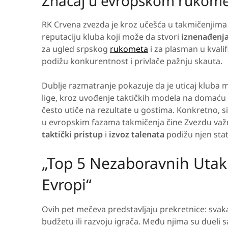
Značaj u evropskom rukom
RK Crvena zvezda je kroz učešća u takmičenjim
reputaciju kluba koji može da stvori
iznenađenj
za ugled srpskog
rukometa
i za plasman u kvali
podižu konkurentnost i privlače pažnju skauta.
Dublje razmatranje pokazuje da je uticaj kluba me
lige, kroz uvođenje taktičkih modela na domaću
često utiče na rezultate u gostima. Konkretno, s
u evropskim fazama takmičenja čine Zvezdu važ
taktički pristup
i
izvoz talenata
podižu njen sta
„Top 5 Nezaboravnih Uta
Evropi“
Ovih pet mečeva predstavljaju prekretnice: sva
budžetu ili razvoju igrača. Među njima su dueli 