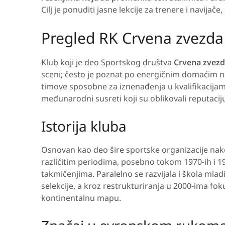
Cilj je ponuditi jasne lekcije za trenere i navijače,
Pregled RK Crvena zvezda
Klub koji je deo Sportskog društva
Crvena zvez
sceni; često je poznat po energičnim domaćim 
timove sposobne za iznenađenja u kvalifikacijam
međunarodni susreti koji su oblikovali reputaci
Istorija kluba
Osnovan kao deo šire sportske organizacije nak
različitim periodima, posebno tokom 1970-ih i 
takmičenjima. Paralelno se razvijala i škola mlad
selekcije, a kroz restrukturiranja u 2000-ima fok
kontinentalnu mapu.