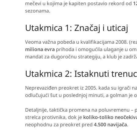
mečevi u kojima je kapiten postavio rekord od
1
sezonama.
Utakmica 1: Značaj i uticaj
Veoma važna pobeda u kvalifikacijama 2008. (re
miliona evra
prihoda i omogućila ulaganje u oml
mandat za dugoročnu strategiju, a klub je zadrža
Utakmica 2: Istaknuti trenuc
Neprevaziđen preokret iz 2005. kada su igrači 
odlučujući šut u poslednjoj minuti, a golman je
Detaljnije, taktička promena na poluvremenu – pr
strelca protivnika, dok je
koliko-toliko neočekiv
neophodnu za preokret pred
4.500 navijača
.