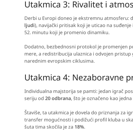
Utakmica 3: Rivalitet i atmo
Derbi u Evropi doneo je ekstremnu atmosferu:
ljudi
), navijački pritisak koji je uticao na suđenj
52. minutu koji je promenio dinamiku.
Dodatno, bezbednosni protokol je promenjen posl
mere, a redistribucija ulaznica i odvojen pristup
narednim evropskim ciklusima.
Utakmica 4: Nezaboravne p
Individualna majstorija se pamti: jedan igrač po
seriju od
20 odbrana
, što je označeno kao jedna
Štaviše, ta utakmica je dovela do priznanja za ig
transfer mogućnosti i podižući profil kluba u sk
šuta tima skočila je za
18%
.