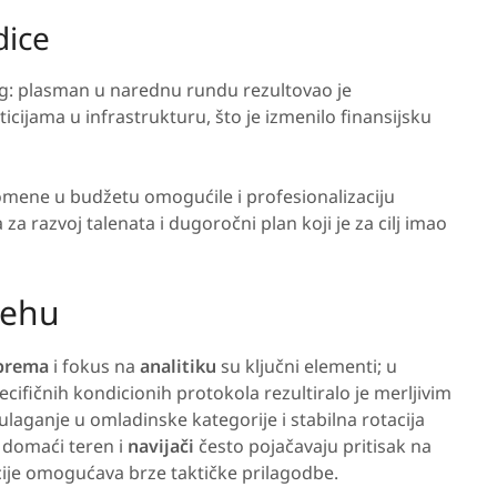
dice
g: plasman u narednu rundu rezultovao je
ticijama u infrastrukturu, što je izmenilo finansijsku
omene u budžetu omogućile i profesionalizaciju
razvoj talenata i dugoročni plan koji je za cilj imao
pehu
iprema
i fokus na
analitiku
su ključni elementi; u
cifičnih kondicionih protokola rezultiralo je merljivim
laganje u omladinske kategorije i stabilna rotacija
 domaći teren i
navijači
često pojačavaju pritisak na
cije omogućava brze taktičke prilagodbe.