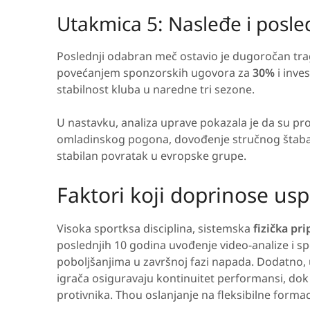
Utakmica 5: Nasleđe i posle
Poslednji odabran meč ostavio je dugoročan tra
povećanjem sponzorskih ugovora za
30%
i inves
stabilnost kluba u naredne tri sezone.
U nastavku, analiza uprave pokazala je da su pr
omladinskog pogona, dovođenje stručnog štaba za 
stabilan povratak u evropske grupe.
Faktori koji doprinose us
Visoka sportksa disciplina, sistemska
fizička pr
poslednjih 10 godina uvođenje video-analize i spe
poboljšanjima u završnoj fazi napada. Dodatno, u
igrača osiguravaju kontinuitet performansi, dok
protivnika. Thou oslanjanje na fleksibilne forma