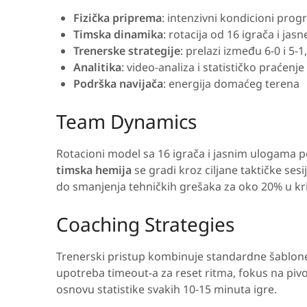
Fizička priprema
: intenzivni kondicioni prog
Timska dinamika
: rotacija od 16 igrača i jas
Trenerske strategije
: prelazi između 6-0 i 5-
Analitika
: video-analiza i statističko praćenj
Podrška navijača
: energija domaćeg terena
Team Dynamics
Rotacioni model sa 16 igrača i jasnim ulogama p
timska hemija
se gradi kroz ciljane taktičke sesi
do smanjenja tehničkih grešaka za oko 20% u kr
Coaching Strategies
Trenerski pristup kombinuje standardne šablon
upotreba timeout-a za reset ritma, fokus na pivo
osnovu statistike svakih 10-15 minuta igre.