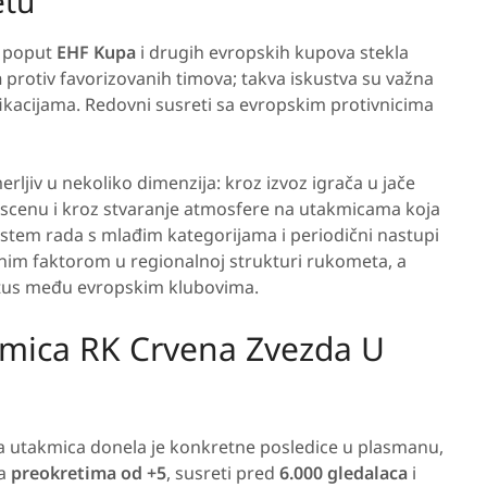
etu
a poput
EHF Kupa
i drugih evropskih kupova stekla
a
protiv favorizovanih timova; takva iskustva su važna
fikacijama. Redovni susreti sa evropskim protivnicima
rljiv u nekoliko dimenzija: kroz izvoz igrača u jače
 scenu i kroz stvaranje atmosfere na utakmicama koja
istem rada s mlađim kategorijama i periodični nastupi
nim faktorom u regionalnoj strukturi rukometa, a
tus među evropskim klubovima.
kmica RK Crvena Zvezda U
ka utakmica donela je konkretne posledice u plasmanu,
sa
preokretima od +5
, susreti pred
6.000 gledalaca
i