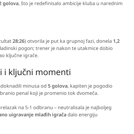
2 golova
, što je redefinisalo ambicije kluba u narednim
zultat
28:26
) otvorila je put ka grupnoj fazi, donela
1,2
adinski pogon; trener je nakon te utakmice dobio
o ključne igrače.
i i ključni momenti
nadoknadili minusa od
5 golova
, kapiten je pogodio
 obranio penal koji je promenio tok dvomeča.
elazak na 5-1 odbranu – neutralisala je najbolјeg
ano uigravanje mlađih igrača
dalo energiju