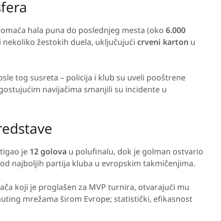
sfera
 domaća hala puna do poslednjeg mesta (oko
6.000
e i nekoliko žestokih duela, uključujući
crveni karton
u
e tog susreta – policija i klub su uveli pooštrene
 gostujućim navijačima smanjili su incidente u
redstave
stigao je
12 golova
u polufinalu, dok je golman ostvario
 od najboljih partija kluba u evropskim takmičenjima.
rača koji je proglašen za MVP turnira, otvarajući mu
auting mrežama širom Evrope; statistički, efikasnost