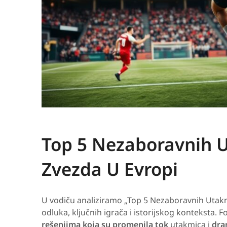
Top 5 Nezaboravnih 
Zvezda U Evropi
U vodiču analiziramo „Top 5 Nezaboravnih Uta
odluka, ključnih igrača i istorijskog konteksta. F
rešenjima koja su promenila tok
utakmica i
dra