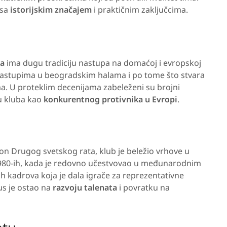
 sa
istorijskim značajem
i praktičnim zaključcima.
da
ima dugu tradiciju nastupa na domaćoj i evropskoj
nastupima u beogradskim halama i po tome što stvara
a. U proteklim decenijama zabeleženi su brojni
ju kluba kao
konkurentnog protivnika u Evropi
.
on Drugog svetskog rata, klub je beležio vrhove u
1980-ih, kada je redovno učestvovao u međunarodnim
ih kadrova koja je dala igrače za reprezentativne
us je ostao na
razvoju talenata
i povratku na