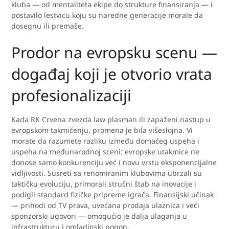
kluba — od mentaliteta ekipe do strukture finansiranja — i
postavilo lestvicu koju su naredne generacije morale da
dosegnu ili premaše.
Prodor na evropsku scenu —
događaj koji je otvorio vrata
profesionalizaciji
Kada RK Crvena zvezda law plasman ili zapaženi nastup u
evropskom takmičenju, promena je bila višeslojna. Vi
morate da razumete razliku između domaćeg uspeha i
uspeha na međunarodnoj sceni: evropske utakmice ne
donose samo konkurenciju već i novu vrstu eksponencijalne
vidljivosti. Susreti sa renomiranim klubovima ubrzali su
taktičku evoluciju, primorali stručni štab na inovacije i
podigli standard fizičke pripreme igrača. Finansijski učinak
— prihodi od TV prava, uvećana prodaja ulaznica i veći
sponzorski ugovori — omogućio je dalja ulaganja u
infrastrukturu i omladinski pogon.