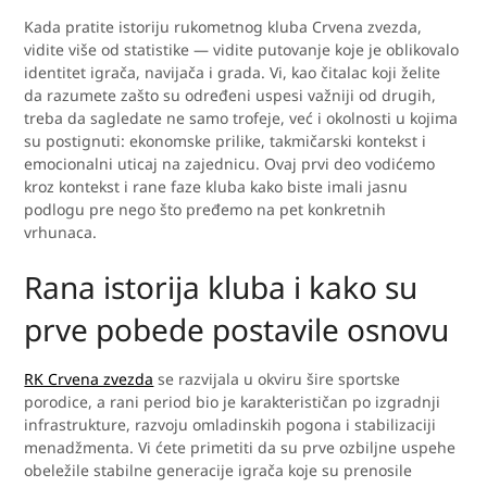
Kada pratite istoriju rukometnog kluba Crvena zvezda,
vidite više od statistike — vidite putovanje koje je oblikovalo
identitet igrača, navijača i grada. Vi, kao čitalac koji želite
da razumete zašto su određeni uspesi važniji od drugih,
treba da sagledate ne samo trofeje, već i okolnosti u kojima
su postignuti: ekonomske prilike, takmičarski kontekst i
emocionalni uticaj na zajednicu. Ovaj prvi deo vodićemo
kroz kontekst i rane faze kluba kako biste imali jasnu
podlogu pre nego što pređemo na pet konkretnih
vrhunaca.
Rana istorija kluba i kako su
prve pobede postavile osnovu
RK Crvena zvezda
se razvijala u okviru šire sportske
porodice, a rani period bio je karakterističan po izgradnji
infrastrukture, razvoju omladinskih pogona i stabilizaciji
menadžmenta. Vi ćete primetiti da su prve ozbiljne uspehe
obeležile stabilne generacije igrača koje su prenosile