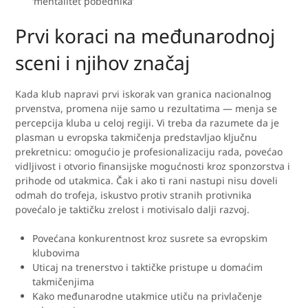
‘mentalitet pobednika’
Prvi koraci na međunarodnoj
sceni i njihov značaj
Kada klub napravi prvi iskorak van granica nacionalnog
prvenstva, promena nije samo u rezultatima — menja se
percepcija kluba u celoj regiji. Vi treba da razumete da je
plasman u evropska takmičenja predstavljao ključnu
prekretnicu: omogućio je profesionalizaciju rada, povećao
vidljivost i otvorio finansijske mogućnosti kroz sponzorstva i
prihode od utakmica. Čak i ako ti rani nastupi nisu doveli
odmah do trofeja, iskustvo protiv stranih protivnika
povećalo je taktičku zrelost i motivisalo dalji razvoj.
Povećana konkurentnost kroz susrete sa evropskim
klubovima
Uticaj na trenerstvo i taktičke pristupe u domaćim
takmičenjima
Kako međunarodne utakmice utiču na privlačenje