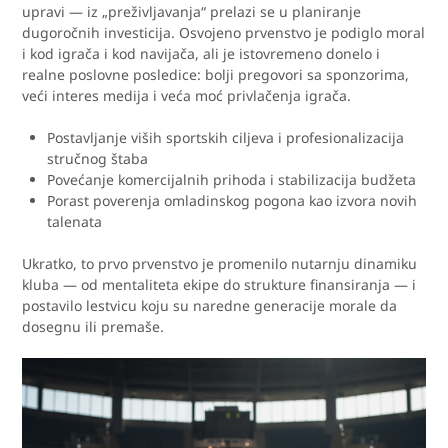
upravi — iz „preživljavanja“ prelazi se u planiranje
dugoročnih investicija. Osvojeno prvenstvo je podiglo moral
i kod igrača i kod navijača, ali je istovremeno donelo i
realne poslovne posledice: bolji pregovori sa sponzorima,
veći interes medija i veća moć privlačenja igrača.
Postavljanje viših sportskih ciljeva i profesionalizacija
stručnog štaba
Povećanje komercijalnih prihoda i stabilizacija budžeta
Porast poverenja omladinskog pogona kao izvora novih
talenata
Ukratko, to prvo prvenstvo je promenilo nutarnju dinamiku
kluba — od mentaliteta ekipe do strukture finansiranja — i
postavilo lestvicu koju su naredne generacije morale da
dosegnu ili premaše.