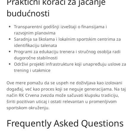
Praktični koraci za jačanje
budućnosti
Transparentni godišnji izveštaji o finansijama i
razvojnim planovima
Saradnja sa školama i lokalnim sportskim centrima za
identifikaciju talenata
Programi za edukaciju trenera i stručnog osoblja radi
dugoročne stabilnosti
Održivi projekti infrastrukture koji unapređuju uslove za
trening i utakmice
Ove mere pomažu da se uspeh ne doživljava kao izolovani
događaj, već kao proces koji se neguje generacijama. Na taj
način RK Crvena zvezda može sačuvati klupsku tradiciju,
širiti pozitivan uticaj i ostati relevantan u promenljivom
sportskom okruženju.
Frequently Asked Questions