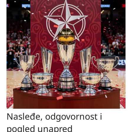
Nasleđe, odgovornost i
pogled unapred