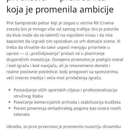
koja je promenila ambicije
Prvi šampionski pehar koji je stigao u vitrine RK Crvena
zvezda bio je mnogo više od samog trofeja: bio je potvrda
da klub može da se takmiči na najvišem nivou i da ima
kapacitet da izgradi tim sposoban za vrh domaće scene. Vi
treba da shvatite da takvi uspesi menjaju prioritete u
upravi — iz „preživljavanja“ prelazi se u planiranje
dugoročnih investicija. Osvojeno prvenstvo je podiglo moral
i kod igrača i kod navijača, ali je istovremeno donelo i
realne poslovne posledice: bolji pregovori sa sponzorima,
veći interes medija i veća moć privlačenja igrača.
Postavljanje viših sportskih ciljeva i profesionalizacija
stručnog štaba
Povećanje komercijalnih prihoda i stabilizacija budžeta
Porast poverenja omladinskog pogona kao izvora novih
talenata
Ukratko, to prvo prvenstvo je promenilo nutarnju dinamiku