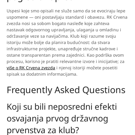
Uspesi koje smo opisali ne služe samo da se evociraju lepe
uspomene — oni postavljaju standard i obavezu. RK Crvena
zvezda nosi sa sobom bogato nasleđe koje zahteva
nastavak odgovornog upravljanja, ulaganja u omladinu i
održavanje veze sa navijačima. Klub koji razume svoju
istoriju može bolje da planira budućnost: da stvara
infrastrukturne projekte, unapređuje stručne kadrove i
ostane transparentan prema zajednici. Kao podrška ovom
procesu, korisno je pratiti relevantne izvore i inicijative; za
više o RK Crvena zvezda
i njenoj istoriji možete posetiti
spisak sa dodatnim informacijama.
Frequently Asked Questions
Koji su bili neposredni efekti
osvajanja prvog državnog
prvenstva za klub?