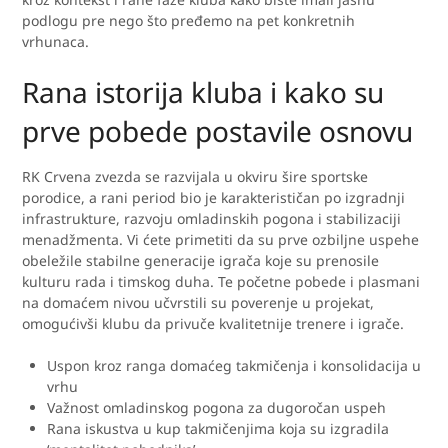
podlogu pre nego što pređemo na pet konkretnih
vrhunaca.
Rana istorija kluba i kako su
prve pobede postavile osnovu
RK Crvena zvezda se razvijala u okviru šire sportske
porodice, a rani period bio je karakterističan po izgradnji
infrastrukture, razvoju omladinskih pogona i stabilizaciji
menadžmenta. Vi ćete primetiti da su prve ozbiljne uspehe
obeležile stabilne generacije igrača koje su prenosile
kulturu rada i timskog duha. Te početne pobede i plasmani
na domaćem nivou učvrstili su poverenje u projekat,
omogućivši klubu da privuče kvalitetnije trenere i igrače.
Uspon kroz ranga domaćeg takmičenja i konsolidacija u
vrhu
Važnost omladinskog pogona za dugoročan uspeh
Rana iskustva u kup takmičenjima koja su izgradila