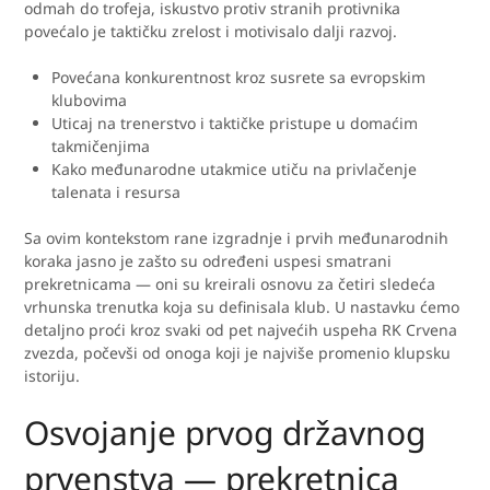
odmah do trofeja, iskustvo protiv stranih protivnika
povećalo je taktičku zrelost i motivisalo dalji razvoj.
Povećana konkurentnost kroz susrete sa evropskim
klubovima
Uticaj na trenerstvo i taktičke pristupe u domaćim
takmičenjima
Kako međunarodne utakmice utiču na privlačenje
talenata i resursa
Sa ovim kontekstom rane izgradnje i prvih međunarodnih
koraka jasno je zašto su određeni uspesi smatrani
prekretnicama — oni su kreirali osnovu za četiri sledeća
vrhunska trenutka koja su definisala klub. U nastavku ćemo
detaljno proći kroz svaki od pet najvećih uspeha RK Crvena
zvezda, počevši od onoga koji je najviše promenio klupsku
istoriju.
Osvojanje prvog državnog
prvenstva — prekretnica