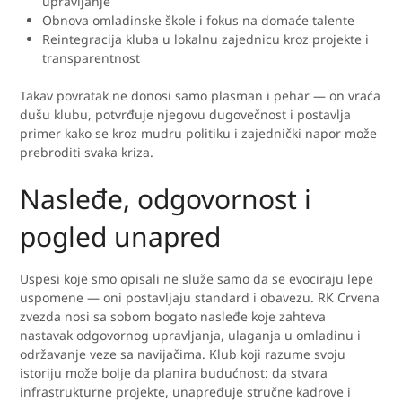
upravljanje
Obnova omladinske škole i fokus na domaće talente
Reintegracija kluba u lokalnu zajednicu kroz projekte i
transparentnost
Takav povratak ne donosi samo plasman i pehar — on vraća
dušu klubu, potvrđuje njegovu dugovečnost i postavlja
primer kako se kroz mudru politiku i zajednički napor može
prebroditi svaka kriza.
Nasleđe, odgovornost i
pogled unapred
Uspesi koje smo opisali ne služe samo da se evociraju lepe
uspomene — oni postavljaju standard i obavezu. RK Crvena
zvezda nosi sa sobom bogato nasleđe koje zahteva
nastavak odgovornog upravljanja, ulaganja u omladinu i
održavanje veze sa navijačima. Klub koji razume svoju
istoriju može bolje da planira budućnost: da stvara
infrastrukturne projekte, unapređuje stručne kadrove i