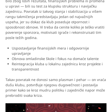
bilo zbog loših rezultata, finansijskih problema ili promena
u upravi — bili su test za klupsku strukturu i navijačku
zajednicu. Povratak iz takvog stanja i stabilizacija u višem
rangu takmičenja predstavljaju jedan od najvažnijih
uspeha, jer su dokaz da klub poseduje otpornost i
sposobnost obnove. Vi treba da cenite koliko je teško vratiti
poverenje sponzora, motivisati igrače i rekonstruisati tim
posle težih godina.
Uspostavljanje finansijskih mera i odgovornije
upravljanje
Obnova omladinske škole i fokus na domaće talente
Reintegracija kluba u lokalnu zajednicu kroz projekte i
transparentnost
Takav povratak ne donosi samo plasman i pehar — on vraća
dušu klubu, potvrđuje njegovu dugovečnost i postavlja
primer kako se kroz mudru politiku i zajednički napor može
prebroditi svaka kriza.