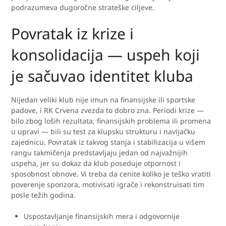
podrazumeva dugoročne strateške ciljeve.
Povratak iz krize i
konsolidacija — uspeh koji
je sačuvao identitet kluba
Nijedan veliki klub nije imun na finansijske ili sportske
padove, i RK Crvena zvezda to dobro zna. Periodi krize —
bilo zbog loših rezultata, finansijskih problema ili promena
u upravi — bili su test za klupsku strukturu i navijačku
zajednicu. Povratak iz takvog stanja i stabilizacija u višem
rangu takmičenja predstavljaju jedan od najvažnijih
uspeha, jer su dokaz da klub poseduje otpornost i
sposobnost obnove. Vi treba da cenite koliko je teško vratiti
poverenje sponzora, motivisati igrače i rekonstruisati tim
posle težih godina.
Uspostavljanje finansijskih mera i odgovornije