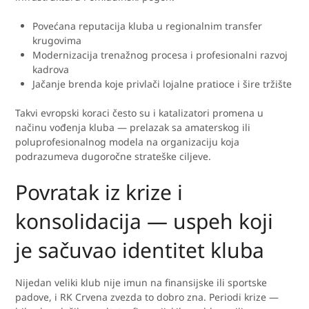
Povećana reputacija kluba u regionalnim transfer
krugovima
Modernizacija trenažnog procesa i profesionalni razvoj
kadrova
Jačanje brenda koje privlači lojalne pratioce i šire tržište
Takvi evropski koraci često su i katalizatori promena u
načinu vođenja kluba — prelazak sa amaterskog ili
poluprofesionalnog modela na organizaciju koja
podrazumeva dugoročne strateške ciljeve.
Povratak iz krize i
konsolidacija — uspeh koji
je sačuvao identitet kluba
Nijedan veliki klub nije imun na finansijske ili sportske
padove, i RK Crvena zvezda to dobro zna. Periodi krize —