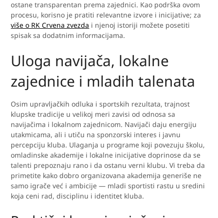
ostane transparentan prema zajednici. Kao podrška ovom
procesu, korisno je pratiti relevantne izvore i inicijative; za
više o RK Crvena zvezda
i njenoj istoriji možete posetiti
spisak sa dodatnim informacijama.
Uloga navijača, lokalne
zajednice i mladih talenata
Osim upravljačkih odluka i sportskih rezultata, trajnost
klupske tradicije u velikoj meri zavisi od odnosa sa
navijačima i lokalnom zajednicom. Navijači daju energiju
utakmicama, ali i utiču na sponzorski interes i javnu
percepciju kluba. Ulaganja u programe koji povezuju školu,
omladinske akademije i lokalne inicijative doprinose da se
talenti prepoznaju rano i da ostanu verni klubu. Vi treba da
primetite kako dobro organizovana akademija generiše ne
samo igrače već i ambicije — mladi sportisti rastu u sredini
koja ceni rad, disciplinu i identitet kluba.