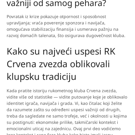
važniji od samog pehara?
Povratak iz krize pokazuje otpornost i sposobnost
upravljanja; vraća poverenje sponzora i navijača,
omogućava stabilizaciju finansija i usmerava pažnju na
razvoj domaćih talenata, što osigurava dugovečnost kluba.
Kako su najveći uspesi RK
Crvena zvezda oblikovali
klupsku tradiciju
Kada pratite istoriju rukometnog kluba Crvena zvezda,
vidite više od statistike — vidite putovanje koje je oblikovalo
identitet igrača, navijača i grada. Vi, kao čitalac koji želite
da razumete zašto su određeni uspesi važniji od drugih,
treba da sagledate ne samo trofeje, već i okolnosti u kojima
su postignuti: ekonomske prilike, takmičarski kontekst i
emocionalni uticaj na zajednicu. Ovaj prvi deo vodićemo
kroz kontekst i rane faze kluba kako biste imali jasnu