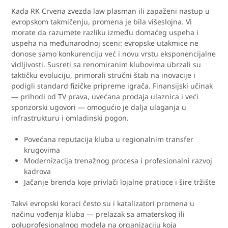
Kada RK Crvena zvezda law plasman ili zapaženi nastup u
evropskom takmičenju, promena je bila višeslojna. Vi
morate da razumete razliku između domaćeg uspeha i
uspeha na međunarodnoj sceni: evropske utakmice ne
donose samo konkurenciju već i novu vrstu eksponencijalne
vidljivosti. Susreti sa renomiranim klubovima ubrzali su
taktičku evoluciju, primorali stručni štab na inovacije i
podigli standard fizičke pripreme igrača. Finansijski učinak
— prihodi od TV prava, uvećana prodaja ulaznica i veći
sponzorski ugovori — omogućio je dalja ulaganja u
infrastrukturu i omladinski pogon.
Povećana reputacija kluba u regionalnim transfer
krugovima
Modernizacija trenažnog procesa i profesionalni razvoj
kadrova
Jačanje brenda koje privlači lojalne pratioce i šire tržište
Takvi evropski koraci često su i katalizatori promena u
načinu vođenja kluba — prelazak sa amaterskog ili
poluprofesionalnog modela na organizaciju koja