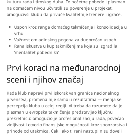
kulturu rada i timskog duha. Te početne pobede i plasmani
na domaćem nivou učvrstili su poverenje u projekat,
omogućivši klubu da privuče kvalitetnije trenere i igrače.
Uspon kroz ranga domaćeg takmičenja i konsolidacija u
vrhu
Važnost omladinskog pogona za dugoročan uspeh
Rana iskustva u kup takmičenjima koja su izgradila
‘mentalitet pobednika’
Prvi koraci na međunarodnoj
sceni i njihov značaj
Kada klub napravi prvi iskorak van granica nacionalnog
prvenstva, promena nije samo u rezultatima — menja se
percepcija kluba u celoj regiji. Vi treba da razumete da je
plasman u evropska takmičenja predstavljao ključnu
prekretnicu: omogućio je profesionalizaciju rada, povećao
vidljivost i otvorio finansijske mogućnosti kroz sponzorstva i
prihode od utakmica. Čak i ako ti rani nastupi nisu doveli