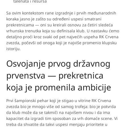
talenata i resursa
Sa ovim kontekstom rane izgradnje i prvih međunarodnih
koraka jasno je zašto su određeni uspesi smatrani
prekretnicama — oni su kreirali osnovu za četiri sledeća
vrhunska trenutka koja su definisala klub. U nastavku ćemo
detaljno proći kroz svaki od pet najvećih uspeha RK Crvena
zvezda, počevši od onoga koji je najviše promenio klupsku
istoriju.
Osvojanje prvog državnog
prvenstva — prekretnica
koja je promenila ambicije
Prvi šampionski pehar koji je stigao u vitrine RK Crvena
zvezda bio je mnogo više od samog trofeja: bio je potvrda
da klub može da se takmiči na najvišem nivou i da ima
kapacitet da izgradi tim sposoban za vrh domaće scene. Vi
treba da shvatite da takvi uspesi menjaju prioritete u