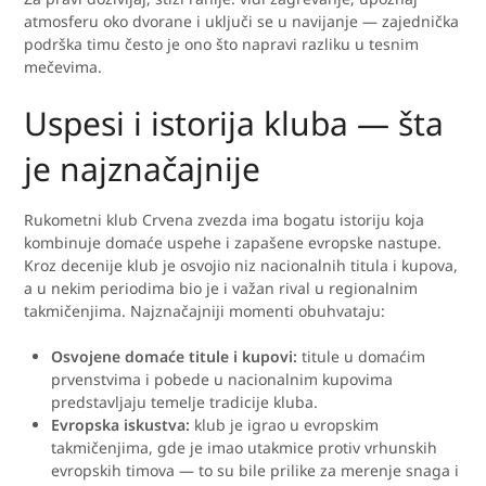
atmosferu oko dvorane i uključi se u navijanje — zajednička
podrška timu često je ono što napravi razliku u tesnim
mečevima.
Uspesi i istorija kluba — šta
je najznačajnije
Rukometni klub Crvena zvezda ima bogatu istoriju koja
kombinuje domaće uspehe i zapašene evropske nastupe.
Kroz decenije klub je osvojio niz nacionalnih titula i kupova,
a u nekim periodima bio je i važan rival u regionalnim
takmičenjima. Najznačajniji momenti obuhvataju:
Osvojene domaće titule i kupovi:
titule u domaćim
prvenstvima i pobede u nacionalnim kupovima
predstavljaju temelje tradicije kluba.
Evropska iskustva:
klub je igrao u evropskim
takmičenjima, gde je imao utakmice protiv vrhunskih
evropskih timova — to su bile prilike za merenje snaga i