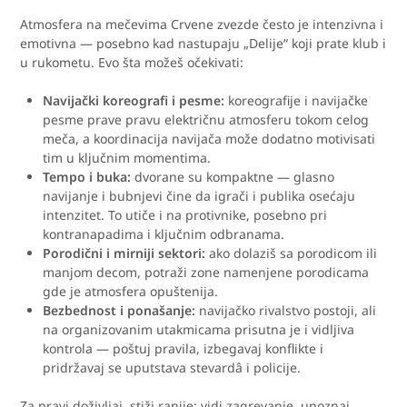
Atmosfera na mečevima Crvene zvezde često je intenzivna i
emotivna — posebno kad nastupaju „Delije“ koji prate klub i
u rukometu. Evo šta možeš očekivati:
Navijački koreografi i pesme:
koreografije i navijačke
pesme prave pravu električnu atmosferu tokom celog
meča, a koordinacija navijača može dodatno motivisati
tim u ključnim momentima.
Tempo i buka:
dvorane su kompaktne — glasno
navijanje i bubnjevi čine da igrači i publika osećaju
intenzitet. To utiče i na protivnike, posebno pri
kontranapadima i ključnim odbranama.
Porodični i mirniji sektori:
ako dolaziš sa porodicom ili
manjom decom, potraži zone namenjene porodicama
gde je atmosfera opuštenija.
Bezbednost i ponašanje:
navijačko rivalstvo postoji, ali
na organizovanim utakmicama prisutna je i vidljiva
kontrola — poštuj pravila, izbegavaj konflikte i
pridržavaj se uputstava stevardâ i policije.
Za pravi doživljaj, stiži ranije: vidi zagrevanje, upoznaj