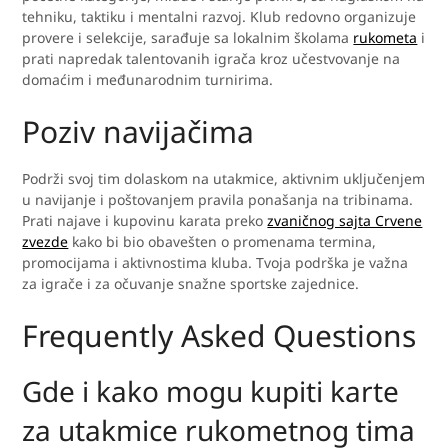
tehniku, taktiku i mentalni razvoj. Klub redovno organizuje
provere i selekcije, sarađuje sa lokalnim školama
rukometa
i
prati napredak talentovanih igrača kroz učestvovanje na
domaćim i međunarodnim turnirima.
Poziv navijačima
Podrži svoj tim dolaskom na utakmice, aktivnim uključenjem
u navijanje i poštovanjem pravila ponašanja na tribinama.
Prati najave i kupovinu karata preko
zvaničnog sajta Crvene
zvezde
kako bi bio obavešten o promenama termina,
promocijama i aktivnostima kluba. Tvoja podrška je važna
za igrače i za očuvanje snažne sportske zajednice.
Frequently Asked Questions
Gde i kako mogu kupiti karte
za utakmice rukometnog tima