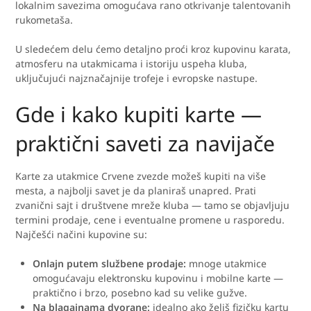
lokalnim savezima omogućava rano otkrivanje talentovanih
rukometaša.
U sledećem delu ćemo detaljno proći kroz kupovinu karata,
atmosferu na utakmicama i istoriju uspeha kluba,
uključujući najznačajnije trofeje i evropske nastupe.
Gde i kako kupiti karte —
praktični saveti za navijače
Karte za utakmice Crvene zvezde možeš kupiti na više
mesta, a najbolji savet je da planiraš unapred. Prati
zvanični sajt i društvene mreže kluba — tamo se objavljuju
termini prodaje, cene i eventualne promene u rasporedu.
Najčešći načini kupovine su:
Onlajn putem službene prodaje:
mnoge utakmice
omogućavaju elektronsku kupovinu i mobilne karte —
praktično i brzo, posebno kad su velike gužve.
Na blagajnama dvorane:
idealno ako želiš fizičku kartu