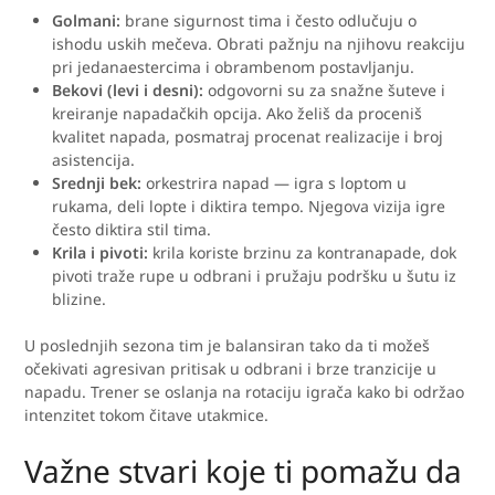
Golmani:
brane sigurnost tima i često odlučuju o
ishodu uskih mečeva. Obrati pažnju na njihovu reakciju
pri jedanaestercima i obrambenom postavljanju.
Bekovi (levi i desni):
odgovorni su za snažne šuteve i
kreiranje napadačkih opcija. Ako želiš da proceniš
kvalitet napada, posmatraj procenat realizacije i broj
asistencija.
Srednji bek:
orkestrira napad — igra s loptom u
rukama, deli lopte i diktira tempo. Njegova vizija igre
često diktira stil tima.
Krila i pivoti:
krila koriste brzinu za kontranapade, dok
pivoti traže rupe u odbrani i pružaju podršku u šutu iz
blizine.
U poslednjih sezona tim je balansiran tako da ti možeš
očekivati agresivan pritisak u odbrani i brze tranzicije u
napadu. Trener se oslanja na rotaciju igrača kako bi održao
intenzitet tokom čitave utakmice.
Važne stvari koje ti pomažu da