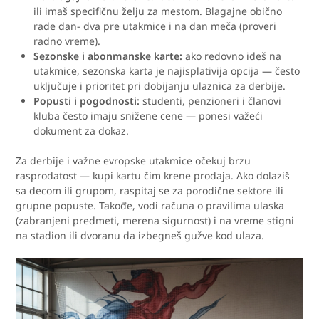
ili imaš specifičnu želju za mestom. Blagajne obično
rade dan- dva pre utakmice i na dan meča (proveri
radno vreme).
Sezonske i abonmanske karte:
ako redovno ideš na
utakmice, sezonska karta je najisplativija opcija — često
uključuje i prioritet pri dobijanju ulaznica za derbije.
Popusti i pogodnosti:
studenti, penzioneri i članovi
kluba često imaju snižene cene — ponesi važeći
dokument za dokaz.
Za derbije i važne evropske utakmice očekuj brzu
rasprodatost — kupi kartu čim krene prodaja. Ako dolaziš
sa decom ili grupom, raspitaj se za porodične sektore ili
grupne popuste. Takođe, vodi računa o pravilima ulaska
(zabranjeni predmeti, merena sigurnost) i na vreme stigni
na stadion ili dvoranu da izbegneš gužve kod ulaza.