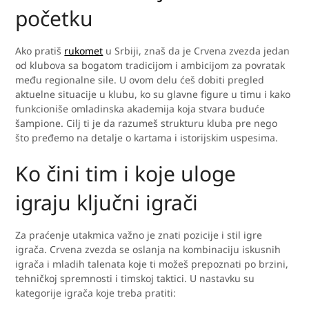
početku
Ako pratiš
rukomet
u Srbiji, znaš da je Crvena zvezda jedan
od klubova sa bogatom tradicijom i ambicijom za povratak
među regionalne sile. U ovom delu ćeš dobiti pregled
aktuelne situacije u klubu, ko su glavne figure u timu i kako
funkcioniše omladinska akademija koja stvara buduće
šampione. Cilj ti je da razumeš strukturu kluba pre nego
što pređemo na detalje o kartama i istorijskim uspesima.
Ko čini tim i koje uloge
igraju ključni igrači
Za praćenje utakmica važno je znati pozicije i stil igre
igrača. Crvena zvezda se oslanja na kombinaciju iskusnih
igrača i mladih talenata koje ti možeš prepoznati po brzini,
tehničkoj spremnosti i timskoj taktici. U nastavku su
kategorije igrača koje treba pratiti: