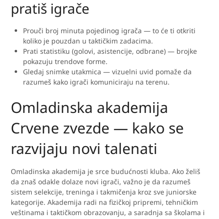
pratiš igrače
Prouči broj minuta pojedinog igrača — to će ti otkriti
koliko je pouzdan u taktičkim zadacima.
Prati statistiku (golovi, asistencije, odbrane) — brojke
pokazuju trendove forme.
Gledaj snimke utakmica — vizuelni uvid pomaže da
razumeš kako igrači komuniciraju na terenu.
Omladinska akademija
Crvene zvezde — kako se
razvijaju novi talenati
Omladinska akademija je srce budućnosti kluba. Ako želiš
da znaš odakle dolaze novi igrači, važno je da razumeš
sistem selekcije, treninga i takmičenja kroz sve juniorske
kategorije. Akademija radi na fizičkoj pripremi, tehničkim
veštinama i taktičkom obrazovanju, a saradnja sa školama i