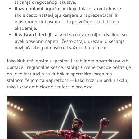
sticanje dragocenog iskustva.
Razvoj mladih igrača:
oni koji dolaze iz omladinske
škole često nastavljaju karijere u reprezentaciji ili
inostranim klubovima — to potvrđuje kvalitet rada
akademije.
Rivalstva i derbiji:
susreti sa najvatrenijim rivalima su
uvek posebno napeti i često ostaju urezani u sećanje
navijača zbog atmosferе i važnosti utakmice.
Iako klub teži novim uspesima i stabilnom povratku na vrh
domaće i regionalne scene, istorija Crvene zvezde pokazuje
da je to institucija sa dubokim sportskim korenima i
stalnom željom za napretkom — kako kroz juniorsku školu,
tako i kroz ambiciozne seniorske projekte.