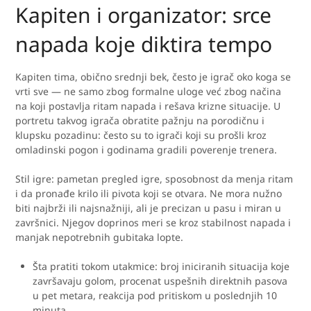
Kapiten i organizator: srce
napada koje diktira tempo
Kapiten tima, obično srednji bek, često je igrač oko koga se
vrti sve — ne samo zbog formalne uloge već zbog načina
na koji postavlja ritam napada i rešava krizne situacije. U
portretu takvog igrača obratite pažnju na porodičnu i
klupsku pozadinu: često su to igrači koji su prošli kroz
omladinski pogon i godinama gradili poverenje trenera.
Stil igre: pametan pregled igre, sposobnost da menja ritam
i da pronađe krilo ili pivota koji se otvara. Ne mora nužno
biti najbrži ili najsnažniji, ali je precizan u pasu i miran u
završnici. Njegov doprinos meri se kroz stabilnost napada i
manjak nepotrebnih gubitaka lopte.
Šta pratiti tokom utakmice: broj iniciranih situacija koje
završavaju golom, procenat uspešnih direktnih pasova
u pet metara, reakcija pod pritiskom u poslednjih 10
minuta.