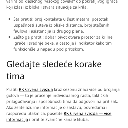
varira od klasičnog “visokog čoveka” do pokretljivog igrača
koji izlazi iz bloka i stvara situacije za krila.
Šta pratiti: broj kontakata u šest metara, postotak
uspešnosti šuteva iz bliske distance, broj stečenih
faulova i asistencija iz drugog plana.
Zašto ga pratiti: dobar pivot otvara prostor za krilne
igrače i srednje beke, a često je i indikator kako tim
funkcioniše u napadu pod pritiskom.
Gledajte sledeće korake
tima
Pratiti
RK Crvena zvezda
kroz sezonu znači više od brojanja
golova — to je praćenje individualnog rasta, taktičkih
prilagođavanja i sposobnosti tima da odgovori na pritisak.
Ako želite ažurne informacije o sastavu, povredama i
rasporedu utakmica, posetite
RK Crvena zvezda — više
informacija
i pratite zvanične kanale kluba.