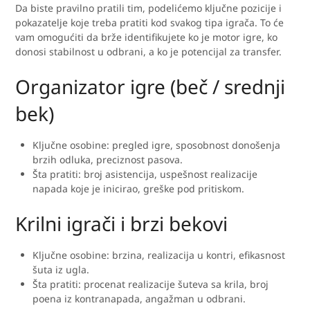
Da biste pravilno pratili tim, podelićemo ključne pozicije i
pokazatelje koje treba pratiti kod svakog tipa igrača. To će
vam omogućiti da brže identifikujete ko je motor igre, ko
donosi stabilnost u odbrani, a ko je potencijal za transfer.
Organizator igre (beč / srednji
bek)
Ključne osobine: pregled igre, sposobnost donošenja
brzih odluka, preciznost pasova.
Šta pratiti: broj asistencija, uspešnost realizacije
napada koje je inicirao, greške pod pritiskom.
Krilni igrači i brzi bekovi
Ključne osobine: brzina, realizacija u kontri, efikasnost
šuta iz ugla.
Šta pratiti: procenat realizacije šuteva sa krila, broj
poena iz kontranapada, angažman u odbrani.