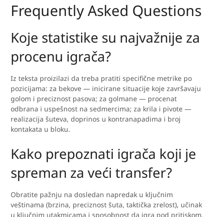
Frequently Asked Questions
Koje statistike su najvažnije za
procenu igrača?
Iz teksta proizilazi da treba pratiti specifične metrike po
pozicijama: za bekove — inicirane situacije koje završavaju
golom i preciznost pasova; za golmane — procenat
odbrana i uspešnost na sedmercima; za krila i pivote —
realizacija šuteva, doprinos u kontranapadima i broj
kontakata u bloku.
Kako prepoznati igrača koji je
spreman za veći transfer?
Obratite pažnju na dosledan napredak u ključnim
veštinama (brzina, preciznost šuta, taktička zrelost), učinak
u ključnim utakmicama i sposobnost da igra pod pritiskom.