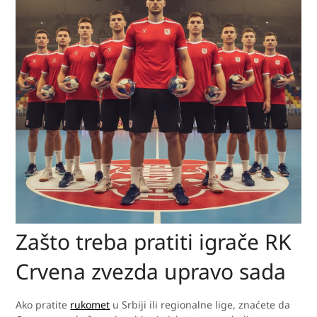
Zašto treba pratiti igrače RK
Crvena zvezda upravo sada
Ako pratite
rukomet
u Srbiji ili regionalne lige, znaćete da