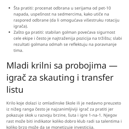
Šta pratiti: procenat odbrana u serijama od pet-10
napada, uspešnost na sedmercima, kako utiče na
raspored odbrane (da li omogućava višestruku rotaciju
igrača).
Zašto ga pratiti: stabilan golman povećava sigurnost
cele ekipe i često je najtraženija pozicija na tržištu; slabi
rezultati golmana odmah se reflektuju na poravnanje
tima.
Mladi krilni sa probojima —
igrač za skauting i transfer
listu
Krilo koje dolazi iz omladinske škole ili je nedavno preuzeto
iz nižeg ranga često je najzanimljiviji igrač za pratiti jer
pokazuje skok u razvoju brzine, šuta i igre 1-na-1. Njegov
rast može biti indikator koliko dobro klub radi sa talentima i
koliko brzo može da se monetizuje investicija.