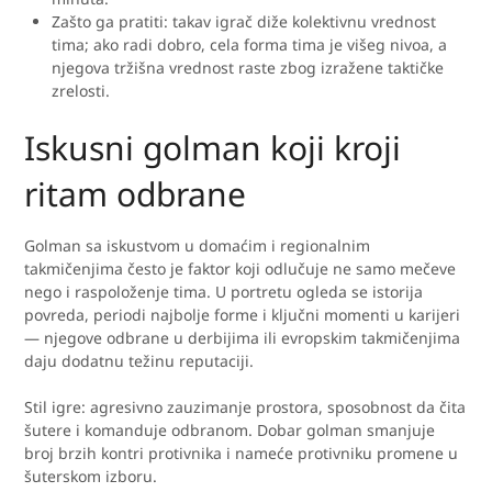
Zašto ga pratiti: takav igrač diže kolektivnu vrednost
tima; ako radi dobro, cela forma tima je višeg nivoa, a
njegova tržišna vrednost raste zbog izražene taktičke
zrelosti.
Iskusni golman koji kroji
ritam odbrane
Golman sa iskustvom u domaćim i regionalnim
takmičenjima često je faktor koji odlučuje ne samo mečeve
nego i raspoloženje tima. U portretu ogleda se istorija
povreda, periodi najbolje forme i ključni momenti u karijeri
— njegove odbrane u derbijima ili evropskim takmičenjima
daju dodatnu težinu reputaciji.
Stil igre: agresivno zauzimanje prostora, sposobnost da čita
šutere i komanduje odbranom. Dobar golman smanjuje
broj brzih kontri protivnika i nameće protivniku promene u
šuterskom izboru.