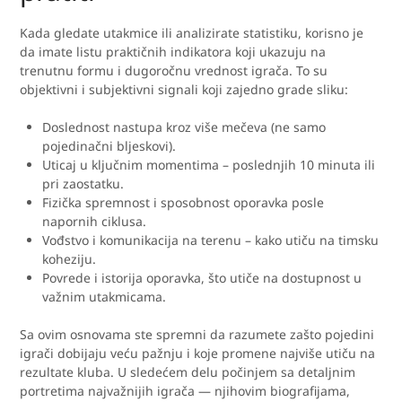
Kada gledate utakmice ili analizirate statistiku, korisno je
da imate listu praktičnih indikatora koji ukazuju na
trenutnu formu i dugoročnu vrednost igrača. To su
objektivni i subjektivni signali koji zajedno grade sliku:
Doslednost nastupa kroz više mečeva (ne samo
pojedinačni bljeskovi).
Uticaj u ključnim momentima – poslednjih 10 minuta ili
pri zaostatku.
Fizička spremnost i sposobnost oporavka posle
napornih ciklusa.
Vođstvo i komunikacija na terenu – kako utiču na timsku
koheziju.
Povrede i istorija oporavka, što utiče na dostupnost u
važnim utakmicama.
Sa ovim osnovama ste spremni da razumete zašto pojedini
igrači dobijaju veću pažnju i koje promene najviše utiču na
rezultate kluba. U sledećem delu počinjem sa detaljnim
portretima najvažnijih igrača — njihovim biografijama,