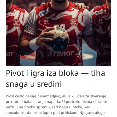
Pivot i igra iza bloka — tiha
snaga u sredini
Pivot često deluje nenametljivo, ali je ključan za stvaranje
prostora i balansiranje napada. U portretu pivota obratite
pažnju na fizičku spremu, rad nogu u bloku, kao i
sposobnost da primi loptu pod pritiskom. Njegova uloga