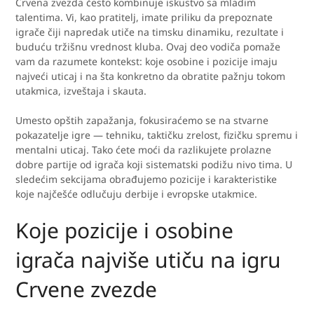
Crvena zvezda često kombinuje iskustvo sa mladim
talentima. Vi, kao pratitelj, imate priliku da prepoznate
igrače čiji napredak utiče na timsku dinamiku, rezultate i
buduću tržišnu vrednost kluba. Ovaj deo vodiča pomaže
vam da razumete kontekst: koje osobine i pozicije imaju
najveći uticaj i na šta konkretno da obratite pažnju tokom
utakmica, izveštaja i skauta.
Umesto opštih zapažanja, fokusiraćemo se na stvarne
pokazatelje igre — tehniku, taktičku zrelost, fizičku spremu i
mentalni uticaj. Tako ćete moći da razlikujete prolazne
dobre partije od igrača koji sistematski podižu nivo tima. U
sledećim sekcijama obrađujemo pozicije i karakteristike
koje najčešće odlučuju derbije i evropske utakmice.
Koje pozicije i osobine
igrača najviše utiču na igru
Crvene zvezde