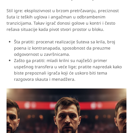
Stil igre: eksplozivnost u brzom pretrčavanju, preciznost
šuta iz teških uglova i angažman u odbrambenim
tranzicijama. Takav igrač donosi golove u kontri i često
rešava situacije kada pivot stvori prostor u bloku.
Šta pratiti: procenat realizacije šuteva sa krila, broj
poena iz kontranapada, sposobnost da preuzme
odgovornost u završnicama.
Zašto ga pratiti: mladi krilni su najčešći primer
uspešnog transfera u veće lige; pratite napredak kako
biste prepoznali igrača koji će uskoro biti tema
razgovora skauta i menadžera.