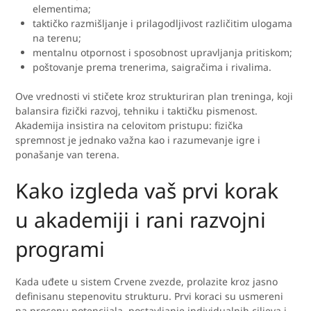
elementima;
taktičko razmišljanje i prilagodljivost različitim ulogama
na terenu;
mentalnu otpornost i sposobnost upravljanja pritiskom;
poštovanje prema trenerima, saigračima i rivalima.
Ove vrednosti vi stičete kroz strukturiran plan treninga, koji
balansira fizički razvoj, tehniku i taktičku pismenost.
Akademija insistira na celovitom pristupu: fizička
spremnost je jednako važna kao i razumevanje igre i
ponašanje van terena.
Kako izgleda vaš prvi korak
u akademiji i rani razvojni
programi
Kada uđete u sistem Crvene zvezde, prolazite kroz jasno
definisanu stepenovitu strukturu. Prvi koraci su usmereni
na procenu potencijala, postavljanje individualnih ciljeva i