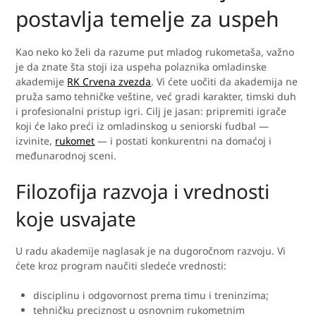
postavlja temelje za uspeh
Kao neko ko želi da razume put mladog rukometaša, važno
je da znate šta stoji iza uspeha polaznika omladinske
akademije
RK Crvena zvezda
. Vi ćete uočiti da akademija ne
pruža samo tehničke veštine, već gradi karakter, timski duh
i profesionalni pristup igri. Cilj je jasan: pripremiti igrače
koji će lako preći iz omladinskog u seniorski fudbal —
izvinite,
rukomet
— i postati konkurentni na domaćoj i
međunarodnoj sceni.
Filozofija razvoja i vrednosti
koje usvajate
U radu akademije naglasak je na dugoročnom razvoju. Vi
ćete kroz program naučiti sledeće vrednosti:
disciplinu i odgovornost prema timu i treninzima;
tehničku preciznost u osnovnim rukometnim