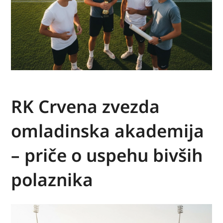
RK Crvena zvezda
omladinska akademija
– priče o uspehu bivših
polaznika