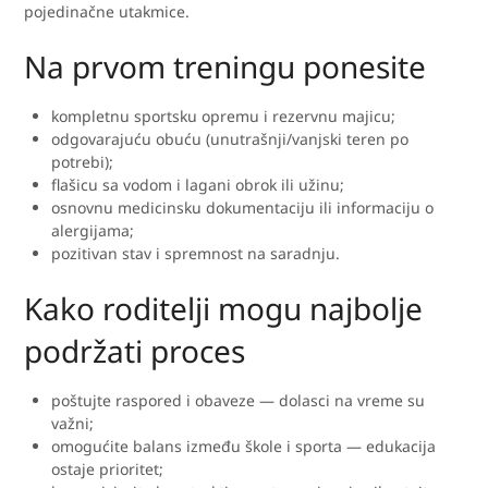
pojedinačne utakmice.
Na prvom treningu ponesite
kompletnu sportsku opremu i rezervnu majicu;
odgovarajuću obuću (unutrašnji/vanjski teren po
potrebi);
flašicu sa vodom i lagani obrok ili užinu;
osnovnu medicinsku dokumentaciju ili informaciju o
alergijama;
pozitivan stav i spremnost na saradnju.
Kako roditelji mogu najbolje
podržati proces
poštujte raspored i obaveze — dolasci na vreme su
važni;
omogućite balans između škole i sporta — edukacija
ostaje prioritet;