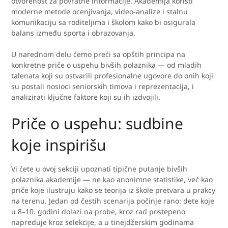
otvorenost za povratne informacije. Akademija koristi
moderne metode ocenjivanja, video-analize i stalnu
komunikaciju sa roditeljima i školom kako bi osigurala
balans između sporta i obrazovanja.
U narednom delu ćemo preći sa opštih principa na
konkretne priče o uspehu bivših polaznika — od mladih
talenata koji su ostvarili profesionalne ugovore do onih koji
su postali nosioci seniorskih timova i reprezentacija, i
analizirati ključne faktore koji su ih izdvojili.
Priče o uspehu: sudbine
koje inspirišu
Vi ćete u ovoj sekciji upoznati tipične putanje bivših
polaznika akademije — ne kao anonimne statistike, već kao
priče koje ilustruju kako se teorija iz škole pretvara u prakсу
na terenu. Jedan od čestih scenarija počinje rano: dete koje
u 8–10. godini dolazi na probe, kroz rad postepeno
napreduje kroz selekcije, a u tinejdžerskim godinama