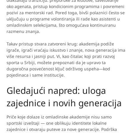
olakšavaju tranziciju: preporuke za klubove, savetovanje
oko agenata, pristup kondicionim programima i povremeni
pozivi za mentorski rad. Pored toga, bivši polaznici često se
uključuju u programe volontiranja ili rade kao asistenti u
omladinskim selekcijama, što omogućava kontinuiranu
razmenu znanja.
Takav pristup stvara zatvoreni krug: akademija podiže
igrače, igrači vraćaju iskustvo i znanje, nova generacija ima
više resursa i jasniji put. Vi, kao čitalac koji prati razvoj
sporta u Srbiji, možete prepoznati da je upravo ta
dugoročna posvećenost ključ održivog uspeha—kod
pojedinaca i same institucije.
Gledajući napred: uloga
zajednice i novih generacija
Priče koje dolaze iz omladinske akademije nisu samo
sportski izveštaji — one oblikuju identitete lokalne
zajednice i otvaraju puteve za nove generacije. Podrška