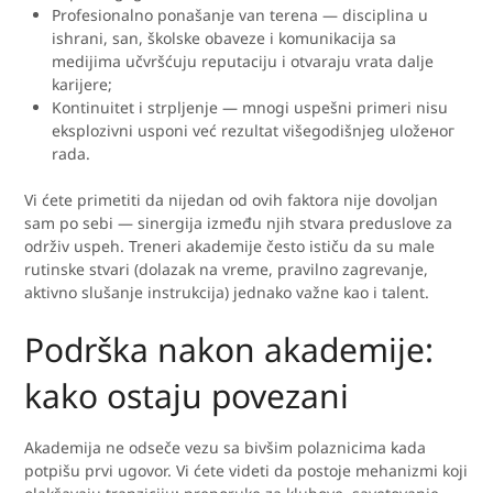
Profesionalno ponašanje van terena — disciplina u
ishrani, san, školske obaveze i komunikacija sa
medijima učvršćuju reputaciju i otvaraju vrata dalje
karijere;
Kontinuitet i strpljenje — mnogi uspešni primeri nisu
eksplozivni usponi već rezultat višegodišnjeg uložеног
rada.
Vi ćete primetiti da nijedan od ovih faktora nije dovoljan
sam po sebi — sinergija između njih stvara preduslove za
održiv uspeh. Treneri akademije često ističu da su male
rutinske stvari (dolazak na vreme, pravilno zagrevanje,
aktivno slušanje instrukcija) jednako važne kao i talent.
Podrška nakon akademije:
kako ostaju povezani
Akademija ne odseče vezu sa bivšim polaznicima kada
potpišu prvi ugovor. Vi ćete videti da postoje mehanizmi koji