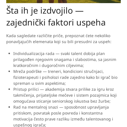
Šta ih je izdvojilo —
zajednički faktori uspeha
Kada sagledate različite priče, prepoznat ćete nekoliko
ponavljajućih elemenata koji su bili presudni za uspeh:
Individualizacija rada — svaki talent dobija plan
prilagođen njegovim snagama i slabostima, sa jasnim
kratkoročnim i dugoročnim ciljevima;
Mreža podrške — treneri, kondicioni stručnjaci,
fizioterapeuti i psiholozi rade zajedno kako bi igrač bio
spreman u svim aspektima;
Pristup prilici — akademija stvara prilike za igru kroz
takmičenja, prijateljske mečeve i sistem pozajmica koji
omogućava sticanje seniorskog iskustva bez žurbe;
Rad na mentalnoj snazi — sposobnost upravljanja
pritiskom, povratak posle povreda i konstantna
motivacija često prave razliku između talentovanog i
uspešnog igrača;