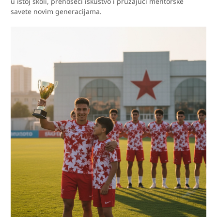
u istoj školi, prenoseći iskustvo i pružajući mentorske
savete novim generacijama.