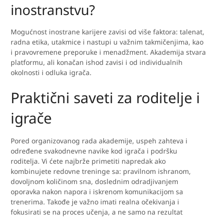
inostranstvu?
Mogućnost inostrane karijere zavisi od više faktora: talenat,
radna etika, utakmice i nastupi u važnim takmičenjima, kao
i pravovremene preporuke i menadžment. Akademija stvara
platformu, ali konačan ishod zavisi i od individualnih
okolnosti i odluka igrača.
Praktični saveti za roditelje i
igrače
Pored organizovanog rada akademije, uspeh zahteva i
određene svakodnevne navike kod igrača i podršku
roditelja. Vi ćete najbrže primetiti napredak ako
kombinujete redovne treninge sa: pravilnom ishranom,
dovoljnom količinom sna, doslednim odradjivanjem
oporavka nakon napora i iskrenom komunikacijom sa
trenerima. Takođe je važno imati realna očekivanja i
fokusirati se na proces učenja, a ne samo na rezultat