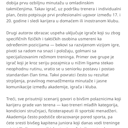
dobija prvu ozbiljnu minutažu u omladinskim
takmičenjima. Takav igrač, uz podršku trenera i individualni
plan, često potpisuje prvi profesionalni ugovor između 17. i
20. godine i sledi karijera u domaćem ili inostranom klubu.
Drugi autorov obrazac uspeha uključuje igrače koji su zbog
specifičnih fizičkih i taktičkih osobina usmereni ka
određenim pozicijama — bekovi sa razvijenom vizijom igre,
pivoti sa radom na snazi i položaju, golmani sa
specijalizovanim režimom treninga. Primer ove grupe je
igrač koji je kroz seriju pozajmica u nižim ligama stekao
neophodnu rutinu, vratio se u seniorku postavu i postao
standardan član tima. Takvi povratci često su rezultat
strpljenja, pravilnog menadžmenta minutaže i jasne
komunikacije između akademije, igrača i kluba.
Treći, sve prisutniji scenarij govori o bivšim polaznicima koji
karijeru grade van terena — kao treneri mlađih kategorija,
kondicioni stručnjaci, fizioterapeuti ili sportski menadžeri.
Akademija često podstiče obrazovanje pored sporta, pa
ćete sresti bivšeg kapitenа juniora koji danas vodi treninge