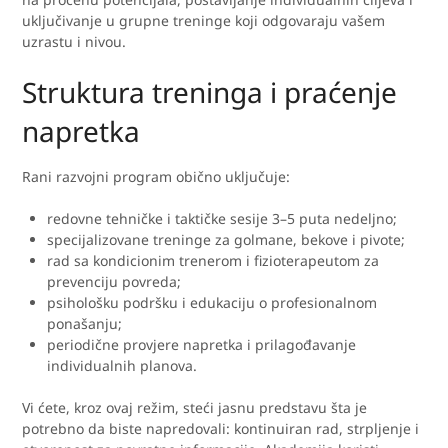
uključivanje u grupne treninge koji odgovaraju vašem
uzrastu i nivou.
Struktura treninga i praćenje
napretka
Rani razvojni program obično uključuje:
redovne tehničke i taktičke sesije 3–5 puta nedeljno;
specijalizovane treninge za golmane, bekove i pivote;
rad sa kondicionim trenerom i fizioterapeutom za
prevenciju povreda;
psihološku podršku i edukaciju o profesionalnom
ponašanju;
periodične provjere napretka i prilagođavanje
individualnih planova.
Vi ćete, kroz ovaj režim, steći jasnu predstavu šta je
potrebno da biste napredovali: kontinuiran rad, strpljenje i