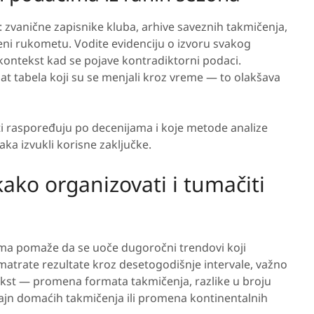
: zvanične zapisnike kluba, arhive saveznih takmičenja,
ćeni rukometu. Vodite evidenciju o izvoru svakog
 kontekst kad se pojave kontradiktorni podaci.
at tabela koji su se menjali kroz vreme — to olakšava
i raspoređuju po decenijama i koje metode analize
ka izvukli korisne zaključke.
ako organizovati i tumačiti
ama pomaže da se uoče dugoročni trendovi koji
trate rezultate kroz desetogodišnje intervale, važno
ekst — promena formata takmičenja, razlike u broju
edizajn domaćih takmičenja ili promena kontinentalnih