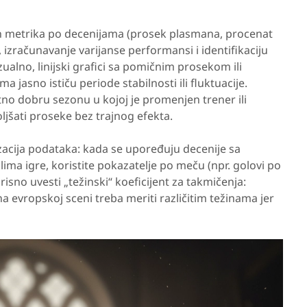
ih metrika po decenijama (prosek plasmana, procenat
 izračunavanje varijanse performansi i identifikaciju
alno, linijski grafici sa pomičnim prosekom ili
 jasno ističu periode stabilnosti ili fluktuacije.
no dobru sezonu u kojoj je promenjen trener ili
jšati proseke bez trajnog efekta.
izacija podataka: kada se upoređuju decenije sa
ima igre, koristite pokazatelje po meču (npr. golovi po
isno uvesti „težinski“ koeficijent za takmičenja:
a evropskoj sceni treba meriti različitim težinama jer