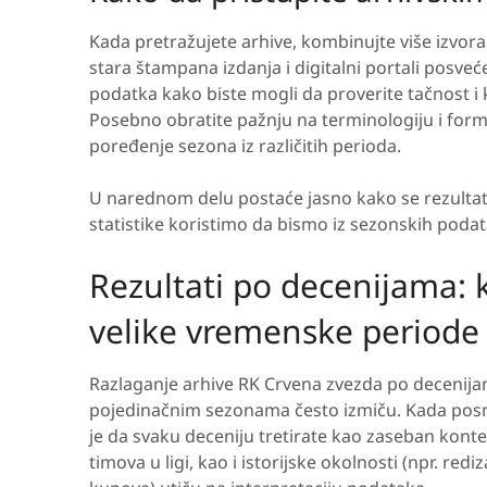
Kada pretražujete arhive, kombinujte više izvora
stara štampana izdanja i digitalni portali posve
podatka kako biste mogli da proverite tačnost i
Posebno obratite pažnju na terminologiju i form
poređenje sezona iz različitih perioda.
U narednom delu postaće jasno kako se rezultat
statistike koristimo da bismo iz sezonskih podata
Rezultati po decenijama: k
velike vremenske periode
Razlaganje arhive RK Crvena zvezda po decenij
pojedinačnim sezonama često izmiču. Kada posma
je da svaku deceniju tretirate kao zaseban kont
timova u ligi, kao i istorijske okolnosti (npr. r