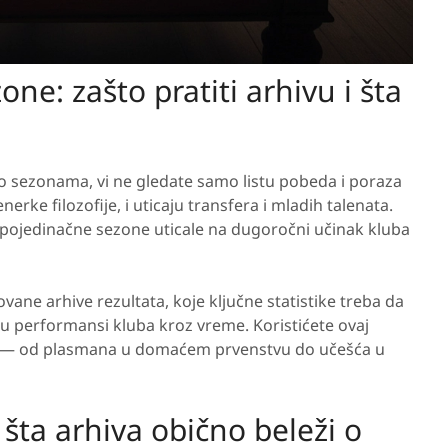
ne: zašto pratiti arhivu i šta
 sezonama, vi ne gledate samo listu pobeda i poraza
rke filozofije, i uticaju transfera i mladih talenata.
ojedinačne sezone uticale na dugoročni učinak kluba
ane arhive rezultata, koje ključne statistike treba da
izu performansi kluba kroz vreme. Koristićete ovaj
je — od plasmana u domaćem prvenstvu do učešća u
 šta arhiva obično beleži o