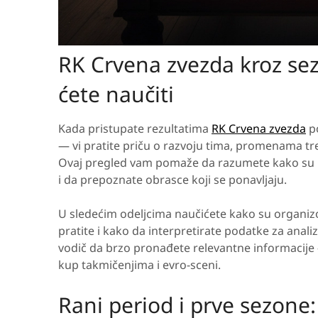
RK Crvena zvezda kroz sezo
ćete naučiti
Kada pristupate rezultatima
RK Crvena zvezda
po
— vi pratite priču o razvoju tima, promenama trene
Ovaj pregled vam pomaže da razumete kako su p
i da prepoznate obrasce koji se ponavljaju.
U sledećim odeljcima naučićete kako su organizov
pratite i kako da interpretirate podatke za anal
vodič da brzo pronađete relevantne informaci
kup takmičenjima i evro-sceni.
Rani period i prve sezone: