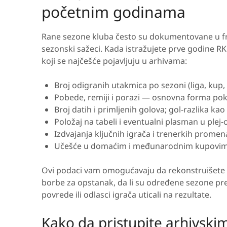
početnim godinama
Rane sezone kluba često su dokumentovane u fragm
sezonski sažeci. Kada istražujete prve godine R
koji se najčešće pojavljuju u arhivama:
Broj odigranih utakmica po sezoni (liga, kup, 
Pobede, remiji i porazi — osnovna forma pok
Broj datih i primljenih golova; gol-razlika ka
Položaj na tabeli i eventualni plasman u plej-o
Izdvajanja ključnih igrača i trenerkih prom
Učešće u domaćim i međunarodnim kupovi
Ovi podaci vam omogućavaju da rekonstruišete nar
borbe za opstanak, da li su određene sezone pred
povrede ili odlasci igrača uticali na rezultate.
Kako da pristupite arhivski