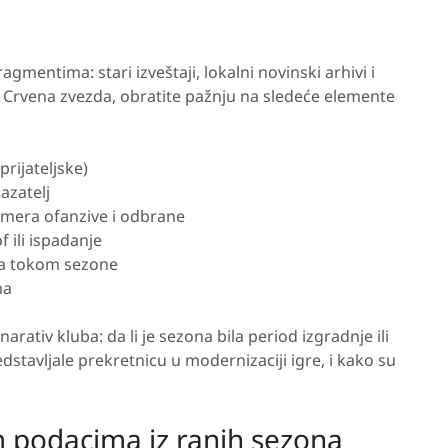
entima: stari izveštaji, lokalni novinski arhivi i
K Crvena zvezda, obratite pažnju na sledeće elemente
prijateljske)
azatelj
o mera ofanzive i odbrane
f ili ispadanje
ena tokom sezone
ma
ativ kluba: da li je sezona bila period izgradnje ili
stavljale prekretnicu u modernizaciji igre, i kako su
m podacima iz ranih sezona