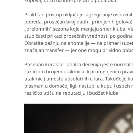
kupova) utiču na interpretaciju podataka.
Praktčan pristup uključuje: agregiranje osnovn
pobeda, prosečan broj datih i primljenih golova),
„prelomnih“ sezona koje menjaju smer kluba. Vizu
stubičasti prikazi prosečnih vrednosti po godinama
Obratite pažnju na anomalije — na primer izuzet
značajan transfer — jer one mogu prividno pobol
Poseban korak pri analizi decenija jeste normal
različitim brojem utakmica ili promenjenim pravil
utakmici) umesto apsolutnih cifara. Takođe je kor
plasman u domaćoj ligi, nastupi u kupu i uspeh n
različito utiču na reputaciju i budžet kluba.