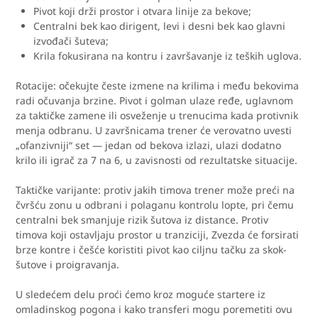
Pivot koji drži prostor i otvara linije za bekove;
Centralni bek kao dirigent, levi i desni bek kao glavni
izvođači šuteva;
Krila fokusirana na kontru i završavanje iz teških uglova.
Rotacije: očekujte česte izmene na krilima i među bekovima
radi očuvanja brzine. Pivot i golman ulaze ređe, uglavnom
za taktičke zamene ili osveženje u trenucima kada protivnik
menja odbranu. U završnicama trener će verovatno uvesti
„ofanzivniji“ set — jedan od bekova izlazi, ulazi dodatno
krilo ili igrač za 7 na 6, u zavisnosti od rezultatske situacije.
Taktičke varijante: protiv jakih timova trener može preći na
čvršću zonu u odbrani i polaganu kontrolu lopte, pri čemu
centralni bek smanjuje rizik šutova iz distance. Protiv
timova koji ostavljaju prostor u tranziciji, Zvezda će forsirati
brze kontre i češće koristiti pivot kao ciljnu tačku za skok-
šutove i proigravanja.
U sledećem delu proći ćemo kroz moguće startere iz
omladinskog pogona i kako transferi mogu poremetiti ovu