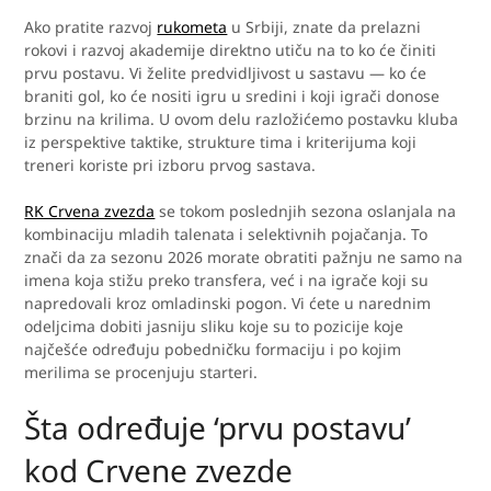
Ako pratite razvoj
rukometa
u Srbiji, znate da prelazni
rokovi i razvoj akademije direktno utiču na to ko će činiti
prvu postavu. Vi želite predvidljivost u sastavu — ko će
braniti gol, ko će nositi igru u sredini i koji igrači donose
brzinu na krilima. U ovom delu razložićemo postavku kluba
iz perspektive taktike, strukture tima i kriterijuma koji
treneri koriste pri izboru prvog sastava.
RK Crvena zvezda
se tokom poslednjih sezona oslanjala na
kombinaciju mladih talenata i selektivnih pojačanja. To
znači da za sezonu 2026 morate obratiti pažnju ne samo na
imena koja stižu preko transfera, već i na igrače koji su
napredovali kroz omladinski pogon. Vi ćete u narednim
odeljcima dobiti jasniju sliku koje su to pozicije koje
najčešće određuju pobedničku formaciju i po kojim
merilima se procenjuju starteri.
Šta određuje ‘prvu postavu’
kod Crvene zvezde