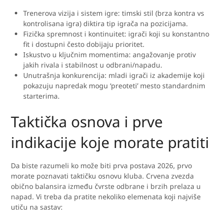
Trenerova vizija i sistem igre: timski stil (brza kontra vs
kontrolisana igra) diktira tip igrača na pozicijama.
Fizička spremnost i kontinuitet: igrači koji su konstantno
fit i dostupni često dobijaju prioritet.
Iskustvo u ključnim momentima: angažovanje protiv
jakih rivala i stabilnost u odbrani/napadu.
Unutrašnja konkurencija: mladi igrači iz akademije koji
pokazuju napredak mogu ‘preoteti’ mesto standardnim
starterima.
Taktička osnova i prve
indikacije koje morate pratiti
Da biste razumeli ko može biti prva postava 2026, prvo
morate poznavati taktičku osnovu kluba. Crvena zvezda
obično balansira između čvrste odbrane i brzih prelaza u
napad. Vi treba da pratite nekoliko elemenata koji najviše
utiču na sastav: