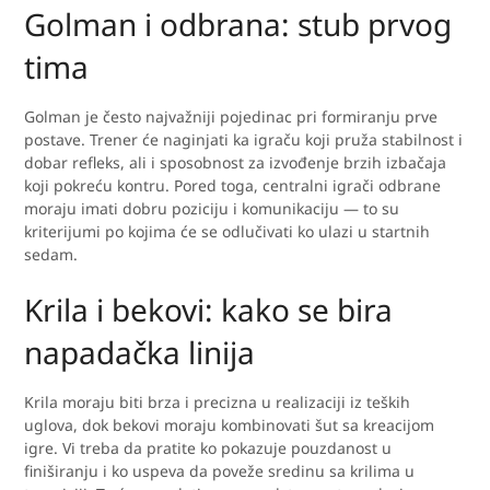
Golman i odbrana: stub prvog
tima
Golman je često najvažniji pojedinac pri formiranju prve
postave. Trener će naginjati ka igraču koji pruža stabilnost i
dobar refleks, ali i sposobnost za izvođenje brzih izbačaja
koji pokreću kontru. Pored toga, centralni igrači odbrane
moraju imati dobru poziciju i komunikaciju — to su
kriterijumi po kojima će se odlučivati ko ulazi u startnih
sedam.
Krila i bekovi: kako se bira
napadačka linija
Krila moraju biti brza i precizna u realizaciji iz teških
uglova, dok bekovi moraju kombinovati šut sa kreacijom
igre. Vi treba da pratite ko pokazuje pouzdanost u
finiširanju i ko uspeva da poveže sredinu sa krilima u