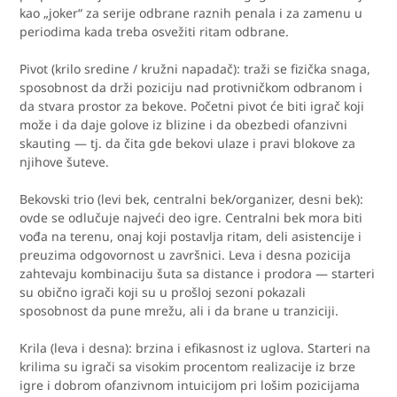
kao „joker“ za serije odbrane raznih penala i za zamenu u
periodima kada treba osvežiti ritam odbrane.
Pivot (krilo sredine / kružni napadač): traži se fizička snaga,
sposobnost da drži poziciju nad protivničkom odbranom i
da stvara prostor za bekove. Početni pivot će biti igrač koji
može i da daje golove iz blizine i da obezbedi ofanzivni
skauting — tj. da čita gde bekovi ulaze i pravi blokove za
njihove šuteve.
Bekovski trio (levi bek, centralni bek/organizer, desni bek):
ovde se odlučuje najveći deo igre. Centralni bek mora biti
vođa na terenu, onaj koji postavlja ritam, deli asistencije i
preuzima odgovornost u završnici. Leva i desna pozicija
zahtevaju kombinaciju šuta sa distance i prodora — starteri
su obično igrači koji su u prošloj sezoni pokazali
sposobnost da pune mrežu, ali i da brane u tranziciji.
Krila (leva i desna): brzina i efikasnost iz uglova. Starteri na
krilima su igrači sa visokim procentom realizacije iz brze
igre i dobrom ofanzivnom intuicijom pri lošim pozicijama