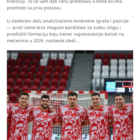
tranziciji. To će vam dati ranu predstavu o tome ko ima
prednost za prvu postavu.
U sledećem delu analiziraćemo konkretne igrače i pozicije
— proći ćemo kroz moguće kandidate za svaku ulogu i
predložiti formaciju koju trener najverovatnije koristi na
mečevima u 2026. nastavak sledi…