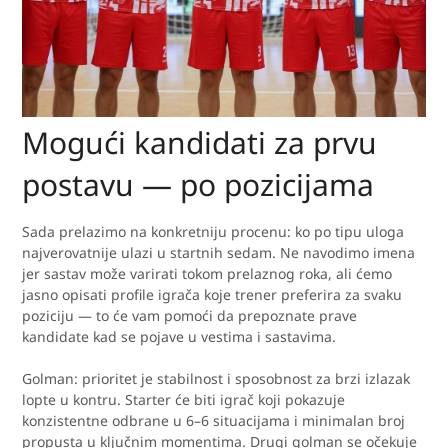
Mogući kandidati za prvu
postavu — po pozicijama
Sada prelazimo na konkretniju procenu: ko po tipu uloga
najverovatnije ulazi u startnih sedam. Ne navodimo imena
jer sastav može varirati tokom prelaznog roka, ali ćemo
jasno opisati profile igrača koje trener preferira za svaku
poziciju — to će vam pomoći da prepoznate prave
kandidate kad se pojave u vestima i sastavima.
Golman: prioritet je stabilnost i sposobnost za brzi izlazak
lopte u kontru. Starter će biti igrač koji pokazuje
konzistentne odbrane u 6–6 situacijama i minimalan broj
propusta u ključnim momentima. Drugi golman se očekuje