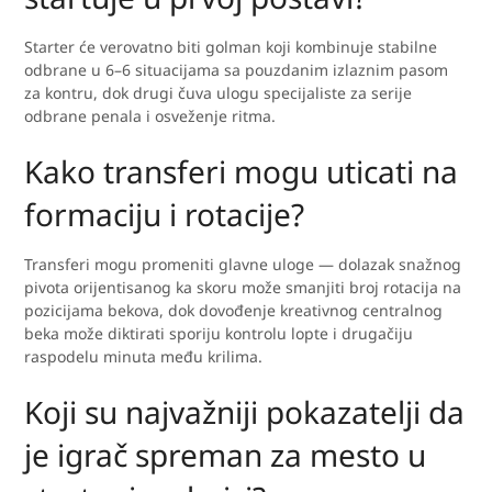
Starter će verovatno biti golman koji kombinuje stabilne
odbrane u 6–6 situacijama sa pouzdanim izlaznim pasom
za kontru, dok drugi čuva ulogu specijaliste za serije
odbrane penala i osveženje ritma.
Kako transferi mogu uticati na
formaciju i rotacije?
Transferi mogu promeniti glavne uloge — dolazak snažnog
pivota orijentisanog ka skoru može smanjiti broj rotacija na
pozicijama bekova, dok dovođenje kreativnog centralnog
beka može diktirati sporiju kontrolu lopte i drugačiju
raspodelu minuta među krilima.
Koji su najvažniji pokazatelji da
je igrač spreman za mesto u