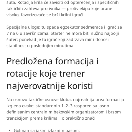
šuta. Rotacija krila će zavisiti od opterećenja i specifičnih
taktičkih zahteva protivnika — protiv ekipa koje brane
visoko, favorizovaće se brži krilni igrači.
Specijalne uloge: tu spada egzekutor sedmeraca i igrač za
7 na 6 u završnicama. Starter ne mora biti nužno najbolji
šuter; ponekad je to igrač koji zadržava mir i donosi
stabilnost u poslednjim minutima.
Predložena formacija i
rotacije koje trener
najverovatnije koristi
Na osnovu taktičke osnove kluba, najrealnija prva formacija
izgleda ovako: standardnih 1–2–3 raspored sa jasno
definisanim centralnim bekovskim organizatorom i brzom
tranzicijom prema krilima. To praktično znači:
Golman sa jakim izlaznim pasom;