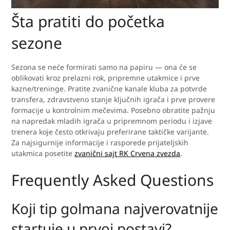
Šta pratiti do početka
sezone
Sezona se neće formirati samo na papiru — ona će se
oblikovati kroz prelazni rok, pripremne utakmice i prve
kazne/treninge. Pratite zvanične kanale kluba za potvrde
transfera, zdravstveno stanje ključnih igrača i prve provere
formacije u kontrolnim mečevima. Posebno obratite pažnju
na napredak mladih igrača u pripremnom periodu i izjave
trenera koje često otkrivaju preferirane taktičke varijante.
Za najsigurnije informacije i rasporede prijateljskih
utakmica posetite
zvanični sajt RK Crvena zvezda
.
Frequently Asked Questions
Koji tip golmana najverovatnije
startuje u prvoj postavi?