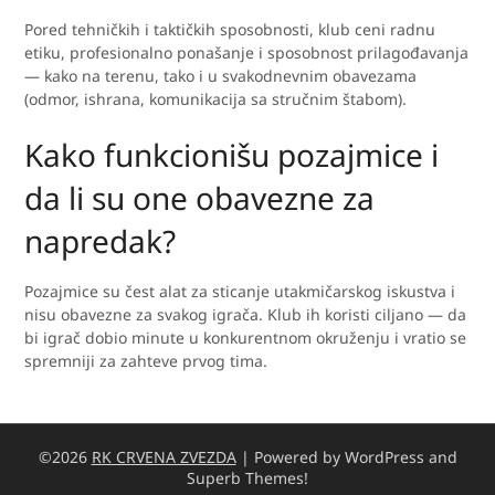
Pored tehničkih i taktičkih sposobnosti, klub ceni radnu
etiku, profesionalno ponašanje i sposobnost prilagođavanja
— kako na terenu, tako i u svakodnevnim obavezama
(odmor, ishrana, komunikacija sa stručnim štabom).
Kako funkcionišu pozajmice i
da li su one obavezne za
napredak?
Pozajmice su čest alat za sticanje utakmičarskog iskustva i
nisu obavezne za svakog igrača. Klub ih koristi ciljano — da
bi igrač dobio minute u konkurentnom okruženju i vratio se
spremniji za zahteve prvog tima.
©2026
RK CRVENA ZVEZDA
| Powered by WordPress and
Superb Themes!