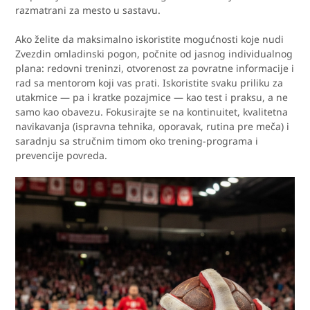
razmatrani za mesto u sastavu.
Ako želite da maksimalno iskoristite mogućnosti koje nudi
Zvezdin omladinski pogon, počnite od jasnog individualnog
plana: redovni treninzi, otvorenost za povratne informacije i
rad sa mentorom koji vas prati. Iskoristite svaku priliku za
utakmice — pa i kratke pozajmice — kao test i praksu, a ne
samo kao obavezu. Fokusirajte se na kontinuitet, kvalitetna
navikavanja (ispravna tehnika, oporavak, rutina pre meča) i
saradnju sa stručnim timom oko trening-programa i
prevencije povreda.