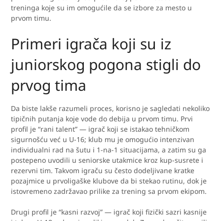
treninga koje su im omogućile da se izbore za mesto u
prvom timu.
Primeri igrača koji su iz
juniorskog pogona stigli do
prvog tima
Da biste lakše razumeli proces, korisno je sagledati nekoliko
tipičnih putanja koje vode do debija u prvom timu. Prvi
profil je “rani talent” — igrač koji se istakao tehničkom
sigurnošću već u U-16; klub mu je omogućio intenzivan
individualni rad na šutu i 1-na-1 situacijama, a zatim su ga
postepeno uvodili u seniorske utakmice kroz kup-susrete i
rezervni tim. Takvom igraču su često dodeljivane kratke
pozajmice u prvoligaške klubove da bi stekao rutinu, dok je
istovremeno zadržavao prilike za trening sa prvom ekipom.
Drugi profil je “kasni razvoj” — igrač koji fizički sazri kasnije