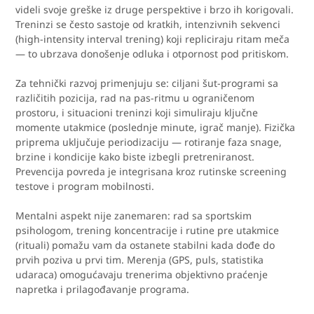
videli svoje greške iz druge perspektive i brzo ih korigovali.
Treninzi se često sastoje od kratkih, intenzivnih sekvenci
(high-intensity interval trening) koji repliciraju ritam meča
— to ubrzava donošenje odluka i otpornost pod pritiskom.
Za tehnički razvoj primenjuju se: ciljani šut-programi sa
različitih pozicija, rad na pas-ritmu u ograničenom
prostoru, i situacioni treninzi koji simuliraju ključne
momente utakmice (poslednje minute, igrač manje). Fizička
priprema uključuje periodizaciju — rotiranje faza snage,
brzine i kondicije kako biste izbegli pretreniranost.
Prevencija povreda je integrisana kroz rutinske screening
testove i program mobilnosti.
Mentalni aspekt nije zanemaren: rad sa sportskim
psihologom, trening koncentracije i rutine pre utakmice
(rituali) pomažu vam da ostanete stabilni kada dođe do
prvih poziva u prvi tim. Merenja (GPS, puls, statistika
udaraca) omogućavaju trenerima objektivno praćenje
napretka i prilagođavanje programa.