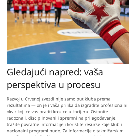
Gledajući napred: vaša
perspektiva u procesu
Razvoj u Crvenoj zvezdi nije samo put kluba prema
rezultatima — on je i vaša prilika da izgradite profesionalni
okvir koji će vas pratiti kroz celu karijeru. Ostanite
radoznali, disciplinovani i spremni na prilagođavanje;
tražite povratne informacije i koristite resurse koje klub i
nacionalni programi nude. Za informacije o takmičarskim