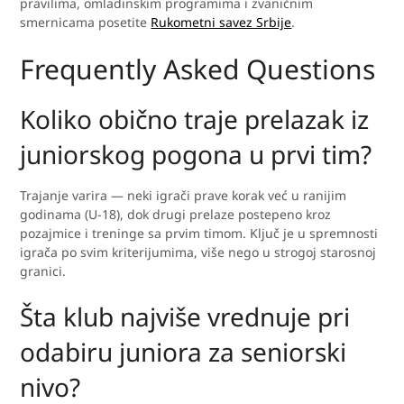
pravilima, omladinskim programima i zvaničnim
smernicama posetite
Rukometni savez Srbije
.
Frequently Asked Questions
Koliko obično traje prelazak iz
juniorskog pogona u prvi tim?
Trajanje varira — neki igrači prave korak već u ranijim
godinama (U-18), dok drugi prelaze postepeno kroz
pozajmice i treninge sa prvim timom. Ključ je u spremnosti
igrača po svim kriterijumima, više nego u strogoj starosnoj
granici.
Šta klub najviše vrednuje pri
odabiru juniora za seniorski
nivo?