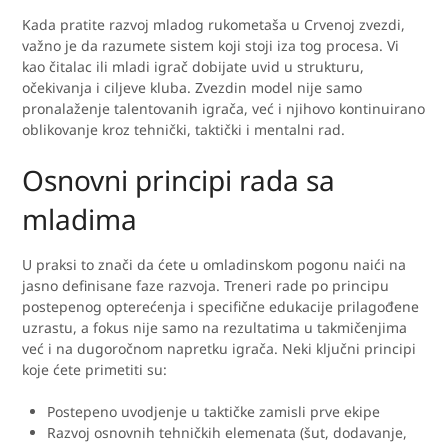
Kada pratite razvoj mladog rukometaša u Crvenoj zvezdi,
važno je da razumete sistem koji stoji iza tog procesa. Vi
kao čitalac ili mladi igrač dobijate uvid u strukturu,
očekivanja i ciljeve kluba. Zvezdin model nije samo
pronalaženje talentovanih igrača, već i njihovo kontinuirano
oblikovanje kroz tehnički, taktički i mentalni rad.
Osnovni principi rada sa
mladima
U praksi to znači da ćete u omladinskom pogonu naići na
jasno definisane faze razvoja. Treneri rade po principu
postepenog opterećenja i specifične edukacije prilagođene
uzrastu, a fokus nije samo na rezultatima u takmičenjima
već i na dugoročnom napretku igrača. Neki ključni principi
koje ćete primetiti su:
Postepeno uvodjenje u taktičke zamisli prve ekipe
Razvoj osnovnih tehničkih elemenata (šut, dodavanje,