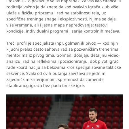
i tokom U-18 pokazuje veliki napredak. Za vas kao čitaoca ili
roditelja važno je da znate da kod ovakvih igrača klub više
ulaže u fizičku pripremu i rad na stabilnosti tela, uz
specifične treninge snage i eksplozivnosti. Njima se daje
više vremena, ali i jasna mapa napredovanja: testovi
kondicije, individualni programi i serija kontrolnih mečeva.
Treći profil je specijalista (npr. golman ili pivot) — kod njih
ključni prelaz često zahteva rad sa pozvaničkim trenerima i
mentorima iz prvog tima. Golmani dobijaju detaljnu video-
analizu, rad na refleksima i pozicioniranju, dok pivot igrači
rade koordinaciju sa bekovima kroz specijalizovane taktičke
sekvence. Svaki od ovih putanja završava se jednim
zajedničkim kriterijumom: spremnost da zamenite
etabliranog igrača bez pada timske igre.