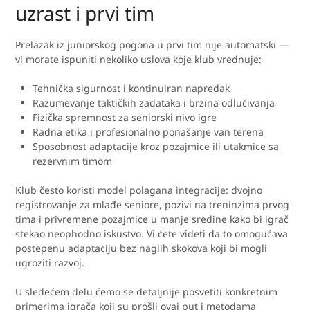
uzrast i prvi tim
Prelazak iz juniorskog pogona u prvi tim nije automatski —
vi morate ispuniti nekoliko uslova koje klub vrednuje:
Tehnička sigurnost i kontinuiran napredak
Razumevanje taktičkih zadataka i brzina odlučivanja
Fizička spremnost za seniorski nivo igre
Radna etika i profesionalno ponašanje van terena
Sposobnost adaptacije kroz pozajmice ili utakmice sa
rezervnim timom
Klub često koristi model polagana integracije: dvojno
registrovanje za mlađe seniore, pozivi na treninzima prvog
tima i privremene pozajmice u manje sredine kako bi igrač
stekao neophodno iskustvo. Vi ćete videti da to omogućava
postepenu adaptaciju bez naglih skokova koji bi mogli
ugroziti razvoj.
U sledećem delu ćemo se detaljnije posvetiti konkretnim
primerima igrača koji su prošli ovaj put i metodama