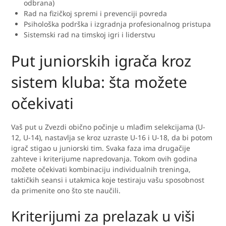
odbrana)
Rad na fizičkoj spremi i prevenciji povreda
Psihološka podrška i izgradnja profesionalnog pristupa
Sistemski rad na timskoj igri i liderstvu
Put juniorskih igrača kroz
sistem kluba: šta možete
očekivati
Vaš put u Zvezdi obično počinje u mlađim selekcijama (U-
12, U-14), nastavlja se kroz uzraste U-16 i U-18, da bi potom
igrač stigao u juniorski tim. Svaka faza ima drugačije
zahteve i kriterijume napredovanja. Tokom ovih godina
možete očekivati kombinaciju individualnih treninga,
taktičkih seansi i utakmica koje testiraju vašu sposobnost
da primenite ono što ste naučili.
Kriterijumi za prelazak u viši