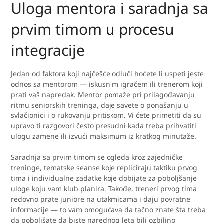
Uloga mentora i saradnja sa
prvim timom u procesu
integracije
Jedan od faktora koji najčešće odluči hoćete li uspeti jeste
odnos sa mentorom — iskusnim igračem ili trenerom koji
prati vaš napredak. Mentor pomaže pri prilagođavanju
ritmu seniorskih treninga, daje savete o ponašanju u
svlačionici i o rukovanju pritiskom. Vi ćete primetiti da su
upravo ti razgovori često presudni kada treba prihvatiti
ulogu zamene ili izvući maksimum iz kratkog minutaže.
Saradnja sa prvim timom se ogleda kroz zajedničke
treninge, tematske seanse koje repliciraju taktiku prvog
tima i individualne zadatke koje dobijate za poboljšanje
uloge koju vam klub planira. Takođe, treneri prvog tima
redovno prate juniore na utakmicama i daju povratne
informacije — to vam omogućava da tačno znate šta treba
da poboljšate da biste narednog leta bili ozbiljno