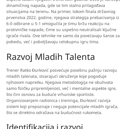
dinamičnog napada, gde se tim stalno prilagođava
situacijama na terenu. Na primer, tokom finala državnog
prvenstva 2022. godine, njegova strategija prebacivanja iz
6-0 odbrane u 5-1 omogućila je timu bržu reakciju na
protivničke napade, čime su uspešno neutralisali ključne
igrače rivala. Ove tehnike ne samo da povećavaju šanse za
pobedu, već i poboljšavaju celokupnu igru tima.
Razvoj Mladih Talenta
Trener Ratko Đurković posvećuje posebnu pažnju razvoju
mladih talenata, stvarajući okruženje koje pogoduje
njihovom napretku. Njegova metodologija ne obuhvata
samo fizičku pripremljenost, već i mentalne aspekte igre,
što čini osnovu za buduće vrhunske sportiste.
Organizovanjem radionica i treninga, Đurković razvija
sistem koji prepoznaje i neguje potencijale mladih igrača,
što se direktno odražava na budućnost rukometa.
Identifikacija i razvoj