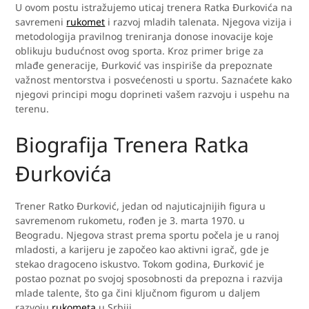
U ovom postu istražujemo uticaj trenera Ratka Đurkovića na
savremeni
rukomet
i razvoj mladih talenata. Njegova vizija i
metodologija pravilnog treniranja donose inovacije koje
oblikuju budućnost ovog sporta. Kroz primer brige za
mlađe generacije, Đurković vas inspiriše da prepoznate
važnost mentorstva i posvećenosti u sportu. Saznaćete kako
njegovi principi mogu doprineti vašem razvoju i uspehu na
terenu.
Biografija Trenera Ratka
Đurkovića
Trener Ratko Đurković, jedan od najuticajnijih figura u
savremenom rukometu, rođen je 3. marta 1970. u
Beogradu. Njegova strast prema sportu počela je u ranoj
mladosti, a karijeru je započeo kao aktivni igrač, gde je
stekao dragoceno iskustvo. Tokom godina, Đurković je
postao poznat po svojoj sposobnosti da prepozna i razvija
mlade talente, što ga čini ključnom figurom u daljem
razvoju
rukometa
u Srbiji.