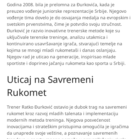
Godina 2008. bila je prelomna za Đurkovića, kada je
preuzeo vođenje juniorske reprezentacije Srbije. Njegovo
vođenje tima dovelo je do osvajanja medalja na evropskim i
svetskim prvenstvima, čime je potvrdio svoju stručnost.
Đurković je razvio inovativne trenerske metode koje su
uključivale terenske treninge, analizu utakmica i
kontinuirano usavršavanje igrača, stvarajući temelje na
kojima se mnogi mladi rukometaši i danas oslanjaju.
Njegov rad je uticao na generacije, inspirisao mlade
sportiste i doprineo jačanju rukometa kao sporta u Srbiji.
Uticaj na Savremeni
Rukomet
Trener Ratko Đurković ostavio je dubok trag na savremeni
rukomet kroz razvoj mladih talenata i implementaciju
modernih metoda treninga. Njegova posvećenost
inovacijama i strateškim pristupima omogućila je igračima
da unaprede svoje veštine, a poznavanje savremenih