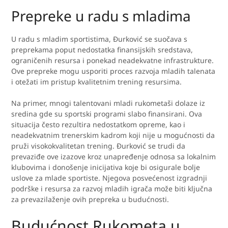
Prepreke u radu s mladima
U radu s mladim sportistima, Đurković se suočava s
preprekama poput nedostatka finansijskih sredstava,
ograničenih resursa i ponekad neadekvatne infrastrukture.
Ove prepreke mogu usporiti proces razvoja mladih talenata
i otežati im pristup kvalitetnim trening resursima.
Na primer, mnogi talentovani mladi rukometaši dolaze iz
sredina gde su sportski programi slabo finansirani. Ova
situacija često rezultira nedostatkom opreme, kao i
neadekvatnim trenerskim kadrom koji nije u mogućnosti da
pruži visokokvalitetan trening. Đurković se trudi da
prevaziđe ove izazove kroz unapređenje odnosa sa lokalnim
klubovima i donošenje inicijativa koje bi osigurale bolje
uslove za mlade sportiste. Njegova posvećenost izgradnji
podrške i resursa za razvoj mladih igrača može biti ključna
za prevazilaženje ovih prepreka u budućnosti.
Budućnost Rukometa u