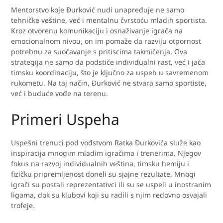
Mentorstvo koje Đurković nudi unapređuje ne samo
tehničke veštine, već i mentalnu čvrstoću mladih sportista.
Kroz otvorenu komunikaciju i osnaživanje igrača na
emocionalnom nivou, on im pomaže da razviju otpornost
potrebnu za suočavanje s pritiscima takmičenja. Ova
strategija ne samo da podstiče individualni rast, već i jača
timsku koordinaciju, što je ključno za uspeh u savremenom
rukometu. Na taj način, Đurković ne stvara samo sportiste,
već i buduće vođe na terenu.
Primeri Uspeha
Uspešni trenuci pod vođstvom Ratka Đurkovića služe kao
inspiracija mnogim mladim igračima i trenerima. Njegov
fokus na razvoj individualnih veština, timsku hemiju i
fizičku pripremljenost doneli su sjajne rezultate. Mnogi
igrači su postali reprezentativci ili su se uspeli u inostranim
ligama, dok su klubovi koji su radili s njim redovno osvajali
trofeje.