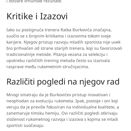
i ostvare vrhunske rezultate.
Kritike i Izazovi
Iako su postignuća trenera Ratka Đurkovića značajna,
suočio se s brojnim kritikama i izazovima tokom svoje
karijere. Njegov pristup razvoju mladih sportista nije uvek
bio prihvaćen od strane starijih trenera, koji su favorizovali
tradicionalnije metode. Pitanja vezana za selekciju i
upotrebu različitih trening metoda često su izazivala
rasprave među rukometnim stručnjacima.
Različiti pogledi na njegov rad
Mnogi smatraju da je Đurkovićev pristup inovativan i
neophodan za evoluciju rukometa. Ipak, postoje i oni koji
veruju da je previše fokusiran na individualne kvalitete, a
zanemaruje timsku hemiju. Ovi različiti pogledi otkrivaju
složenost rukometnog razvoja i izazova s kojima se mladi
sportisti suočavaju.