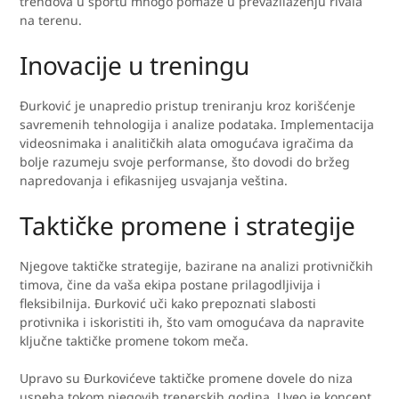
trendova u sportu mnogo pomaže u prevazilaženju rivala
na terenu.
Inovacije u treningu
Đurković je unapredio pristup treniranju kroz korišćenje
savremenih tehnologija i analize podataka. Implementacija
videosnimaka i analitičkih alata omogućava igračima da
bolje razumeju svoje performanse, što dovodi do bržeg
napredovanja i efikasnijeg usvajanja veština.
Taktičke promene i strategije
Njegove taktičke strategije, bazirane na analizi protivničkih
timova, čine da vaša ekipa postane prilagodljivija i
fleksibilnija. Đurković uči kako prepoznati slabosti
protivnika i iskoristiti ih, što vam omogućava da napravite
ključne taktičke promene tokom meča.
Upravo su Đurkovićeve taktičke promene dovele do niza
uspeha tokom njegovih trenerskih godina. Uveo je koncept