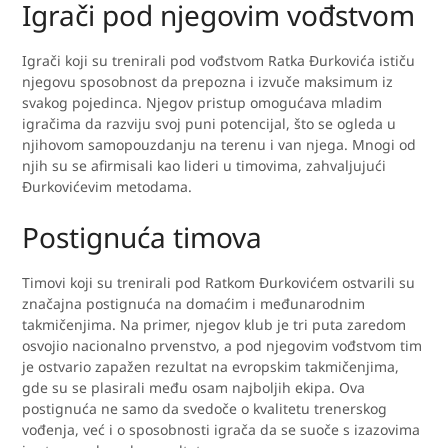
Igrači pod njegovim vođstvom
Igrači koji su trenirali pod vođstvom Ratka Đurkovića ističu
njegovu sposobnost da prepozna i izvuče maksimum iz
svakog pojedinca. Njegov pristup omogućava mladim
igračima da razviju svoj puni potencijal, što se ogleda u
njihovom samopouzdanju na terenu i van njega. Mnogi od
njih su se afirmisali kao lideri u timovima, zahvaljujući
Đurkovićevim metodama.
Postignuća timova
Timovi koji su trenirali pod Ratkom Đurkovićem ostvarili su
značajna postignuća na domaćim i međunarodnim
takmičenjima. Na primer, njegov klub je tri puta zaredom
osvojio nacionalno prvenstvo, a pod njegovim vođstvom tim
je ostvario zapažen rezultat na evropskim takmičenjima,
gde su se plasirali među osam najboljih ekipa. Ova
postignuća ne samo da svedoče o kvalitetu trenerskog
vođenja, već i o sposobnosti igrača da se suoče s izazovima