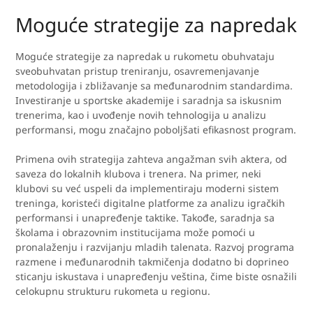
Moguće strategije za napredak
Moguće strategije za napredak u rukometu obuhvataju
sveobuhvatan pristup treniranju, osavremenjavanje
metodologija i zbližavanje sa međunarodnim standardima.
Investiranje u sportske akademije i saradnja sa iskusnim
trenerima, kao i uvođenje novih tehnologija u analizu
performansi, mogu značajno poboljšati efikasnost program.
Primena ovih strategija zahteva angažman svih aktera, od
saveza do lokalnih klubova i trenera. Na primer, neki
klubovi su već uspeli da implementiraju moderni sistem
treninga, koristeći digitalne platforme za analizu igračkih
performansi i unapređenje taktike. Takođe, saradnja sa
školama i obrazovnim institucijama može pomoći u
pronalaženju i razvijanju mladih talenata. Razvoj programa
razmene i međunarodnih takmičenja dodatno bi doprineo
sticanju iskustava i unapređenju veština, čime biste osnažili
celokupnu strukturu rukometa u regionu.