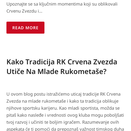
Upoznajte se sa ključnim momentima koji su oblikovali
Crvenu Zvezdu i…
READ MORE
Kako Tradicija RK Crvena Zvezda
Utiče Na Mlade Rukometaše?
U ovom blog postu istražićemo uticaj tradicije RK Crvena
Zvezda na mlade rukometaše i kako ta tradicija oblikuje
njihove sportsku karijeru. Kao mladi sportista, možda se
pitaš kako nasleđe i vrednosti ovog kluba mogu poboljšati
tvoj razvoj i učiniti te boljim igračem. Razumevanje ovih
aspekata će ti pomoći da prepoznaš važnost timskog duha