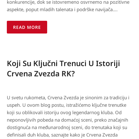
konkurencije, dok se istovremeno osvrnemo na pozitivne
aspekte, poput mladih talenata i podrške navijača….
READ MORE
Koji Su Ključni Trenuci U Istoriji
Crvena Zvezda RK?
U svetu rukometa, Crvena Zvezda je sinonim za tradiciju i
uspeh. U ovom blog postu, istražićemo ključne trenutke
koji su oblikovali istoriju ovog legendarnog kluba. Od
neponovljivih pobeda na domaćoj sceni, preko značajnih
dostignuća na međunarodnoj sceni, do trenutaka koji su
definisali duh kluba, saznajte kako je Crvena Zvezda