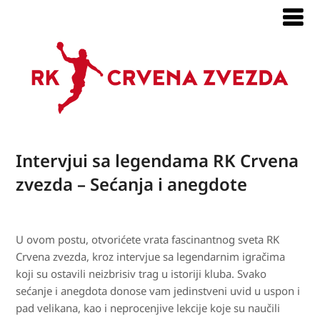
Intervjui sa legendama RK Crvena
zvezda – Sećanja i anegdote​
U ovom postu, otvorićete vrata fascinantnog sveta RK
Crvena zvezda, kroz intervjue sa legendarnim igračima
koji su ostavili neizbrisiv trag u istoriji kluba. Svako
sećanje i anegdota donose vam jedinstveni uvid u uspon i
pad velikana, kao i neprocenjive lekcije koje su naučili