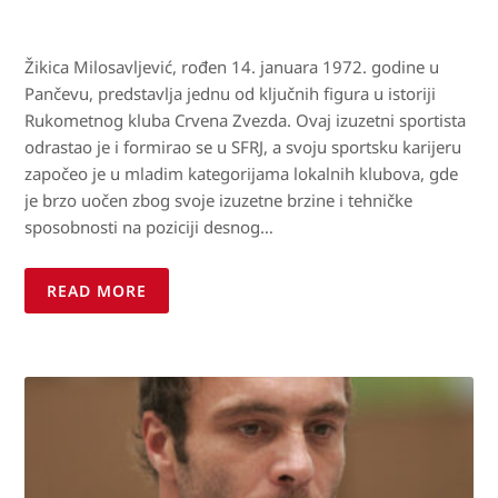
Žikica Milosavljević, rođen 14. januara 1972. godine u
Pančevu, predstavlja jednu od ključnih figura u istoriji
Rukometnog kluba Crvena Zvezda. Ovaj izuzetni sportista
odrastao je i formirao se u SFRJ, a svoju sportsku karijeru
započeo je u mladim kategorijama lokalnih klubova, gde
je brzo uočen zbog svoje izuzetne brzine i tehničke
sposobnosti na poziciji desnog…
READ MORE