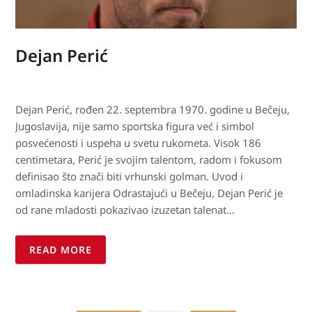
Dejan Perić
Dejan Perić, rođen 22. septembra 1970. godine u Bečeju,
Jugoslavija, nije samo sportska figura već i simbol
posvećenosti i uspeha u svetu rukometa. Visok 186
centimetara, Perić je svojim talentom, radom i fokusom
definisao što znači biti vrhunski golman. Uvod i
omladinska karijera Odrastajući u Bečeju, Dejan Perić je
od rane mladosti pokazivao izuzetan talenat…
READ MORE