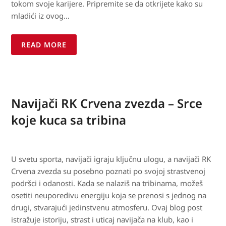
tokom svoje karijere. Pripremite se da otkrijete kako su
mladići iz ovog…
READ MORE
Navijači RK Crvena zvezda – Srce
koje kuca sa tribina
U svetu sporta, navijači igraju ključnu ulogu, a navijači RK
Crvena zvezda su posebno poznati po svojoj strastvenoj
podršci i odanosti. Kada se nalaziš na tribinama, možeš
osetiti neuporedivu energiju koja se prenosi s jednog na
drugi, stvarajući jedinstvenu atmosferu. Ovaj blog post
istražuje istoriju, strast i uticaj navijača na klub, kao i