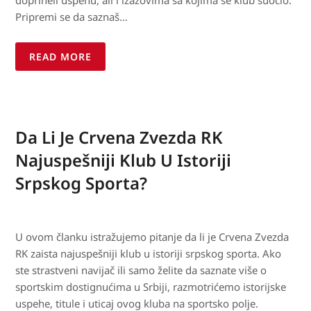
doprineli uspehu, ali i izazovima sa kojima se klub suočio.
Pripremi se da saznaš…
READ MORE
Da Li Je Crvena Zvezda RK
Najuspešniji Klub U Istoriji
Srpskog Sporta?
U ovom članku istražujemo pitanje da li je Crvena Zvezda
RK zaista najuspešniji klub u istoriji srpskog sporta. Ako
ste strastveni navijač ili samo želite da saznate više o
sportskim dostignućima u Srbiji, razmotrićemo istorijske
uspehe, titule i uticaj ovog kluba na sportsko polje.