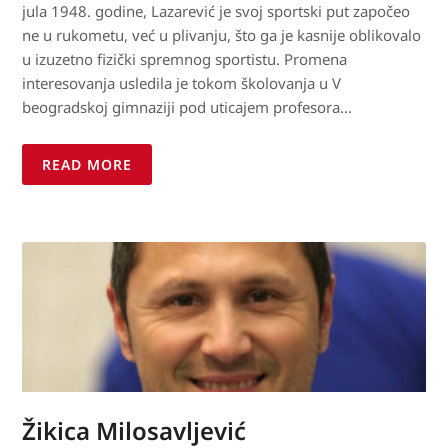
jula 1948. godine, Lazarević je svoj sportski put započeo
ne u rukometu, već u plivanju, što ga je kasnije oblikovalo
u izuzetno fizički spremnog sportistu. Promena
interesovanja usledila je tokom školovanja u V
beogradskoj gimnaziji pod uticajem profesora…
READ MORE
Žikica Milosavljević