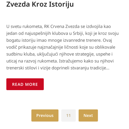
Zvezda Kroz Istoriju
U svetu rukometa, RK Crvena Zvezda se izdvojila kao
jedan od najuspešnijih klubova u Srbiji, koji je kroz svoju
bogatu istoriju imao mnoge izvanredne trenere. Ovaj
vodič prikazuje najznačajnije ličnosti koje su oblikovale
sudbinu kluba, uključujući njihove strategije, uspehe i
uticaj na razvoj rukometa. Istražujemo kako su njihovi
trenerski stilovi i vizije doprineli stvaranju tradicije…
READ MORE
Previous
11
Next