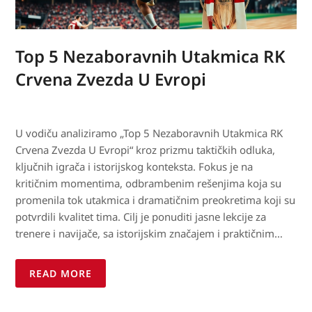
Top 5 Nezaboravnih Utakmica RK
Crvena Zvezda U Evropi
U vodiču analiziramo „Top 5 Nezaboravnih Utakmica RK
Crvena Zvezda U Evropi“ kroz prizmu taktičkih odluka,
ključnih igrača i istorijskog konteksta. Fokus je na
kritičnim momentima, odbrambenim rešenjima koja su
promenila tok utakmica i dramatičnim preokretima koji su
potvrdili kvalitet tima. Cilj je ponuditi jasne lekcije za
trenere i navijače, sa istorijskim značajem i praktičnim…
READ MORE