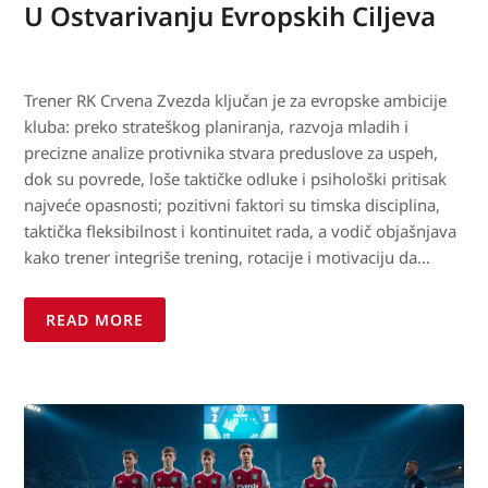
U Ostvarivanju Evropskih Ciljeva
Trener RK Crvena Zvezda ključan je za evropske ambicije
kluba: preko strateškog planiranja, razvoja mladih i
precizne analize protivnika stvara preduslove za uspeh,
dok su povrede, loše taktičke odluke i psihološki pritisak
najveće opasnosti; pozitivni faktori su timska disciplina,
taktička fleksibilnost i kontinuitet rada, a vodič objašnjava
kako trener integriše trening, rotacije i motivaciju da…
READ MORE