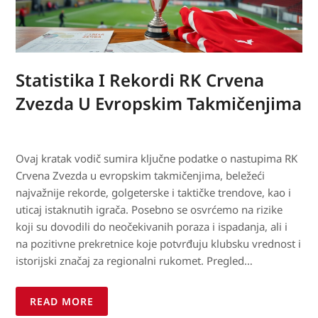
Statistika I Rekordi RK Crvena
Zvezda U Evropskim Takmičenjima
Ovaj kratak vodič sumira ključne podatke o nastupima RK
Crvena Zvezda u evropskim takmičenjima, beležeći
najvažnije rekorde, golgeterske i taktičke trendove, kao i
uticaj istaknutih igrača. Posebno se osvrćemo na rizike
koji su dovodili do neočekivanih poraza i ispadanja, ali i
na pozitivne prekretnice koje potvrđuju klubsku vrednost i
istorijski značaj za regionalni rukomet. Pregled…
READ MORE