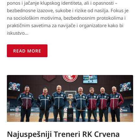
ponos i jačanje klupskog identiteta, ali i opasnosti –
bezbednosne izazove, sukobe i rizike od nasilja. Fokus je
na sociološkim motivima, bezbednosnim protokolima i
praktičnim savetima za navijače i organizatore kako bi
iskustvo…
READ MORE
Najuspešniji Treneri RK Crvena