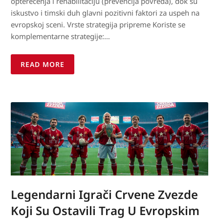
opterećenja i rehabilitaciju (prevencija povreda), dok su
iskustvo i timski duh glavni pozitivni faktori za uspeh na
evropskoj sceni. Vrste strategija pripreme Koriste se
komplementarne strategije:…
READ MORE
Legendarni Igrači Crvene Zvezde
Koji Su Ostavili Trag U Evropskim