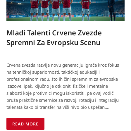
Mladi Talenti Crvene Zvezde
Spremni Za Evropsku Scenu
Crvena zvezda razvija novu generaciju igrača kroz fokus
na tehničkoj superiornosti, taktičkoj edukaciji i
profesionalnom radu, što ih čini spremnim za evropske
izazove; ipak, ključno je otkloniti fizičke i mentalne
slabosti koje protivnici mogu iskoristiti, pa ovaj vodič
pruža praktične smernice za razvoj, rotaciju i integraciju
talenata kako bi transfer na viši nivo bio uspešan….
READ MORE