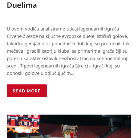
Duelima
U ovom vodiču analiziramo uticaj legendarnih igrača
Crvene Zvezde na ključne evropske duele, ističući golove,
taktičku genijalnost i pobednički duh koji su promenili tok
mečeva i gradili istoriju kluba, sa primerima igrača čiji su
potezi i karakter ostavili neizbrisiv trag na kontinentalnoj
sceni. Tipovi legendarnih igrača Strelci – igrači koji su
donosili golove u odlučujućim…
READ MORE