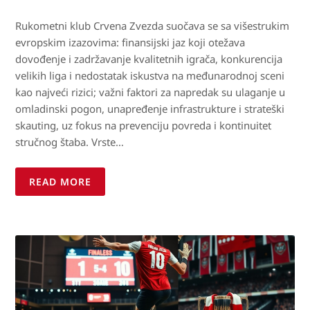
Rukometni klub Crvena Zvezda suočava se sa višestrukim
evropskim izazovima: finansijski jaz koji otežava
dovođenje i zadržavanje kvalitetnih igrača, konkurencija
velikih liga i nedostatak iskustva na međunarodnoj sceni
kao najveći rizici; važni faktori za napredak su ulaganje u
omladinski pogon, unapređenje infrastrukture i strateški
skauting, uz fokus na prevenciju povreda i kontinuitet
stručnog štaba. Vrste…
READ MORE