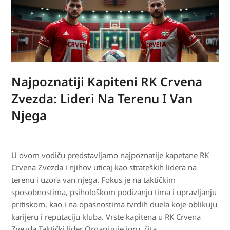
Najpoznatiji Kapiteni RK Crvena
Zvezda: Lideri Na Terenu I Van
Njega
U ovom vodiču predstavljamo najpoznatije kapetane RK
Crvena Zvezda i njihov uticaj kao strateških lidera na
terenu i uzora van njega. Fokus je na taktičkim
sposobnostima, psihološkom podizanju tima i upravljanju
pritiskom, kao i na opasnostima tvrdih duela koje oblikuju
karijeru i reputaciju kluba. Vrste kapitena u RK Crvena
Zvezda Taktički lider Organizuje igru, čita…